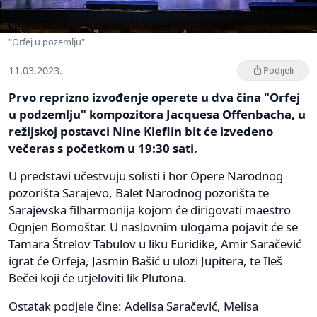
"Orfej u pozemlju"
11.03.2023.
Podijeli
Prvo reprizno izvođenje operete u dva čina "Orfej
u podzemlju" kompozitora Jacquesa Offenbacha, u
režijskoj postavci Nine Kleflin bit će izvedeno
večeras s početkom u 19:30 sati.
U predstavi učestvuju solisti i hor Opere Narodnog
pozorišta Sarajevo, Balet Narodnog pozorišta te
Sarajevska filharmonija kojom će dirigovati maestro
Ognjen Bomoštar. U naslovnim ulogama pojavit će se
Tamara Štrelov Tabulov u liku Euridike, Amir Saračević
igrat će Orfeja, Jasmin Bašić u ulozi Jupitera, te Ileš
Bečei koji će utjeloviti lik Plutona.
Ostatak podjele čine: Adelisa Saračević, Melisa