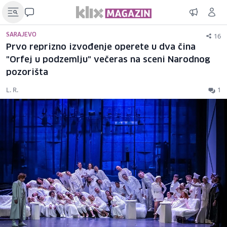
16
SARAJEVO
Prvo reprizno izvođenje operete u dva čina
"Orfej u podzemlju" večeras na sceni Narodnog
pozorišta
L. R.
1