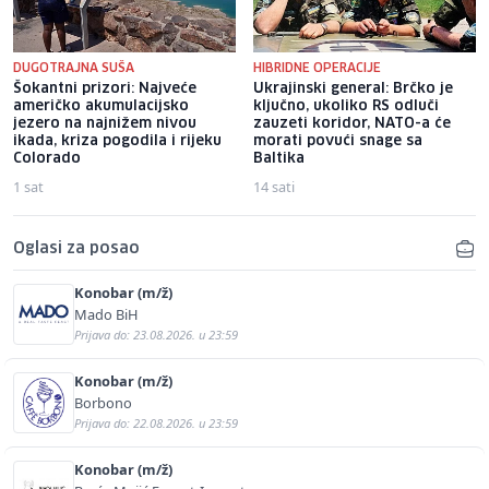
DUGOTRAJNA SUŠA
HIBRIDNE OPERACIJE
Šokantni prizori: Najveće
Ukrajinski general: Brčko je
američko akumulacijsko
ključno, ukoliko RS odluči
jezero na najnižem nivou
zauzeti koridor, NATO-a će
ikada, kriza pogodila i rijeku
morati povući snage sa
Colorado
Baltika
1 sat
14 sati
Oglasi za posao
Konobar (m/ž)
Mado BiH
Prijava do: 23.08.2026. u 23:59
Konobar (m/ž)
Borbono
Prijava do: 22.08.2026. u 23:59
Konobar (m/ž)