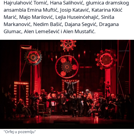
Hajrulahović Tomić, Hana Salihović, glumica dramskog
ansambla Emina Muftić, Josip Katavić, Katarina Kikić
Marić, Majo Marilović, Lejla Huseinćehajić, Siniša
Markanović, Nedim Bašić, Dajana Segvić, Dragana
Glumac, Alen Lemešević i Alen Mustafić.
"Orfej u pozemlju"