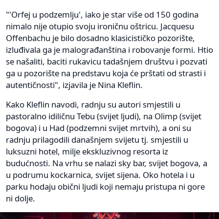
"'Orfej u podzemlju', iako je star više od 150 godina
nimalo nije otupio svoju ironičnu oštricu. Jacquesu
Offenbachu je bilo dosadno klasicističko pozorište,
izluđivala ga je malograđanština i robovanje formi. Htio
se našaliti, baciti rukavicu tadašnjem društvu i pozvati
ga u pozorište na predstavu koja će prštati od strasti i
autentičnosti", izjavila je Nina Kleflin.
Kako Kleflin navodi, radnju su autori smjestili u
pastoralno idiličnu Tebu (svijet ljudi), na Olimp (svijet
bogova) i u Had (podzemni svijet mrtvih), a oni su
radnju prilagodili današnjem svijetu tj. smjestili u
luksuzni hotel, milje ekskluzivnog resorta iz
budućnosti. Na vrhu se nalazi sky bar, svijet bogova, a
u podrumu kockarnica, svijet sijena. Oko hotela i u
parku hodaju obični ljudi koji nemaju pristupa ni gore
ni dolje.