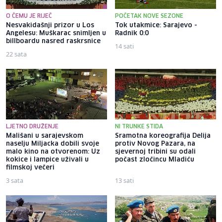
O ČEMU JE RIJEČ
POČETAK NOVE SEZONE
Nesvakidašnji prizor u Los
Tok utakmice: Sarajevo -
Angelesu: Muškarac snimljen u
Radnik 0:0
billboardu nasred raskrsnice
14 sati
22 sata
LJETNO DRUŽENJE
NI TRUNKE STIDA
Mališani u sarajevskom
Sramotna koreografija Delija
naselju Miljacka dobili svoje
protiv Novog Pazara, na
malo kino na otvorenom: Uz
sjevernoj tribini su odali
kokice i lampice uživali u
počast zločincu Mladiću
filmskoj večeri
3 sata
13 sati