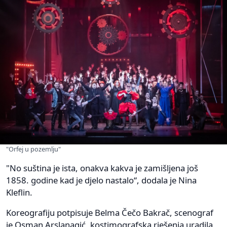
"Orfej u pozemlju"
"No suština je ista, onakva kakva je zamišljena još
1858. godine kad je djelo nastalo“, dodala je Nina
Kleflin.
Koreografiju potpisuje Belma Čečo Bakrač, scenograf
je Osman Arslanagić, kostimografska rješenja uradila