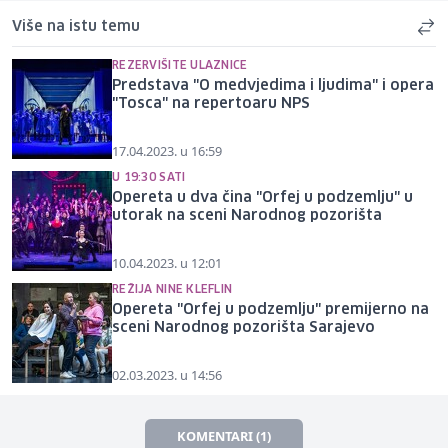
Više na istu temu
REZERVIŠITE ULAZNICE
Predstava "O medvjedima i ljudima" i opera
"Tosca" na repertoaru NPS
17.04.2023. u 16:59
U 19:30 SATI
Opereta u dva čina "Orfej u podzemlju" u
utorak na sceni Narodnog pozorišta
10.04.2023. u 12:01
REŽIJA NINE KLEFLIN
Opereta "Orfej u podzemlju" premijerno na
sceni Narodnog pozorišta Sarajevo
02.03.2023. u 14:56
KOMENTARI (1)