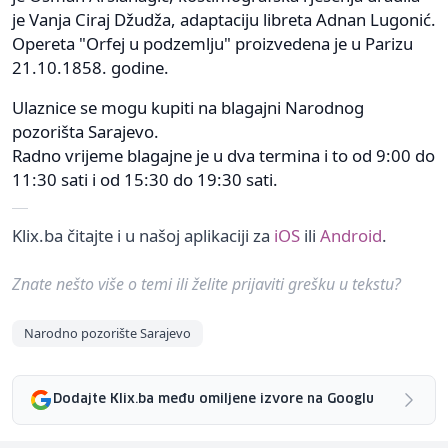
je Vanja Ciraj Džudža, adaptaciju libreta Adnan Lugonić.
Opereta "Orfej u podzemlju" proizvedena je u Parizu
21.10.1858. godine.
Ulaznice se mogu kupiti na blagajni Narodnog
pozorišta Sarajevo.
Radno vrijeme blagajne je u dva termina i to od 9:00 do
11:30 sati i od 15:30 do 19:30 sati.
Klix.ba čitajte i u našoj aplikaciji za
iOS
ili
Android
.
Znate nešto više o temi ili želite prijaviti grešku u tekstu?
Narodno pozorište Sarajevo
Dodajte Klix.ba među omiljene izvore na Googlu