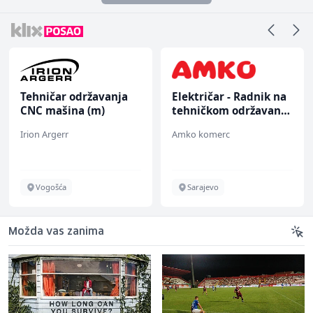
Tehničar održavanja
Električar - Radnik na
CNC mašina (m)
tehničkom održavanju
(m/ž)
Irion Argerr
Amko komerc
Vogošća
Sarajevo
Možda vas zanima