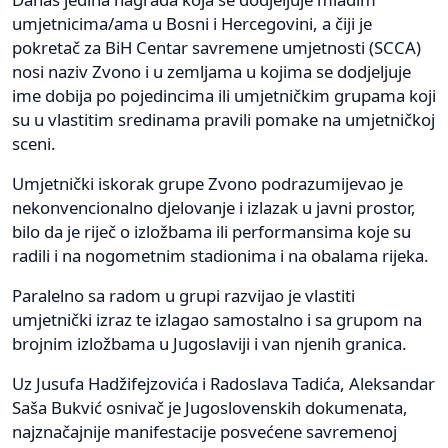
umjetnicima/ama u Bosni i Hercegovini, a čiji je
pokretač za BiH Centar savremene umjetnosti (SCCA)
nosi naziv Zvono i u zemljama u kojima se dodjeljuje
ime dobija po pojedincima ili umjetničkim grupama koji
su u vlastitim sredinama pravili pomake na umjetničkoj
sceni.
Umjetnički iskorak grupe Zvono podrazumijevao je
nekonvencionalno djelovanje i izlazak u javni prostor,
bilo da je riječ o izložbama ili performansima koje su
radili i na nogometnim stadionima i na obalama rijeka.
Paralelno sa radom u grupi razvijao je vlastiti
umjetnički izraz te izlagao samostalno i sa grupom na
brojnim izložbama u Jugoslaviji i van njenih granica.
Uz Jusufa Hadžifejzovića i Radoslava Tadića, Aleksandar
Saša Bukvić osnivač je Jugoslovenskih dokumenata,
najznačajnije manifestacije posvećene savremenoj