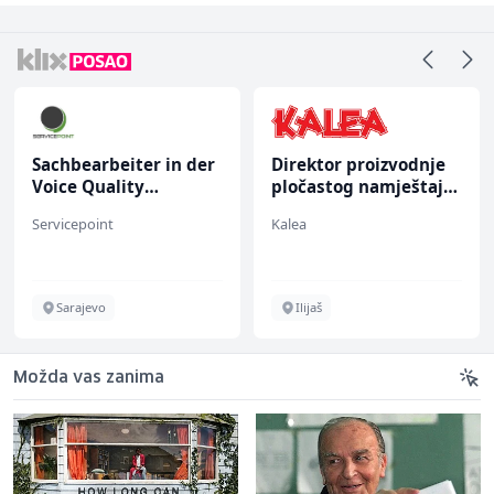
Sachbearbeiter in der
Direktor proizvodnje
Voice Quality
pločastog namještaja
Management (m/w)
(m/ž)
Servicepoint
Kalea
Sarajevo
Ilijaš
Možda vas zanima