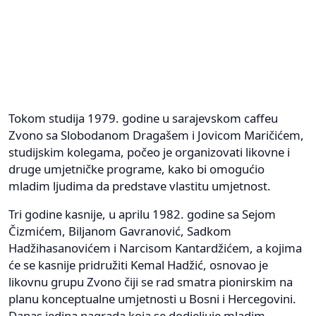
Tokom studija 1979. godine u sarajevskom caffeu
Zvono sa Slobodanom Dragašem i Jovicom Maričićem,
studijskim kolegama, počeo je organizovati likovne i
druge umjetničke programe, kako bi omogućio
mladim ljudima da predstave vlastitu umjetnost.
Tri godine kasnije, u aprilu 1982. godine sa Sejom
Čizmićem, Biljanom Gavranović, Sadkom
Hadžihasanovićem i Narcisom Kantardžićem, a kojima
će se kasnije pridružiti Kemal Hadžić, osnovao je
likovnu grupu Zvono čiji se rad smatra pionirskim na
planu konceptualne umjetnosti u Bosni i Hercegovini.
Danas jedina nagrada koja se dodjeljuje mladim