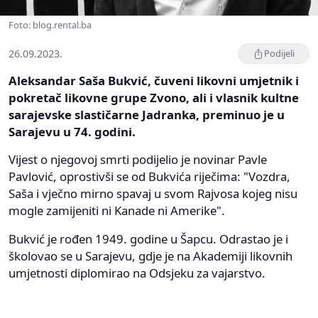
Foto: blog.rental.ba
26.09.2023.
Podijeli
Aleksandar Saša Bukvić, čuveni likovni umjetnik i
pokretač likovne grupe Zvono, ali i vlasnik kultne
sarajevske slastičarne Jadranka, preminuo je u
Sarajevu u 74. godini.
Vijest o njegovoj smrti podijelio je novinar Pavle
Pavlović, oprostivši se od Bukvića riječima: "Vozdra,
Saša i vječno mirno spavaj u svom Rajvosa kojeg nisu
mogle zamijeniti ni Kanade ni Amerike".
Bukvić je rođen 1949. godine u Šapcu. Odrastao je i
školovao se u Sarajevu, gdje je na Akademiji likovnih
umjetnosti diplomirao na Odsjeku za vajarstvo.