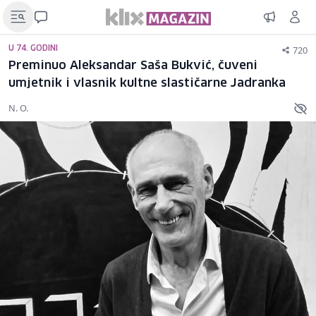
720
U 74. GODINI
Preminuo Aleksandar Saša Bukvić, čuveni
umjetnik i vlasnik kultne slastičarne Jadranka
N. O.