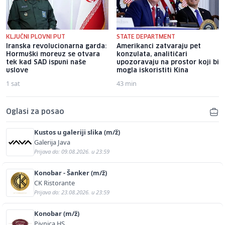
KLJUČNI PLOVNI PUT
STATE DEPARTMENT
Iranska revolucionarna garda:
Amerikanci zatvaraju pet
Hormuški moreuz se otvara
konzulata, analitičari
tek kad SAD ispuni naše
upozoravaju na prostor koji bi
uslove
mogla iskoristiti Kina
1 sat
43 min
Oglasi za posao
Kustos u galeriji slika (m/ž)
Galerija Java
Prijava do: 09.08.2026. u 23:59
Konobar - Šanker (m/ž)
CK Ristorante
Prijava do: 23.08.2026. u 23:59
Konobar (m/ž)
Pivnica HS