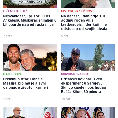
O ČEMU JE RIJEČ
HISTORIJSKA LIČNOST
Nesvakidašnji prizor u Los
Na današnji dan prije 101
Angelesu: Muškarac snimljen u
godinu rođen Alija
billboardu nasred raskrsnice
Izetbegović, lider koji nije
odstupao od svojih ideala
2 sata
5 sati
U 68. GODINI
PRIVUKAO PAŽNJU
Preminuo otac Lionela
Britanski novinar izveo
Messija, bio mu je glavni
eksperiment u Sarajevu:
oslonac u životu i karijeri
Skinuo cipele i bos hodao
Baščaršijom 30 minuta
1 sat
18 sati