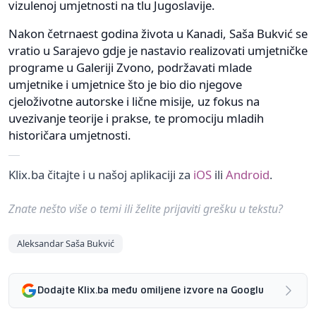
vizulenoj umjetnosti na tlu Jugoslavije.
Nakon četrnaest godina života u Kanadi, Saša Bukvić se
vratio u Sarajevo gdje je nastavio realizovati umjetničke
programe u Galeriji Zvono, podržavati mlade
umjetnike i umjetnice što je bio dio njegove
cjeloživotne autorske i lične misije, uz fokus na
uvezivanje teorije i prakse, te promociju mladih
historičara umjetnosti.
Klix.ba čitajte i u našoj aplikaciji za
iOS
ili
Android
.
Znate nešto više o temi ili želite prijaviti grešku u tekstu?
Aleksandar Saša Bukvić
Dodajte Klix.ba među omiljene izvore na Googlu