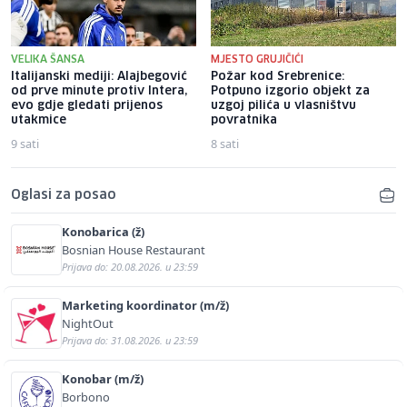
VELIKA ŠANSA
MJESTO GRUJIČIĆI
Italijanski mediji: Alajbegović
Požar kod Srebrenice:
od prve minute protiv Intera,
Potpuno izgorio objekt za
evo gdje gledati prijenos
uzgoj pilića u vlasništvu
utakmice
povratnika
9 sati
8 sati
Oglasi za posao
Konobarica (ž)
Bosnian House Restaurant
Prijava do: 20.08.2026. u 23:59
Marketing koordinator (m/ž)
NightOut
Prijava do: 31.08.2026. u 23:59
Konobar (m/ž)
Borbono