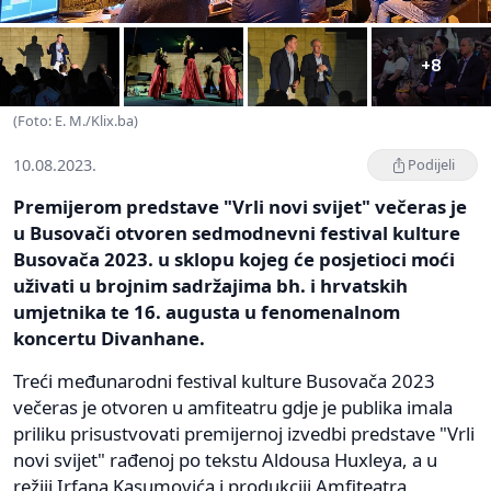
+8
(Foto: E. M./Klix.ba)
10.08.2023.
Podijeli
Premijerom predstave "Vrli novi svijet" večeras je
u Busovači otvoren sedmodnevni festival kulture
Busovača 2023. u sklopu kojeg će posjetioci moći
uživati u brojnim sadržajima bh. i hrvatskih
umjetnika te 16. augusta u fenomenalnom
koncertu Divanhane.
Treći međunarodni festival kulture Busovača 2023
večeras je otvoren u amfiteatru gdje je publika imala
priliku prisustvovati premijernoj izvedbi predstave "Vrli
novi svijet" rađenoj po tekstu Aldousa Huxleya, a u
režiji Irfana Kasumovića i produkciji Amfiteatra