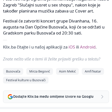
Zagreb "Slučajni susret u sex shopu", nakon koje je
također planirana muzička zabava uz Cover art.
Festival će zatvoriti koncert grupe Divanhana, 16.
augusta na Dan Općine Busovača, koji će se održati u
Gradskom parku Busovača od 20:30 sati.
Klix.ba čitajte i u našoj aplikaciji za
iOS
ili
Android
.
Znate nešto više o temi ili želite prijaviti grešku u tekstu?
Busovača
Mirza Begović
Asim Mekić
AmfiTeatar
Festival kulture u Busovači
Dodajte Klix.ba među omiljene izvore na Googlu