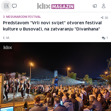
30
3. MEĐUNARODNI FESTIVAL
Predstavom "Vrli novi svijet" otvoren festival
kulture u Busovači, na zatvaranju "Divanhana"
E. M.
1