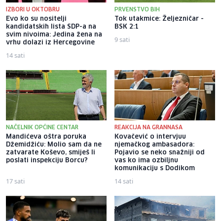
IZBORI U OKTOBRU
PRVENSTVO BIH
Evo ko su nositelji
Tok utakmice: Željezničar -
kandidatskih lista SDP-a na
BSK 2:1
svim nivoima: Jedina žena na
9 sati
vrhu dolazi iz Hercegovine
14 sati
NAČELNIK OPĆINE CENTAR
REAKCIJA NA GRANNASA
Mandićeva oštra poruka
Kovačević o intervjuu
Džemidžiću: Molio sam da ne
njemačkog ambasadora:
zatvarate Koševo, smiješ li
Pojavio se neko snažniji od
poslati inspekciju Borcu?
vas ko ima ozbiljnu
komunikaciju s Dodikom
17 sati
14 sati