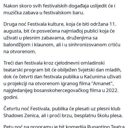
Nakon skoro svih festivalskih događaja uslijedit će i
muzička zabava u festivalskom baru.
Druga noć Festivala kulture, koja će biti održana 11.
augusta, bit će posvećena najmlađoj publici koja će
uživati u plesnim zabavama, druženjima sa
balondžijom i klaunom, ali i u sinhronizovanom crtiću
na otvorenom.
Treći dan festivala kroz cjelodnevni omladinski
teatarski program bit će obilježen Svjetski dan mladih,
dok će četvrti dan festivala publika u Kaćunima uživati
u projekciji na otvorenom igranog filma "Amanet",
najgledanijeg bosanskohercegovačkog filma u 2022.
godini.
Četvrtu noć Festivala, publika će plesati uz plesni klub
Shadows Zenica, ali i proći brzu, besplatnu školu plesa.
Petu noć na programu je hit komedija Rugantino Teatra