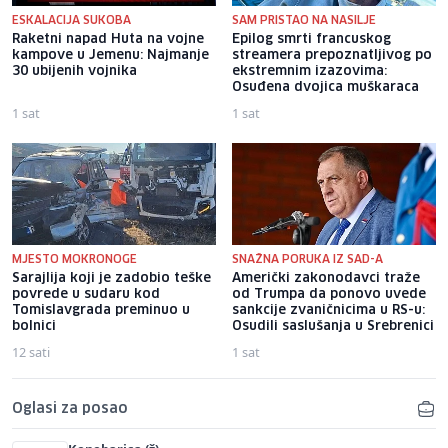
ESKALACIJA SUKOBA
SAM PRISTAO NA NASILJE
Raketni napad Huta na vojne
Epilog smrti francuskog
kampove u Jemenu: Najmanje
streamera prepoznatljivog po
30 ubijenih vojnika
ekstremnim izazovima:
Osuđena dvojica muškaraca
1 sat
1 sat
MJESTO MOKRONOGE
SNAŽNA PORUKA IZ SAD-A
Sarajlija koji je zadobio teške
Američki zakonodavci traže
povrede u sudaru kod
od Trumpa da ponovo uvede
Tomislavgrada preminuo u
sankcije zvaničnicima u RS-u:
bolnici
Osudili saslušanja u Srebrenici
12 sati
1 sat
Oglasi za posao