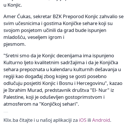
u Konjic.
Amer Ćukas, sekretar BZK Preporod Konjic zahvalio se
svim učesnicima i gostima Konjičke sehare koji su
svojom posjetom učinili da grad bude ispunjen
mladošću, veseljem igrom i
pjesmom.
"Sretni smo da je Konjic decenijama ima ispunjeno
Kulturno ljeto kvalitetnim sadržajima i da je Konjička
sehara prepoznata u kalendaru kulturnih dešavanja u
regiji kao događaj zbog kojeg se gosti posebno
odlučuju posjetiti Konjic i Bosnu i Hercegovinu", kazao
je Ibrahim Murad, predstavnik društva "El- Nur" iz
Palestine, koji je oduševljen gostoprimstvom i
atmosferom na "Konjičkoj sehari".
Klix.ba čitajte i u našoj aplikaciji za
iOS
ili
Android
.