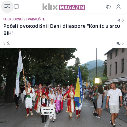
0
FOLKLORNO STVARALIŠTE
Počeli ovogodišnji Dani dijaspore "Konjic u srcu
BiH"
S. Š.
5