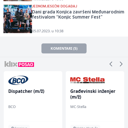
JEDNOMJESEČNI DOGAĐAJ
Dani grada Konjica završeni Međunarodnim
festivalom “Konjic Summer Fest”
05.07.2023. u 10:38
KOMENTARI (5)
Dispatcher (m/ž)
Građevinski inženjer
(m/ž)
BCO
MC-Stella