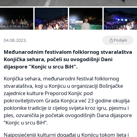
04.08.2023.
Podijeli
Međunarodnim festivalom folklornog stvaralaštva
Konjička sehara, počeli su ovogodišnji Dani
dijaspore "Konjic u srcu BiH".
Konjička sehara, međunarodni festival folklornog
stvaralaštva, koji u Konjicu u organizaciji Bošnjačke
zajednice kulture Preporod Konjic pod
pokroviteljstvom Grada Konjica već 23 godine okuplja
poklonike tradicije iz cijelog svijeta kroz igru, pjesmu i
ples, ozvaničila je početak ovogodišnjih Dana dijaspore
“Konjic u srcu BiH”.
Najposjećeniji kulturni događaj u Konjicu tokom ljeta i