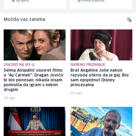
Sarajevo
Velika Kladuša
Možda vas zanima
USKORO NA SFF-U
ISKRENO PRIZNANJE
Selma Alispahić ususret filmu
Brat Angeline Jolie nakon
o "Ay Carmeli": Dragan Jovičić
razvoda otkrio da je gej: Bio
bi bio ponosan; nikada nisam
sam opsjednut Disney
pomislila da igram s nekim
princezama
drugim
10 sati
10 sati