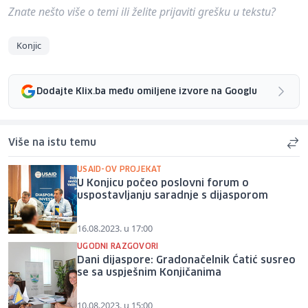
Znate nešto više o temi ili želite prijaviti grešku u tekstu?
Konjic
Dodajte Klix.ba među omiljene izvore na Googlu
Više na istu temu
USAID-OV PROJEKAT
U Konjicu počeo poslovni forum o
uspostavljanju saradnje s dijasporom
16.08.2023. u 17:00
UGODNI RAZGOVORI
Dani dijaspore: Gradonačelnik Ćatić susreo
se sa uspješnim Konjičanima
10.08.2023. u 15:00