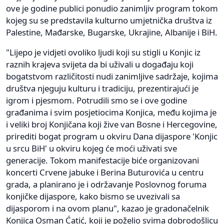
ove je godine publici ponudio zanimljiv program tokom
kojeg su se predstavila kulturno umjetnička društva iz
Palestine, Mađarske, Bugarske, Ukrajine, Albanije i BiH.
"Lijepo je vidjeti ovoliko ljudi koji su stigli u Konjic iz
raznih krajeva svijeta da bi uživali u događaju koji
bogatstvom različitosti nudi zanimljive sadržaje, kojima
društva njeguju kulturu i tradiciju, prezentirajući je
igrom i pjesmom. Potrudili smo se i ove godine
građanima i svim posjetiocima Konjica, među kojima je
i veliki broj Konjičana koji žive van Bosne i Hercegovine,
prirediti bogat program u okviru Dana dijaspore 'Konjic
u srcu BiH' u okviru kojeg će moći uživati sve
generacije. Tokom manifestacije biće organizovani
koncerti Crvene jabuke i Berina Buturovića u centru
grada, a planirano je i održavanje Poslovnog foruma
konjičke dijaspore, kako bismo se uvezivali sa
dijasporom i na ovom planu", kazao je gradonačelnik
Konjica Osman Ćatić, koji je poželio svima dobrodošlicu