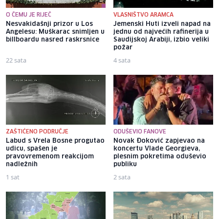
O ČEMU JE RIJEČ
VLASNIŠTVO ARAMCA
Nesvakidašnji prizor u Los
Jemenski Huti izveli napad na
Angelesu: Muškarac snimljen u
jednu od najvećih rafinerija u
billboardu nasred raskrsnice
Saudijskoj Arabiji, izbio veliki
požar
22 sata
4 sata
ZAŠTIĆENO PODRUČJE
ODUŠEVIO FANOVE
Labud s Vrela Bosne progutao
Novak Đoković zapjevao na
udicu, spašen je
koncertu Vlade Georgieva,
pravovremenom reakcijom
plesnim pokretima oduševio
nadležnih
publiku
1 sat
2 sata