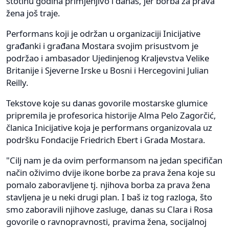
stotinu godina primjenjivo i danas, jer borba za prava
žena još traje.
Performans koji je održan u organizaciji Inicijative
građanki i građana Mostara svojim prisustvom je
podržao i ambasador Ujedinjenog Kraljevstva Velike
Britanije i Sjeverne Irske u Bosni i Hercegovini Julian
Reilly.
Tekstove koje su danas govorile mostarske glumice
pripremila je profesorica historije Alma Pelo Zagorčić,
članica Inicijative koja je performans organizovala uz
podršku Fondacije Friedrich Ebert i Grada Mostara.
"Cilj nam je da ovim performansom na jedan specifičan
način oživimo dvije ikone borbe za prava žena koje su
pomalo zaboravljene tj. njihova borba za prava žena
stavljena je u neki drugi plan. I baš iz tog razloga, što
smo zaboravili njihove zasluge, danas su Clara i Rosa
govorile o ravnopravnosti, pravima žena, socijalnoj