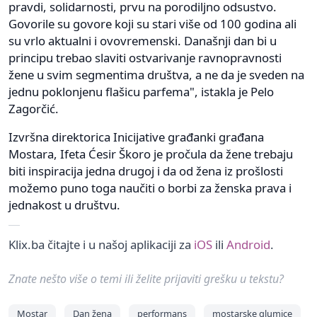
pravdi, solidarnosti, prvu na porodiljno odsustvo.
Govorile su govore koji su stari više od 100 godina ali
su vrlo aktualni i ovovremenski. Današnji dan bi u
principu trebao slaviti ostvarivanje ravnopravnosti
žene u svim segmentima društva, a ne da je sveden na
jednu poklonjenu flašicu parfema", istakla je Pelo
Zagorčić.
Izvršna direktorica Inicijative građanki građana
Mostara, Ifeta Ćesir Škoro je pročula da žene trebaju
biti inspiracija jedna drugoj i da od žena iz prošlosti
možemo puno toga naučiti o borbi za ženska prava i
jednakost u društvu.
Klix.ba čitajte i u našoj aplikaciji za
iOS
ili
Android
.
Znate nešto više o temi ili želite prijaviti grešku u tekstu?
Mostar
Dan žena
performans
mostarske glumice