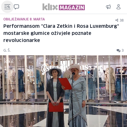
38
OBILJEŽAVANJE 8. MARTA
Performansom "Clara Zetkin i Rosa Luxemburg"
mostarske glumice oživjele poznate
revolucionarke
G. Š.
3