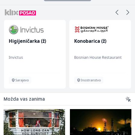
Higijeničarka (ž)
Konobarica (ž)
Invictus
Bosnian House Restaurant
Sarajevo
Inostranstvo
Možda vas zanima