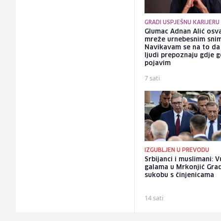
GRADI USPJEŠNU KARIJERU
Glumac Adnan Alić osv
mreže urnebesnim sni
Navikavam se na to d
ljudi prepoznaju gdje 
pojavim
7 sati
IZGUBLJEN U PREVODU
Srbijanci i muslimani: 
galama u Mrkonjić Gra
sukobu s činjenicama
14 sati