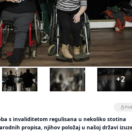
+2
Podi
ba s invaliditetom regulisana u nekoliko stotina
odnih propisa, njihov položaj u našoj državi izuz