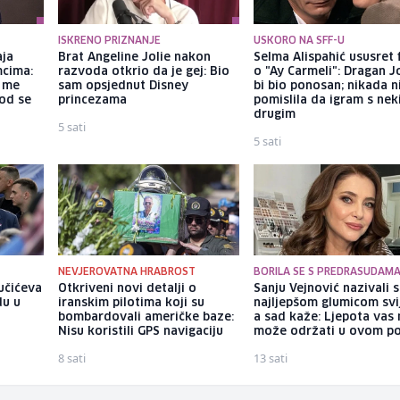
ISKRENO PRIZNANJE
USKORO NA SFF-U
aja
Brat Angeline Jolie nakon
Selma Alispahić ususret 
mcima:
razvoda otkrio da je gej: Bio
o "Ay Carmeli": Dragan J
a me
sam opsjednut Disney
bi bio ponosan; nikada 
god se
princezama
pomislila da igram s ne
drugim
5 sati
5 sati
NEVJEROVATNA HRABROST
BORILA SE S PREDRASUDAM
Vučićeva
Otkriveni novi detalji o
Sanju Vejnović nazivali 
du u
iranskim pilotima koji su
najljepšom glumicom svi
bombardovali američke baze:
a sad kaže: Ljepota vas 
Nisu koristili GPS navigaciju
može održati u ovom po
8 sati
13 sati