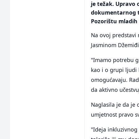
je težak. Upravo 
dokumentarnog tip
Pozorištu mladih 
Na ovoj predstavi 
Jasminom Džemiđi
"Imamo potrebu gov
kao i o grupi ljudi
omogućavaju. Rad ć
da aktivno učestvuj
Naglasila je da je
umjetnost pravo sv
"Ideja inkluzivno