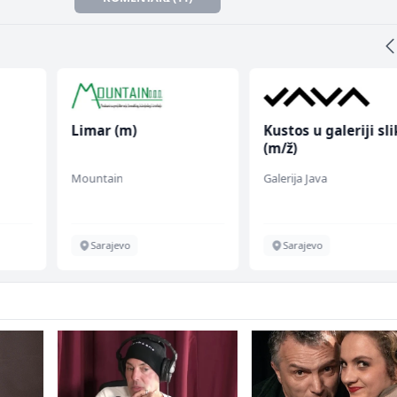
Limar (m)
Kustos u galeriji sl
(m/ž)
Mountain
Galerija Java
Sarajevo
Sarajevo