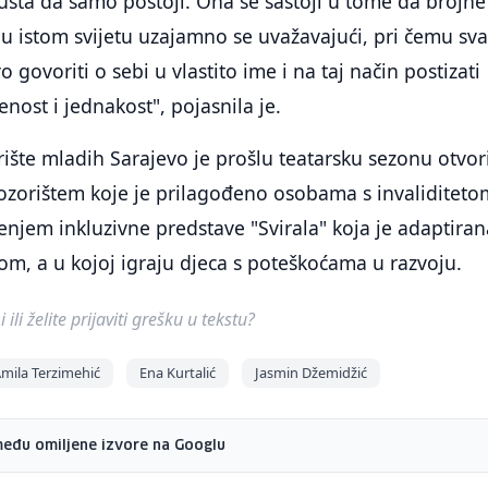
pušta da samo postoji. Ona se sastoji u tome da brojne
je u istom svijetu uzajamno se uvažavajući, pri čemu sv
 govoriti o sebi u vlastito ime i na taj način postizati
nost i jednakost", pojasnila je.
šte mladih Sarajevo je prošlu teatarsku sezonu otvor
ozorištem koje je prilagođeno osobama s invaliditeto
njem inkluzivne predstave "Svirala" koja je adaptiran
tom, a u kojoj igraju djeca s poteškoćama u razvoju.
ili želite prijaviti grešku u tekstu?
mila Terzimehić
Ena Kurtalić
Jasmin Džemidžić
među omiljene izvore na Googlu