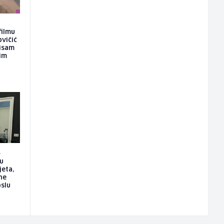
filmu
ovičić
nisam
kim
A
su
jeta,
ne
slu