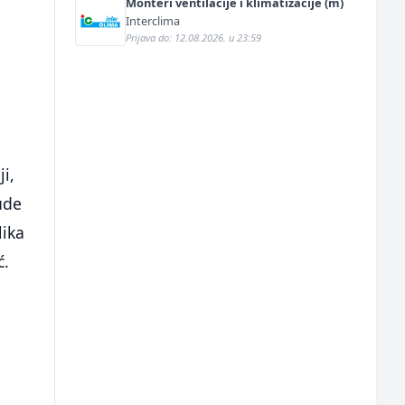
Monteri ventilacije i klimatizacije (m)
Interclima
Prijava do: 12.08.2026. u 23:59
i,
ude
lika
ć.