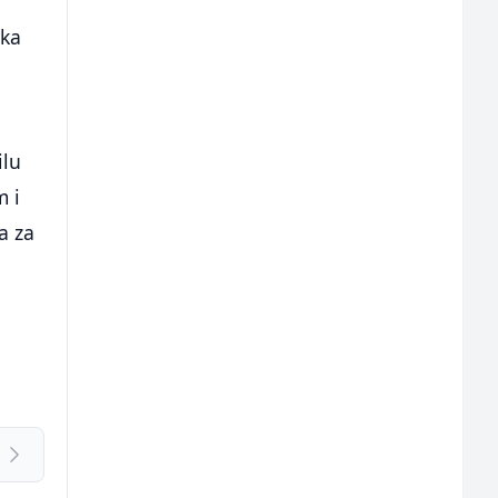
aka
ilu
m i
a za