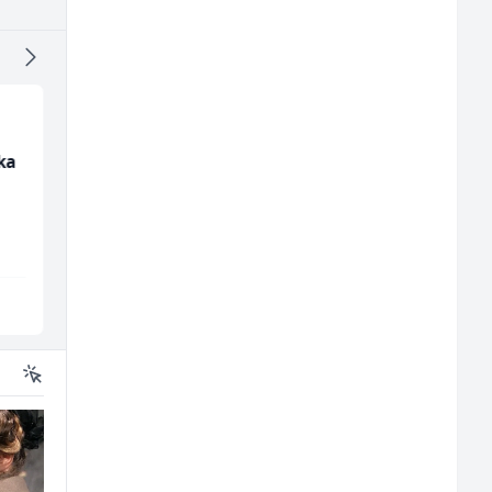
ika
Električar (m)
Konobar (m/ž)
Mountain
Borbono
Sarajevo
Sarajevo