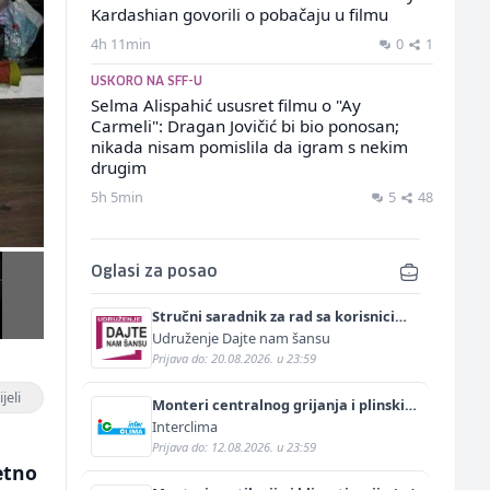
Kardashian govorili o pobačaju u filmu
4h 11min
0
1
USKORO NA SFF-U
Selma Alispahić ususret filmu o "Ay
Carmeli": Dragan Jovičić bi bio ponosan;
nikada nisam pomislila da igram s nekim
drugim
5h 5min
5
48
Oglasi za posao
Stručni saradnik za rad sa korisnicima
(m/ž)
Udruženje Dajte nam šansu
Prijava do: 20.08.2026. u 23:59
jeli
Monteri centralnog grijanja i plinskih
instalacija (m)
Interclima
Prijava do: 12.08.2026. u 23:59
etno