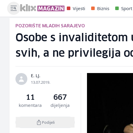
Vijesti
Biznis
Sport
POZORIŠTE MLADIH SARAJEVO
Osobe s invaliditetom u
svih, a ne privilegija 
E. LJ.
13.07.2019.
11
667
komentara
dijeljenja
Podijeli