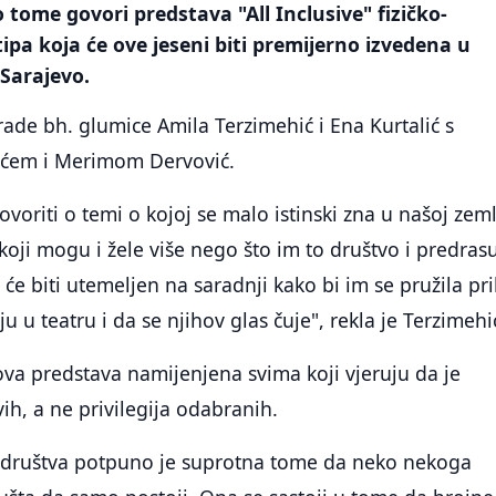
o tome govori predstava "All Inclusive" fizičko-
a koja će ove jeseni biti premijerno izvedena u
Sarajevo.
rade bh. glumice Amila Terzimehić i Ena Kurtalić s
ćem i Merimom Dervović.
oriti o temi o kojoj se malo istinski zna u našoj zemlj
 koji mogu i žele više nego što im to društvo i predras
e biti utemeljen na saradnji kako bi im se pružila pri
u u teatru i da se njihov glas čuje", rekla je Terzimehi
 ova predstava namijenjena svima koji vjeruju da je
ih, a ne privilegija odabranih.
g društva potpuno je suprotna tome da neko nekoga