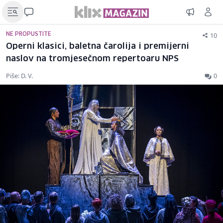
10
NE PROPUSTITE
Operni klasici, baletna čarolija i premijerni
naslov na tromjesečnom repertoaru NPS
Piše: D. V.
0