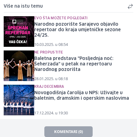
Više na istu temu
EVO ŠTA MOŽETE POGLEDATI
Narodno pozorište Sarajevo objavilo
repertoar do kraja umjetničke sezone
24/25.
10.03.2025. u 08:54
NE PROPUSTITE
Baletna predstava "Posljednja noć:
Šeherzada" u petak na repertoaru
Narodnog pozorišta
28.01.2025. u 08:18
KRAJ DECEMBRA
Novogodišnja čarolija u NPS: Uživajte u
baletnim, dramskim i operskim naslovima
17.12.2024. u 19:30
KOMENTARI (0)