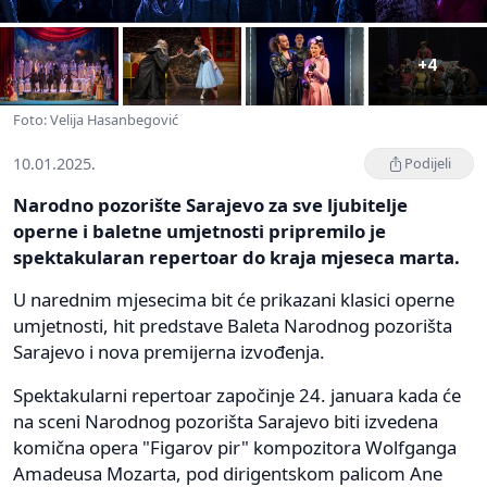
+4
Foto: Velija Hasanbegović
10.01.2025.
Podijeli
Narodno pozorište Sarajevo za sve ljubitelje
operne i baletne umjetnosti pripremilo je
spektakularan repertoar do kraja mjeseca marta.
U narednim mjesecima bit će prikazani klasici operne
umjetnosti, hit predstave Baleta Narodnog pozorišta
Sarajevo i nova premijerna izvođenja.
Spektakularni repertoar započinje 24. januara kada će
na sceni Narodnog pozorišta Sarajevo biti izvedena
komična opera "Figarov pir" kompozitora Wolfganga
Amadeusa Mozarta, pod dirigentskom palicom Ane