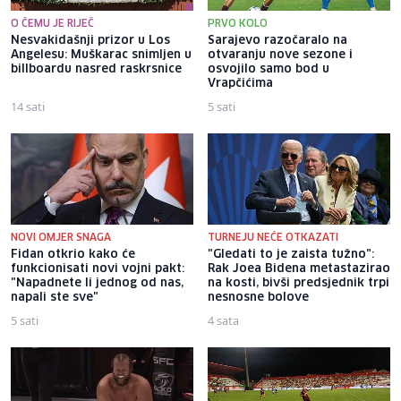
O ČEMU JE RIJEČ
PRVO KOLO
Nesvakidašnji prizor u Los
Sarajevo razočaralo na
Angelesu: Muškarac snimljen u
otvaranju nove sezone i
billboardu nasred raskrsnice
osvojilo samo bod u
Vrapčićima
14 sati
5 sati
NOVI OMJER SNAGA
TURNEJU NEĆE OTKAZATI
Fidan otkrio kako će
"Gledati to je zaista tužno":
funkcionisati novi vojni pakt:
Rak Joea Bidena metastazirao
"Napadnete li jednog od nas,
na kosti, bivši predsjednik trpi
napali ste sve"
nesnosne bolove
5 sati
4 sata