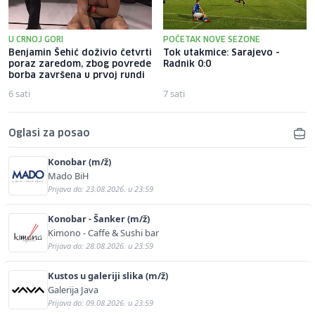
U CRNOJ GORI
POČETAK NOVE SEZONE
Benjamin Šehić doživio četvrti
Tok utakmice: Sarajevo -
poraz zaredom, zbog povrede
Radnik 0:0
borba završena u prvoj rundi
6 sati
7 sati
Oglasi za posao
Konobar (m/ž)
Mado BiH
Prijava do: 23.08.2026. u 23:59
Konobar - Šanker (m/ž)
Kimono - Caffe & Sushi bar
Prijava do: 28.08.2026. u 23:59
Kustos u galeriji slika (m/ž)
Galerija Java
Prijava do: 09.08.2026. u 23:59