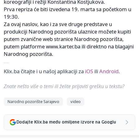
koreografiji i režiji Konstantina Kostjukova.
Prva repriza će biti izvedena 19. marta sa početkom u
19:30.
Za ovaj naslov, kao i za sve druge predstave u
produkciji Narodnog pozorišta ulaznice možete kupiti
putem zvanične web stranice Narodnog pozorišta,
putem platforme www.karter.ba ili direktno na blagajni
Narodnog pozorišta.
Klix.ba čitajte i u našoj aplikaciji za
iOS
ili
Android
.
Znate nešto više o temi ili želite prijaviti grešku u tekstu?
Narodno pozorište Sarajevo
video
Dodajte Klix.ba među omiljene izvore na Googlu