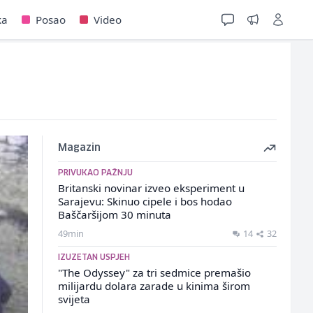
ka
Posao
Video
Magazin
PRIVUKAO PAŽNJU
Britanski novinar izveo eksperiment u
Sarajevu: Skinuo cipele i bos hodao
Baščaršijom 30 minuta
49min
14
32
IZUZETAN USPJEH
"The Odyssey" za tri sedmice premašio
milijardu dolara zarade u kinima širom
svijeta