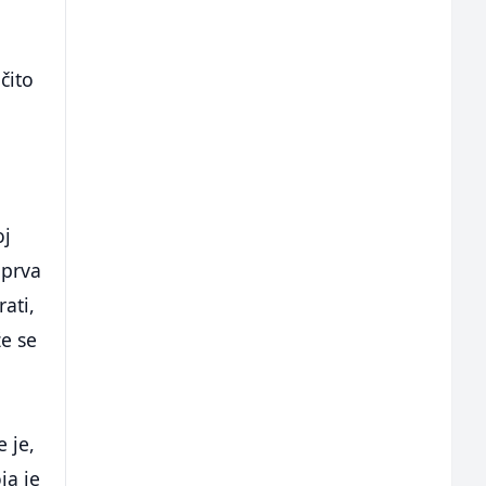
čito
oj
 prva
rati,
že se
 je,
ja je