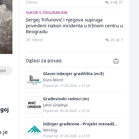
57min
0
37
SUKOB S OSIGURANJEM
Sergej Trifunović i njegova supruga
privedeni nakon incidenta u tržnom centru u
Beogradu
2h 19min
20
7
Oglasi za posao
jeli
Glavni inženjer gradilišta (m/ž)
Euro-Mont
Prijava do: 21.08.2026. u 23:59
Građevinski radnici (m)
Jahić-Gradnja
ugoj
Prijava do: 06.09.2026. u 23:59
Inžinjer građevine - Projekt menadžer
(m/ž)
MH-Ing
o je
Prijava do: 31.08.2026. u 23:59