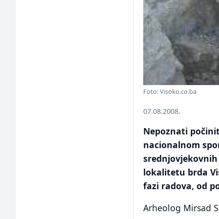
Foto: Visoko.co.ba
07.08.2008.
Nepoznati počinit
nacionalnom spom
srednjovjekovnih
lokalitetu brda V
fazi radova, od p
Arheolog Mirsad Si