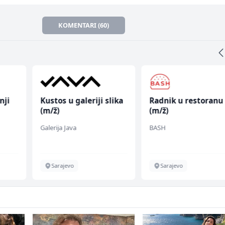
KOMENTARI (60)
nji
Kustos u galeriji slika
Radnik u restoranu
(m/ž)
(m/ž)
Galerija Java
BASH
Sarajevo
Sarajevo