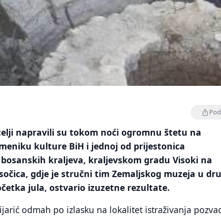
Podi
elji napravili su tokom noći ogromnu štetu na
eniku kulture BiH i jednoj od prijestonica
 bosanskih kraljeva, kraljevskom gradu Visoki na
isočica, gdje je stručni tim Zemaljskog muzeja u dr
očetka jula, ostvario izuzetne rezultate.
jarić odmah po izlasku na lokalitet istraživanja pozva