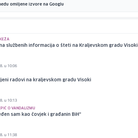
među omiljene izvore na Googlu
EKEŽA
a službenih informacija o šteti na Kraljevskom gradu Visoki
8. u 10:06
jeni radovi na kraljevskom gradu Visoki
8. u 10:13
EPIĆ O VANDALIZMU
eđen sam kao čovjek i građanin BiH"
8. u 11:38