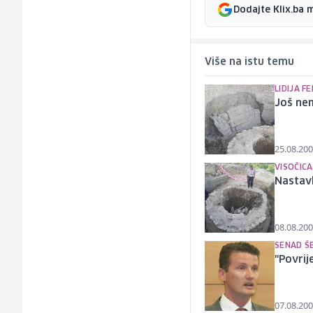
Dodajte Klix.ba 
Više na istu temu
LIDIJA F
Još nem
25.08.200
VISOČICA
Nastavl
08.08.200
SENAD Š
"Povrij
07.08.200