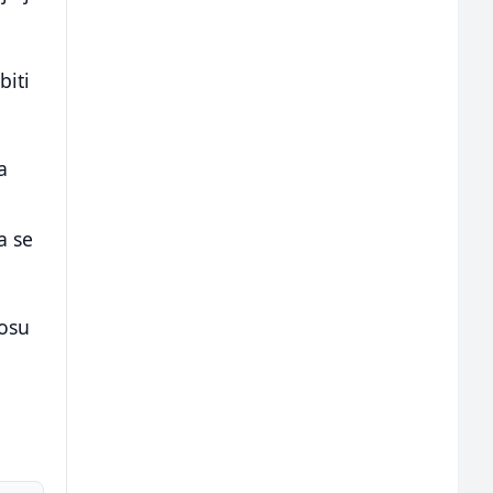
biti
a
a se
nosu