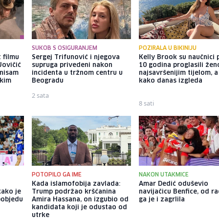
SUKOB S OSIGURANJEM
POZIRALA U BIKINIJU
 filmu
Sergej Trifunović i njegova
Kelly Brook su naučnici p
Jovičić
supruga privedeni nakon
10 godina proglasili že
 nisam
incidenta u tržnom centru u
najsavršenijim tijelom, 
ekim
Beogradu
kako danas izgleda
2 sata
8 sati
POTOPILO GA IME
NAKON UTAKMICE
Kada islamofobija zavlada:
Amar Dedić oduševio
kako je
Trump podržao kršćanina
navijačicu Benfice, od r
pobjedu
Amira Hassana, on izgubio od
ga je i zagrlila
kandidata koji je odustao od
utrke