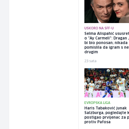
USKORO NA SFF-U
Selma Alispahić ususret
o "Ay Carmeli": Dragan 
bi bio ponosan; nikada
pomislila da igram s n
drugim
23 sata
EVROPSKA LIGA
Haris Tabaković junak
Salzburga, pogledajte 
postigao prvijenac za 
protiv Pafosa