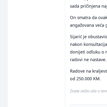
sada pričinjena n
On smatra da ovakv
angažovana veća g
Sijarić je obustavi
nakon konsultacij
donijeti odluku o 
radovi ne nastave.
Radove na kraljevs
od 250.000 KM.
Znate nešto više o temi 