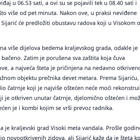
viđaj u 06.53 sati, a ovi su se pojavili tek u 08.40 sati i
nešto više od pet minuta. Nakon ove, u praksi neviđene
 Sijarić će predložiti obustavu radova koji u Visokom o
a na više dijelova bedema kraljevskog grada, odakle je
 bačeno. Zatim je porušena sva zaštita koja čuva
ve, a najveća šteta je pričinjena na nedavno otkriven
ružnom objektu prečnika devet metara. Prema Sijariću,
io čatrnje koji je najviše oštećen neće moći rekonstrui
oji je otkriven unutar čatrnje, djelomično oštećen i mo
ećen je i kombi kojim se vrši prevoz radnika.
a je kraljevski grad Visoki meta vandala. Prošle godine
o novootkrivenih zidova, ali Sijarić kaže da je šteta ko