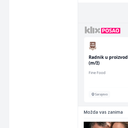
Mašinski inženjer (m/
Radnik u proizvod
ž)
(m/ž)
Euro-Asfalt
Fine Food
Više lokacija
Sarajevo
Možda vas zanima