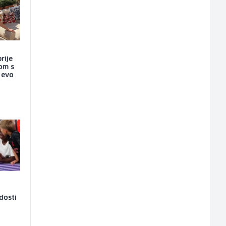
rije
nom s
a evo
adosti