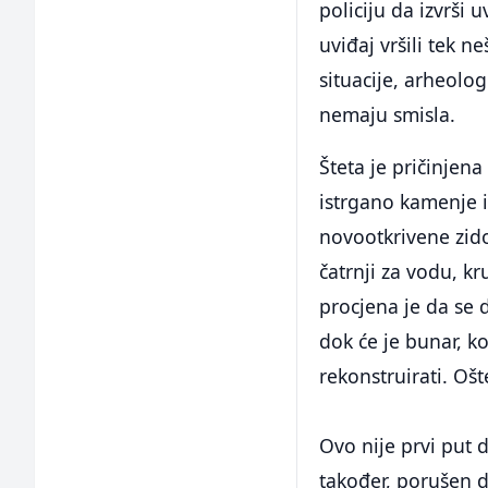
policiju da izvrši u
uviđaj vršili tek 
situacije, arheolog
nemaju smisla.
Šteta je pričinjen
istrgano kamenje i
novootkrivene zido
čatrnji za vodu, k
procjena je da se d
dok će je bunar, k
rekonstruirati. Ošt
Ovo nije prvi put d
također, porušen di