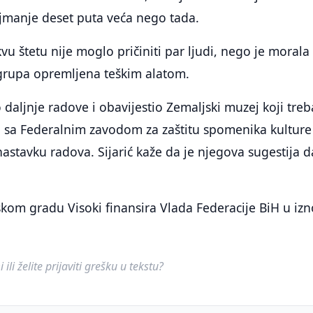
ajmanje deset puta veća nego tada.
u štetu nije moglo pričiniti par ljudi, nego je morala 
rupa opremljena teškim alatom.
o daljnje radove i obavijestio Zemaljski muzej koji treb
a sa Federalnim zavodom za zaštitu spomenika kulture
nastavku radova. Sijarić kaže da je njegova sugestija d
kom gradu Visoki finansira Vlada Federacije BiH u iz
ili želite prijaviti grešku u tekstu?