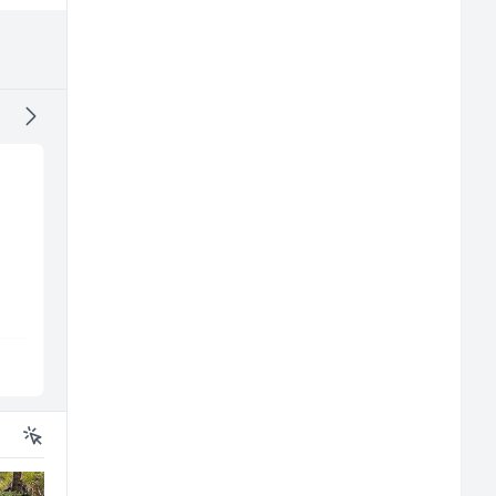
Tehničar održavanja
Direktor proizvodnje
CNC mašina (m)
pločastog namještaj
(m/ž)
Irion Argerr
Kalea
Vogošća
Ilijaš