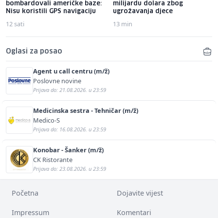
bombardovali američke baze:
milijardu dolara zbog
Nisu koristili GPS navigaciju
ugrožavanja djece
12 sati
13 min
Oglasi za posao
Agent u call centru (m/ž)
Poslovne novine
Prijava do: 21.08.2026. u 23:59
Medicinska sestra - Tehničar (m/ž)
Medico-S
Prijava do: 16.08.2026. u 23:59
Konobar - Šanker (m/ž)
CK Ristorante
Prijava do: 23.08.2026. u 23:59
Početna
Dojavite vijest
Impressum
Komentari