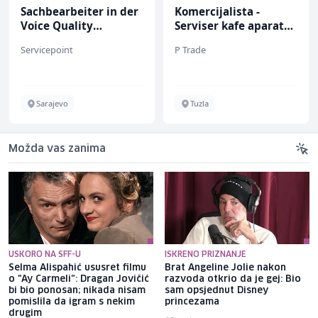
Sachbearbeiter in der
Komercijalista -
Voice Quality
Serviser kafe aparata
Management (m/w)
(m/ž)
Servicepoint
P Trade
Sarajevo
Tuzla
Možda vas zanima
USKORO NA SFF-U
ISKRENO PRIZNANJE
Selma Alispahić ususret filmu
Brat Angeline Jolie nakon
o "Ay Carmeli": Dragan Jovičić
razvoda otkrio da je gej: Bio
bi bio ponosan; nikada nisam
sam opsjednut Disney
pomislila da igram s nekim
princezama
drugim