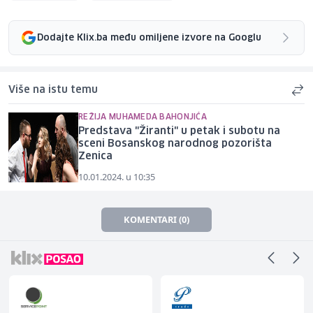
Dodajte Klix.ba među omiljene izvore na Googlu
Više na istu temu
REŽIJA MUHAMEDA BAHONJIĆA
Predstava "Žiranti" u petak i subotu na
sceni Bosanskog narodnog pozorišta
Zenica
10.01.2024. u 10:35
KOMENTARI (0)