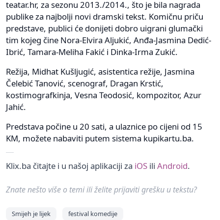
teatar.hr, za sezonu 2013./2014., što je bila nagrada
publike za najbolji novi dramski tekst. Komičnu priču
predstave, publici će donijeti dobro uigrani glumački
tim kojeg čine Nora-Elvira Aljukić, Anđa-Jasmina Dedić-
Ibrić, Tamara-Meliha Fakić i Dinka-Irma Zukić.
Režija, Midhat Kušljugić, asistentica režije, Jasmina
Čelebić Tanović, scenograf, Dragan Krstić,
kostimografkinja, Vesna Teodosić, kompozitor, Azur
Jahić.
Predstava počine u 20 sati, a ulaznice po cijeni od 15
KM, možete nabaviti putem sistema kupikartu.ba.
Klix.ba čitajte i u našoj aplikaciji za
iOS
ili
Android
.
Znate nešto više o temi ili želite prijaviti grešku u tekstu?
Smijeh je lijek
festival komedije