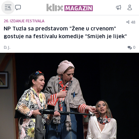
48
26. IZDANJE FESTIVALA
NP Tuzla sa predstavom "Žene u crvenom"
gostuje na festivalu komedije "Smijeh je lijek"
D. J.
0