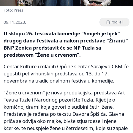
Foto: Press
09.11.2023.
Podijeli
U sklopu 26. festivala komedije "Smijeh je lijek"
drugog dana festivala a nakon predstave "Žiranti"
BNP Zenica predstavit će se NP Tuzla sa
predstavom "Žene u crvenom".
Centar kulture i mladih Općine Centar Sarajevo CKM će
ugostiti pet vrhunskih predstava od 13. do 17.
novembra na tradicionalnom festivalu komedije.
"Žene u crvenom" je nova produkcijska predstava Art
Teatra Tuzle i Narodnog pozorište Tuzla. Riječ je o
komičnoj drami koja govori o sudbini četiri žene.
Predstava je rađena po tekstu Davora Špišića. Glavna
priča se odvija oko majke, bivše stjuardese i njene
kćerke, te neuspjele žene u četrdesetim, koje su zapale