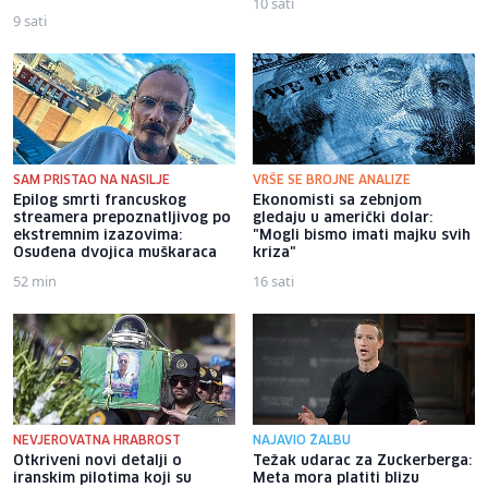
10 sati
9 sati
SAM PRISTAO NA NASILJE
VRŠE SE BROJNE ANALIZE
Epilog smrti francuskog
Ekonomisti sa zebnjom
streamera prepoznatljivog po
gledaju u američki dolar:
ekstremnim izazovima:
"Mogli bismo imati majku svih
Osuđena dvojica muškaraca
kriza"
52 min
16 sati
NEVJEROVATNA HRABROST
NAJAVIO ŽALBU
Otkriveni novi detalji o
Težak udarac za Zuckerberga:
iranskim pilotima koji su
Meta mora platiti blizu