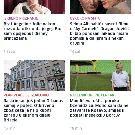
ISKRENO PRIZNANJE
USKORO NA SFF-U
Brat Angeline Jolie nakon
Selma Alispahić ususret filmu
razvoda otkrio da je gej: Bio
o "Ay Carmeli": Dragan Jovičić
sam opsjednut Disney
bi bio ponosan; nikada nisam
princezama
pomislila da igram s nekim
drugim
14 sati
14 sati
PLAN VLADE SE IZJALOVIO
NAČELNIK OPĆINE CENTAR
Raskrinkan još jedan Orbanov
Mandićeva oštra poruka
sumnjiv potez: Otkriveno
Džemidžiću: Molio sam da ne
zbog čega je htio kupiti
zatvarate Koševo, smiješ li
zgradu u elitnom dijelu
poslati inspekciju Borcu?
Brisela
45 min
18 min