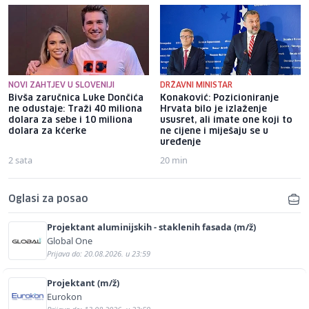
NOVI ZAHTJEV U SLOVENIJI
DRŽAVNI MINISTAR
Bivša zaručnica Luke Dončića
Konaković: Pozicioniranje
ne odustaje: Traži 40 miliona
Hrvata bilo je izlaženje
dolara za sebe i 10 miliona
ususret, ali imate one koji to
dolara za kćerke
ne cijene i miješaju se u
uređenje
2 sata
20 min
Oglasi za posao
Projektant aluminijskih - staklenih fasada (m/ž)
Global One
Prijava do: 20.08.2026. u 23:59
Projektant (m/ž)
Eurokon