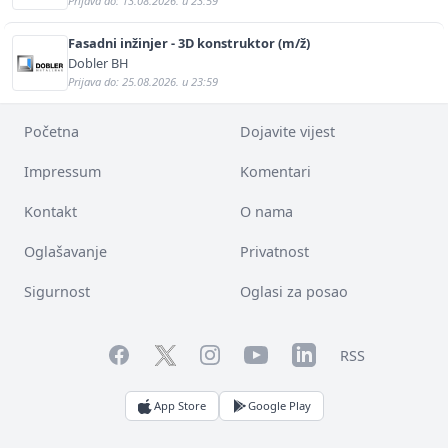
Prijava do: 13.08.2026. u 23:59
Fasadni inžinjer - 3D konstruktor (m/ž)
Dobler BH
Prijava do: 25.08.2026. u 23:59
Početna
Dojavite vijest
Impressum
Komentari
Kontakt
O nama
Oglašavanje
Privatnost
Sigurnost
Oglasi za posao
Facebook
YouTube
LinkedIn
Twitter
Instagram
RSS
App Store
Google Play