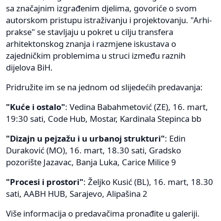
sa značajnim izgrađenim djelima, govoriće o svom
autorskom pristupu istraživanju i projektovanju. "Arhi-
prakse" se stavljaju u pokret u cilju transfera
arhitektonskog znanja i razmjene iskustava o
zajedničkim problemima u struci između raznih
dijelova BiH.
Pridružite im se na jednom od slijedećih predavanja:
"Kuće i ostalo"
: Vedina Babahmetović (ZE), 16. mart,
19:30 sati, Code Hub, Mostar, Kardinala Stepinca bb
"Dizajn u pejzažu i u urbanoj strukturi"
: Edin
Duraković (MO), 16. mart, 18.30 sati, Gradsko
pozorište Jazavac, Banja Luka, Carice Milice 9
"Procesi i prostori"
: Željko Kusić (BL), 16. mart, 18.30
sati, AABH HUB, Sarajevo, Alipašina 2
Više informacija o predavačima pronađite u galeriji.