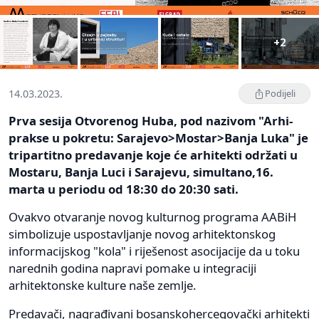
+2
14.03.2023.
Podijeli
Prva sesija Otvorenog Huba, pod nazivom "Arhi-
prakse u pokretu: Sarajevo>Mostar>Banja Luka" je
tripartitno predavanje koje će arhitekti održati u
Mostaru, Banja Luci i Sarajevu, simultano,16.
marta u periodu od 18:30 do 20:30 sati.
Ovakvo otvaranje novog kulturnog programa AABiH
simbolizuje uspostavljanje novog arhitektonskog
informacijskog "kola" i riješenost asocijacije da u toku
narednih godina napravi pomake u integraciji
arhitektonske kulture naše zemlje.
Predavači, nagrađivani bosanskohercegovački arhitekti