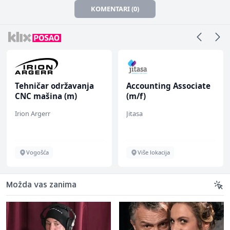
KOMENTARI (0)
Tehničar održavanja
Accounting Associate
CNC mašina (m)
(m/f)
Irion Argerr
Jitasa
Vogošća
Više lokacija
Možda vas zanima