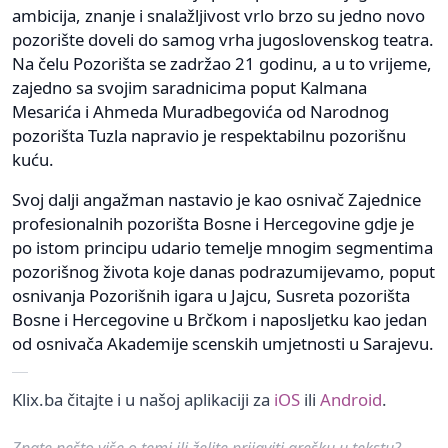
ambicija, znanje i snalažljivost vrlo brzo su jedno novo
pozorište doveli do samog vrha jugoslovenskog teatra.
Na čelu Pozorišta se zadržao 21 godinu, a u to vrijeme,
zajedno sa svojim saradnicima poput Kalmana
Mesarića i Ahmeda Muradbegovića od Narodnog
pozorišta Tuzla napravio je respektabilnu pozorišnu
kuću.
Svoj dalji angažman nastavio je kao osnivač Zajednice
profesionalnih pozorišta Bosne i Hercegovine gdje je
po istom principu udario temelje mnogim segmentima
pozorišnog života koje danas podrazumijevamo, poput
osnivanja Pozorišnih igara u Jajcu, Susreta pozorišta
Bosne i Hercegovine u Brčkom i naposljetku kao jedan
od osnivača Akademije scenskih umjetnosti u Sarajevu.
Klix.ba čitajte i u našoj aplikaciji za
iOS
ili
Android
.
Znate nešto više o temi ili želite prijaviti grešku u tekstu?