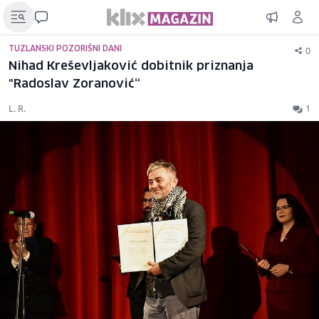
0
TUZLANSKI POZORIŠNI DANI
Nihad Kreševljaković dobitnik priznanja
"Radoslav Zoranović“
L. R.
1