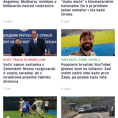
Angelesu: Muškarac snimljen u
"muku muče" s kilometarskim
billboardu nasred raskrsnice
kolonama: Da li je problem
jedan semafor i šta kaže
struka
3 sata
6 sati
KIJEV TRAGA ZA MUNICIJOM
IVAN RADO ZVANI TAPIRLO
Vučić nakon sastanka s
Popularni hrvatski YouTuber
Zelenskim: Nismo razgovarali
gledao duel na Grbavici: Sad
o vojnoj saradnji, ali s
vidim zašto neki kažu prvo
Izraelcima pravimo fabriku
Željo, pa poslije kažu tata
dronova
1 sat
4 sata