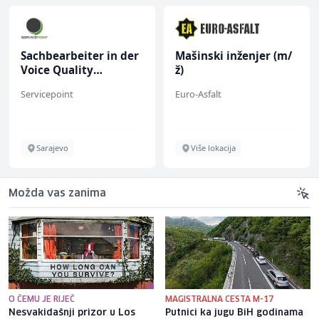
Sachbearbeiter in der
Mašinski inženjer (m/
Voice Quality
ž)
Management (m/w)
Servicepoint
Euro-Asfalt
Sarajevo
Više lokacija
Možda vas zanima
O ČEMU JE RIJEČ
MAGISTRALNA CESTA M-17
Nesvakidašnji prizor u Los
Putnici ka jugu BiH godinama