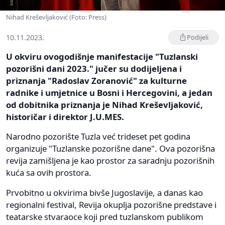
Nihad Kreševljaković (Foto: Press)
10.11.2023.
Podijeli
U okviru ovogodišnje manifestacije "Tuzlanski
pozorišni dani 2023." jučer su dodijeljena i
priznanja "Radoslav Zoranović" za kulturne
radnike i umjetnice u Bosni i Hercegovini, a jedan
od dobitnika priznanja je Nihad Kreševljaković,
historičar i direktor J.U.MES.
Narodno pozorište Tuzla već trideset pet godina
organizuje "Tuzlanske pozorišne dane". Ova pozorišna
revija zamišljena je kao prostor za saradnju pozorišnih
kuća sa ovih prostora.
Prvobitno u okvirima bivše Jugoslavije, a danas kao
regionalni festival, Revija okuplja pozorišne predstave i
teatarske stvaraoce koji pred tuzlanskom publikom