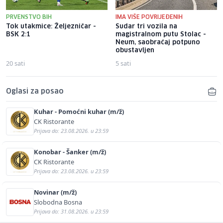
PRVENSTVO BIH
IMA VIŠE POVRIJEĐENIH
Tok utakmice: Željezničar -
Sudar tri vozila na
BSK 2:1
magistralnom putu Stolac -
Neum, saobraćaj potpuno
obustavljen
20 sati
5 sati
Oglasi za posao
Kuhar - Pomoćni kuhar (m/ž)
CK Ristorante
Prijava do: 23.08.2026. u 23:59
Konobar - Šanker (m/ž)
CK Ristorante
Prijava do: 23.08.2026. u 23:59
Novinar (m/ž)
Slobodna Bosna
Prijava do: 31.08.2026. u 23:59