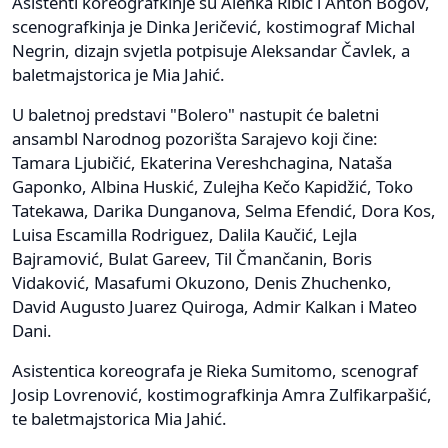
Asistenti koreografkinje su Alenka Ribič i Anton Bogov,
scenografkinja je Dinka Jeričević, kostimograf Michal
Negrin, dizajn svjetla potpisuje Aleksandar Čavlek, a
baletmajstorica je Mia Jahić.
U baletnoj predstavi "Bolero" nastupit će baletni
ansambl Narodnog pozorišta Sarajevo koji čine:
Tamara Ljubičić, Ekaterina Vereshchagina, Nataša
Gaponko, Albina Huskić, Zulejha Kečo Kapidžić, Toko
Tatekawa, Darika Dunganova, Selma Efendić, Dora Kos,
Luisa Escamilla Rodriguez, Dalila Kaučić, Lejla
Bajramović, Bulat Gareev, Til Čmančanin, Boris
Vidaković, Masafumi Okuzono, Denis Zhuchenko,
David Augusto Juarez Quiroga, Admir Kalkan i Mateo
Dani.
Asistentica koreografa je Rieka Sumitomo, scenograf
Josip Lovrenović, kostimografkinja Amra Zulfikarpašić,
te baletmajstorica Mia Jahić.