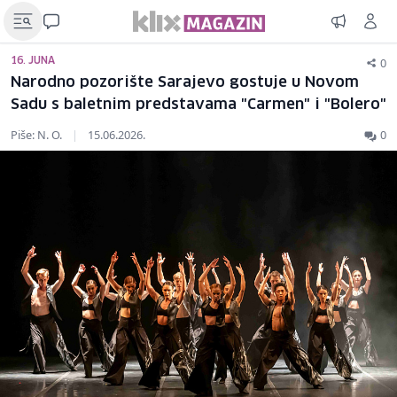
0
16. JUNA
Narodno pozorište Sarajevo gostuje u Novom
Sadu s baletnim predstavama "Carmen" i "Bolero"
Piše: N. O.
|
15.06.2026.
0