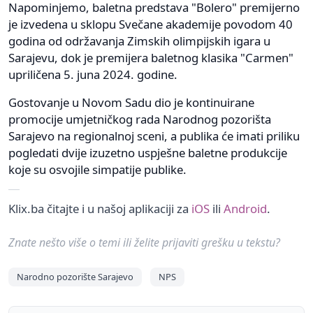
Napominjemo, baletna predstava "Bolero" premijerno
je izvedena u sklopu Svečane akademije povodom 40
godina od održavanja Zimskih olimpijskih igara u
Sarajevu, dok je premijera baletnog klasika "Carmen"
upriličena 5. juna 2024. godine.
Gostovanje u Novom Sadu dio je kontinuirane
promocije umjetničkog rada Narodnog pozorišta
Sarajevo na regionalnoj sceni, a publika će imati priliku
pogledati dvije izuzetno uspješne baletne produkcije
koje su osvojile simpatije publike.
Klix.ba čitajte i u našoj aplikaciji za
iOS
ili
Android
.
Znate nešto više o temi ili želite prijaviti grešku u tekstu?
Narodno pozorište Sarajevo
NPS