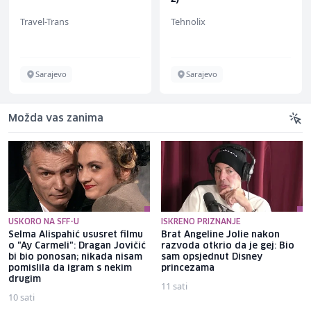
Travel-Trans
Tehnolix
Sarajevo
Sarajevo
Možda vas zanima
USKORO NA SFF-U
ISKRENO PRIZNANJE
Selma Alispahić ususret filmu
Brat Angeline Jolie nakon
o "Ay Carmeli": Dragan Jovičić
razvoda otkrio da je gej: Bio
bi bio ponosan; nikada nisam
sam opsjednut Disney
pomislila da igram s nekim
princezama
drugim
11 sati
10 sati