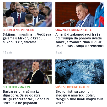
IZGUBLJEN U PREVODU
SNAŽNA PORUKA IZ SAD-A
Srbijanci i muslimani: Vučićeva
Američki zakonodavci traže
galama u Mrkonjić Gradu u
od Trumpa da ponovo uvede
sukobu s činjenicama
sankcije zvaničnicima u RS-u:
Osudili saslušanja u Srebrenici
19 sati
1 sat
SELEKTOR ZMAJEVA
VRŠE SE BROJNE ANALIZE
Barbarez o igračima iz
Ekonomisti sa zebnjom
dijaspore: Da su odabrali
gledaju u američki dolar:
drugu reprezentaciju onda bi
"Mogli bismo imati majku svih
"birali", a ne pripadali
kriza"