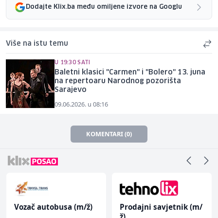
Dodajte Klix.ba među omiljene izvore na Googlu
Više na istu temu
U 19:30 SATI
Baletni klasici "Carmen" i "Bolero" 13. juna
na repertoaru Narodnog pozorišta
Sarajevo
09.06.2026. u 08:16
KOMENTARI (0)
Vozač autobusa (m/ž)
Prodajni savjetnik (m/
ž)