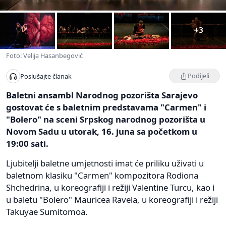
+3
Foto: Velija Hasanbegović
Podijeli
Poslušajte članak
Baletni ansambl Narodnog pozorišta Sarajevo
gostovat će s baletnim predstavama "Carmen" i
"Bolero" na sceni Srpskog narodnog pozorišta u
Novom Sadu u utorak, 16. juna sa početkom u
19:00 sati.
Ljubitelji baletne umjetnosti imat će priliku uživati u
baletnom klasiku "Carmen" kompozitora Rodiona
Shchedrina, u koreografiji i režiji Valentine Turcu, kao i
u baletu "Bolero" Mauricea Ravela, u koreografiji i režiji
Takuyae Sumitomoa.