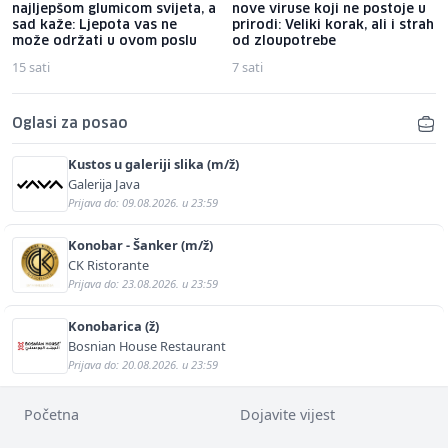
najljepšom glumicom svijeta, a
nove viruse koji ne postoje u
sad kaže: Ljepota vas ne
prirodi: Veliki korak, ali i strah
može održati u ovom poslu
od zloupotrebe
15 sati
7 sati
Oglasi za posao
Kustos u galeriji slika (m/ž)
Galerija Java
Prijava do: 09.08.2026. u 23:59
Konobar - Šanker (m/ž)
CK Ristorante
Prijava do: 23.08.2026. u 23:59
Konobarica (ž)
Bosnian House Restaurant
Prijava do: 20.08.2026. u 23:59
Početna
Dojavite vijest