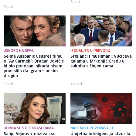
8 sati
9 sati
USKORO NA SFF-U
IZGUBLJEN U PREVODU
Selma Alispahić ususret filmu
Srbijanci i muslimani: Vučićeva
o "Ay Carmeli": Dragan Jovičić
galama u Mrkonjić Gradu u
bi bio ponosan; nikada nisam
sukobu s činjenicama
pomislila da igram s nekim
drugim
7 sati
16 sati
BORILA SE S PREDRASUDAMA
NAUČNICI UPOZORAVAJU
Sanju Vejnović nazivali su
Umjetna inteligencija stvorila