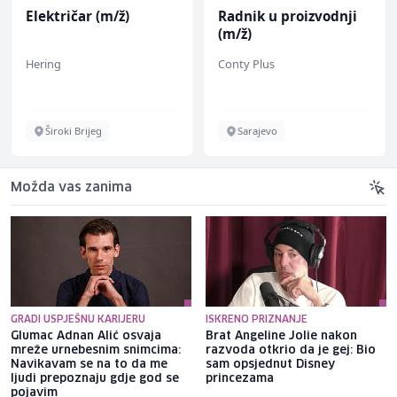
Električar (m/ž)
Radnik u proizvodnji
(m/ž)
Hering
Conty Plus
Široki Brijeg
Sarajevo
Možda vas zanima
GRADI USPJEŠNU KARIJERU
ISKRENO PRIZNANJE
Glumac Adnan Alić osvaja
Brat Angeline Jolie nakon
mreže urnebesnim snimcima:
razvoda otkrio da je gej: Bio
Navikavam se na to da me
sam opsjednut Disney
ljudi prepoznaju gdje god se
princezama
pojavim