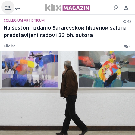
43
COLLEGIUM ARTISTICUM
Na šestom izdanju Sarajevskog likovnog salona
predstavljeni radovi 33 bh. autora
Klix.ba
8