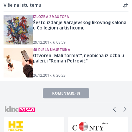
Više na istu temu
IZLOŽBA 29 AUTORA
Šesto izdanje Sarajevskog likovnog salona
u Collegium artisticumu
29.12.2017. u 08:59
48 DJELA UMJETNIKA
Otvoren "Mali format", neobična izložba u
galeriji "Roman Petrović"
26.12.2017. u 20:33
KOMENTARI (8)