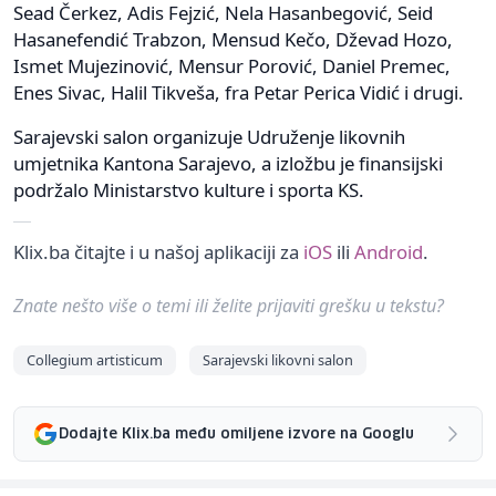
Sead Čerkez, Adis Fejzić, Nela Hasanbegović, Seid
Hasanefendić Trabzon, Mensud Kečo, Dževad Hozo,
Ismet Mujezinović, Mensur Porović, Daniel Premec,
Enes Sivac, Halil Tikveša, fra Petar Perica Vidić i drugi.
Sarajevski salon organizuje Udruženje likovnih
umjetnika Kantona Sarajevo, a izložbu je finansijski
podržalo Ministarstvo kulture i sporta KS.
Klix.ba čitajte i u našoj aplikaciji za
iOS
ili
Android
.
Znate nešto više o temi ili želite prijaviti grešku u tekstu?
Collegium artisticum
Sarajevski likovni salon
Dodajte Klix.ba među omiljene izvore na Googlu