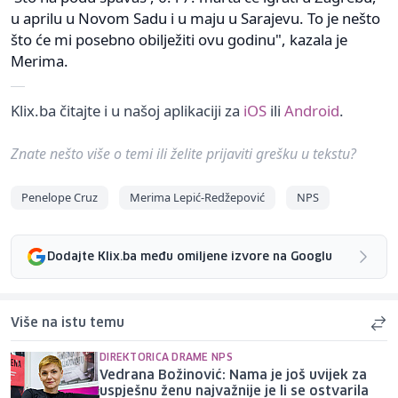
u aprilu u Novom Sadu i u maju u Sarajevu. To je nešto
što će mi posebno obilježiti ovu godinu", kazala je
Merima.
Klix.ba čitajte i u našoj aplikaciji za
iOS
ili
Android
.
Znate nešto više o temi ili želite prijaviti grešku u tekstu?
Penelope Cruz
Merima Lepić-Redžepović
NPS
Dodajte Klix.ba među omiljene izvore na Googlu
Više na istu temu
DIREKTORICA DRAME NPS
Vedrana Božinović: Nama je još uvijek za
uspješnu ženu najvažnije je li se ostvarila