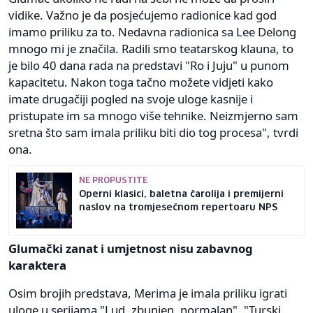
vidike. Važno je da posjećujemo radionice kad god
imamo priliku za to. Nedavna radionica sa Lee Delong
mnogo mi je značila. Radili smo teatarskog klauna, to
je bilo 40 dana rada na predstavi "Ro i Juju" u punom
kapacitetu. Nakon toga tačno možete vidjeti kako
imate drugačiji pogled na svoje uloge kasnije i
pristupate im sa mnogo više tehnike. Neizmjerno sam
sretna što sam imala priliku biti dio tog procesa", tvrdi
ona.
NE PROPUSTITE
Operni klasici, baletna čarolija i premijerni
naslov na tromjesečnom repertoaru NPS
Glumački zanat i umjetnost nisu zabavnog
karaktera
Osim brojih predstava, Merima je imala priliku igrati
uloge u serijama "Lud, zbunjen, normalan", "Turski