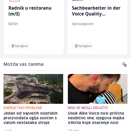
Sachbearbeiter in der
Komercijalni
Voice Quality
službenik (m/ž)
Management (m/w)
Servicepoint
Euro-Asfalt
Sarajevo
Više lokacija
Možda vas zanima
ENERGETSKI PROBLEMI
NISU SE MOGLI ODLUČITI
Jedan od najvećih svjetskih
Unuk Alke Vuice nosi prilično
proizvođača uglja suočen s
neobično ime, njegova majka
valom nestanaka struje
otkrila koje značenje nosi
1 sat
28 min