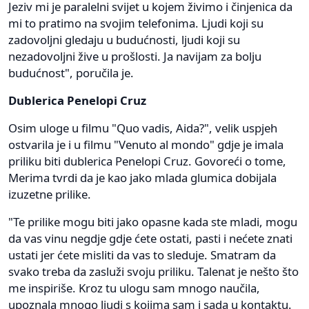
Jeziv mi je paralelni svijet u kojem živimo i činjenica da
mi to pratimo na svojim telefonima. Ljudi koji su
zadovoljni gledaju u budućnosti, ljudi koji su
nezadovoljni žive u prošlosti. Ja navijam za bolju
budućnost", poručila je.
Dublerica Penelopi Cruz
Osim uloge u filmu "Quo vadis, Aida?", velik uspjeh
ostvarila je i u filmu "Venuto al mondo" gdje je imala
priliku biti dublerica Penelopi Cruz. Govoreći o tome,
Merima tvrdi da je kao jako mlada glumica dobijala
izuzetne prilike.
"Te prilike mogu biti jako opasne kada ste mladi, mogu
da vas vinu negdje gdje ćete ostati, pasti i nećete znati
ustati jer ćete misliti da vas to sleduje. Smatram da
svako treba da zasluži svoju priliku. Talenat je nešto što
me inspiriše. Kroz tu ulogu sam mnogo naučila,
upoznala mnogo ljudi s kojima sam i sada u kontaktu.