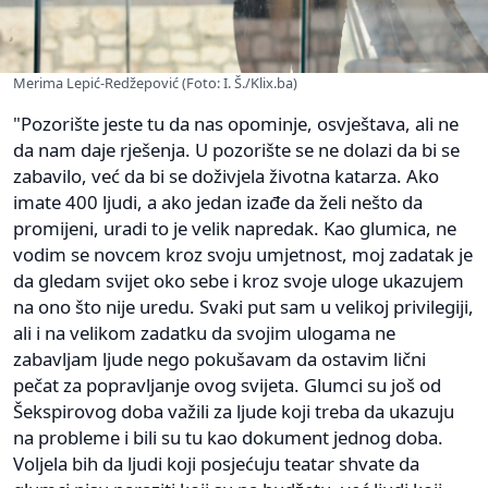
Merima Lepić-Redžepović (Foto: I. Š./Klix.ba)
"Pozorište jeste tu da nas opominje, osvještava, ali ne
da nam daje rješenja. U pozorište se ne dolazi da bi se
zabavilo, već da bi se doživjela životna katarza. Ako
imate 400 ljudi, a ako jedan izađe da želi nešto da
promijeni, uradi to je velik napredak. Kao glumica, ne
vodim se novcem kroz svoju umjetnost, moj zadatak je
da gledam svijet oko sebe i kroz svoje uloge ukazujem
na ono što nije uredu. Svaki put sam u velikoj privilegiji,
ali i na velikom zadatku da svojim ulogama ne
zabavljam ljude nego pokušavam da ostavim lični
pečat za popravljanje ovog svijeta. Glumci su još od
Šekspirovog doba važili za ljude koji treba da ukazuju
na probleme i bili su tu kao dokument jednog doba.
Voljela bih da ljudi koji posjećuju teatar shvate da