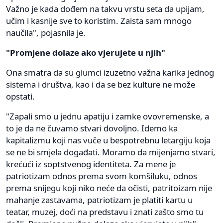
Važno je kada dođem na takvu vrstu seta da upijam,
učim i kasnije sve to koristim. Zaista sam mnogo
naučila", pojasnila je.
"Promjene dolaze ako vjerujete u njih"
Ona smatra da su glumci izuzetno važna karika jednog
sistema i društva, kao i da se bez kulture ne može
opstati.
"Zapali smo u jednu apatiju i zamke ovovremenske, a
to je da ne čuvamo stvari dovoljno. Idemo ka
kapitalizmu koji nas vuče u bespotrebnu letargiju koja
se ne bi smjela događati. Moramo da mijenjamo stvari,
krećući iz soptstvenog identiteta. Za mene je
patriotizam odnos prema svom komšiluku, odnos
prema snijegu koji niko neće da očisti, patritoizam nije
mahanje zastavama, patriotizam je platiti kartu u
teatar, muzej, doći na predstavu i znati zašto smo tu