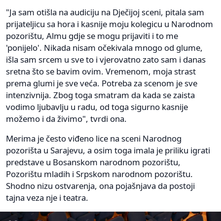
"Ja sam otišla na audiciju na Dječijoj sceni, pitala sam
prijateljicu sa hora i kasnije moju kolegicu u Narodnom
pozorištu, Almu gdje se mogu prijaviti i to me
'ponijelo'. Nikada nisam očekivala mnogo od glume,
išla sam srcem u sve to i vjerovatno zato sam i danas
sretna što se bavim ovim. Vremenom, moja strast
prema glumi je sve veća. Potreba za scenom je sve
intenzivnija. Zbog toga smatram da kada se zaista
vodimo ljubavlju u radu, od toga sigurno kasnije
možemo i da živimo", tvrdi ona.
Merima je često viđeno lice na sceni Narodnog
pozorišta u Sarajevu, a osim toga imala je priliku igrati
predstave u Bosanskom narodnom pozorištu,
Pozorištu mladih i Srpskom narodnom pozorištu.
Shodno nizu ostvarenja, ona pojašnjava da postoji
tajna veza nje i teatra.