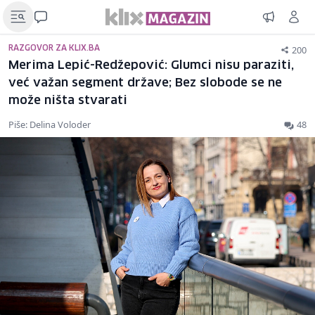
200
RAZGOVOR ZA KLIX.BA
Merima Lepić-Redžepović: Glumci nisu paraziti,
već važan segment države; Bez slobode se ne
može ništa stvarati
Piše: Delina Voloder
48