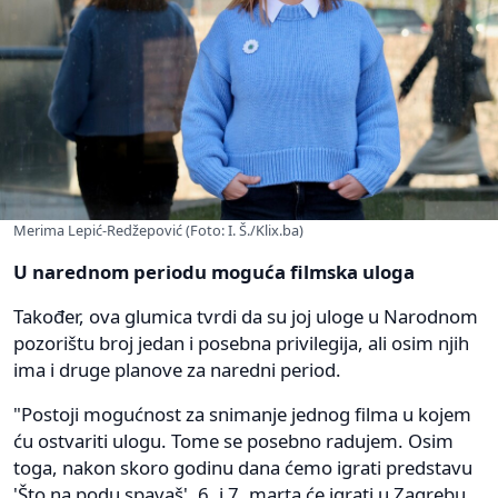
Merima Lepić-Redžepović (Foto: I. Š./Klix.ba)
U narednom periodu moguća filmska uloga
Također, ova glumica tvrdi da su joj uloge u Narodnom
pozorištu broj jedan i posebna privilegija, ali osim njih
ima i druge planove za naredni period.
"Postoji mogućnost za snimanje jednog filma u kojem
ću ostvariti ulogu. Tome se posebno radujem. Osim
toga, nakon skoro godinu dana ćemo igrati predstavu
'Što na podu spavaš', 6. i 7. marta će igrati u Zagrebu,