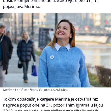
došli. Promjene nužno dolaze ako vjerujete u njih",
pojašnjava Merima.
Merima Lepić-Redžepović (Foto: I. Š./Klix.ba)
Tokom dosadašnje karijere Merima je ostvarila niz
nagrada poput one na 31. pozorišnim igrama u Jajcu
2012. godine kada je proglašena za najbolju mladu