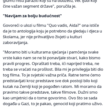
glumci nisu paraziti koji su na budžetu, već ljudi koji
čine važan segment države", poručila je.
"Navijam za bolju budućnost"
Govoreći o ulozi u filmu "Quo vadis, Aida?" ona ističe
da je to antologija koju je potrebno da gledaju i djeca u
školama, jer nije prihvatljivo živjeti u kulturi
zaboravljanja.
"Moramo biti u kulturama sjećanja i pamćenja svake
vrste kako nam se ne bi ponavljale stvari, kako bismo
pravili progres. Opraštati treba, ići naprijed treba, ne
treba se vraćati na prošlost. Bila mi je privilegija biti dio
tog filma. To je svjetski važna priča. Ratne teme ćemo
predstavljati kroz predstave sve dok postoji bilo koji
kutak na Zemlji koji je pogođen ratom. Mi moramo da
pravimo takve predstave, takve filmove. Dužni smo
kao umjetnici da o tome govorimo. Ovo što se sada
događa u Gazi, to je pakao, genocid koji pratimo uživo.