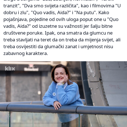
tranzit", "Dva smo svijeta različita", kao i filmovima "U
dobru i zlu", "Quo vadis, Aida?" i "Na putu". Kako
pojašnjava, pojedine od ovih uloga poput one u "Quo
vadis, Aida?" od izuzetne su važnosti jer šalju bitne
društvene poruke. Ipak, ona smatra da glumcu ne
treba stavljati na teret da on treba da mijenja svijet, ali
treba osvijestiti da glumački zanat i umjetnost nisu
zabavnog karaktera.