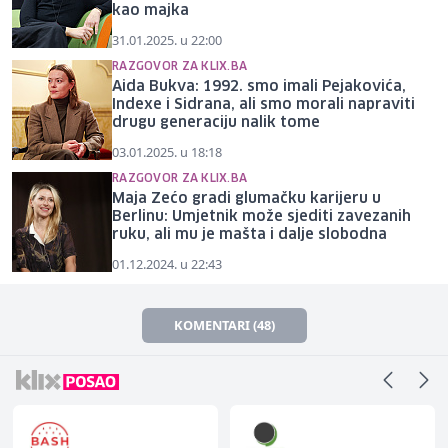
kao majka
31.01.2025. u 22:00
RAZGOVOR ZA KLIX.BA
Aida Bukva: 1992. smo imali Pejakovića,
Indexe i Sidrana, ali smo morali napraviti
drugu generaciju nalik tome
03.01.2025. u 18:18
RAZGOVOR ZA KLIX.BA
Maja Zećo gradi glumačku karijeru u
Berlinu: Umjetnik može sjediti zavezanih
ruku, ali mu je mašta i dalje slobodna
01.12.2024. u 22:43
KOMENTARI (48)