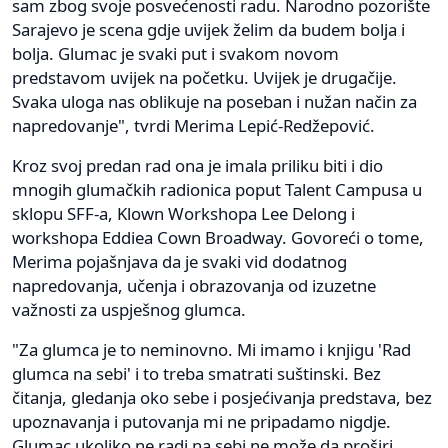
sam zbog svoje posvećenosti radu. Narodno pozorište
Sarajevo je scena gdje uvijek želim da budem bolja i
bolja. Glumac je svaki put i svakom novom
predstavom uvijek na početku. Uvijek je drugačije.
Svaka uloga nas oblikuje na poseban i nužan način za
napredovanje", tvrdi Merima Lepić-Redžepović.
Kroz svoj predan rad ona je imala priliku biti i dio
mnogih glumačkih radionica poput Talent Campusa u
sklopu SFF-a, Klown Workshopa Lee Delong i
workshopa Eddiea Cown Broadway. Govoreći o tome,
Merima pojašnjava da je svaki vid dodatnog
napredovanja, učenja i obrazovanja od izuzetne
važnosti za uspješnog glumca.
"Za glumca je to neminovno. Mi imamo i knjigu 'Rad
glumca na sebi' i to treba smatrati suštinski. Bez
čitanja, gledanja oko sebe i posjećivanja predstava, bez
upoznavanja i putovanja mi ne pripadamo nigdje.
Glumac ukoliko ne radi na sebi ne može da proširi