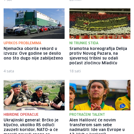
UPRKOS PROBLEMIMA
NI TRUNKE STIDA
Njemačka oborila rekord u
Sramotna koreografija Delija
izvozu: Ove godine se desilo
protiv Novog Pazara, na
ono što dugo nije zabilježeno
sjevernoj tribini su odali
počast zločincu Mladiću
4 sata
18 sati
HIBRIDNE OPERACIJE
PROTRAĆENI TALENT
Ukrajinski general: Brčko je
Alen Halilović će novim
ključno, ukoliko RS odluči
transferom sam sebe
zauzeti koridor, NATO-a će
nadmašiti: Ide van Evrope u