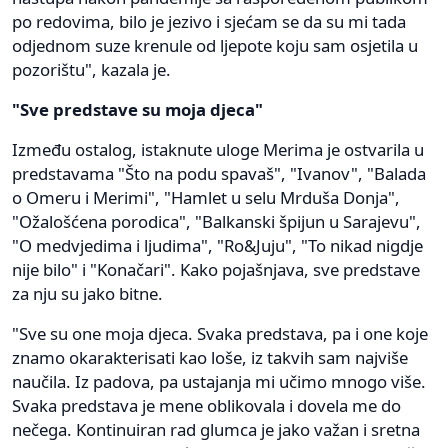
po redovima, bilo je jezivo i sjećam se da su mi tada
odjednom suze krenule od ljepote koju sam osjetila u
pozorištu", kazala je.
"Sve predstave su moja djeca"
Između ostalog, istaknute uloge Merima je ostvarila u
predstavama "Što na podu spavaš", "Ivanov", "Balada
o Omeru i Merimi", "Hamlet u selu Mrduša Donja",
"Ožalošćena porodica", "Balkanski špijun u Sarajevu",
"O medvjedima i ljudima", "Ro&Juju", "To nikad nigdje
nije bilo" i "Konačari". Kako pojašnjava, sve predstave
za nju su jako bitne.
"Sve su one moja djeca. Svaka predstava, pa i one koje
znamo okarakterisati kao loše, iz takvih sam najviše
naučila. Iz padova, pa ustajanja mi učimo mnogo više.
Svaka predstava je mene oblikovala i dovela me do
nečega. Kontinuiran rad glumca je jako važan i sretna