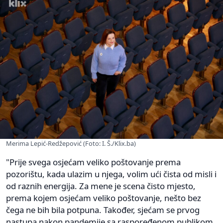
Merima Lepić-Redžepović (Foto: I. Š./Klix.ba)
"Prije svega osjećam veliko poštovanje prema
pozorištu, kada ulazim u njega, volim ući čista od misli i
od raznih energija. Za mene je scena čisto mjesto,
prema kojem osjećam veliko poštovanje, nešto bez
čega ne bih bila potpuna. Također, sjećam se prvog
nastupa nakon pandemije sa raspoređenom publikom