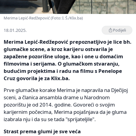
Merima Lepić-Redžepović (Foto: I. Š./Klix.ba)
18.01.2025.
Podijeli
Merima Lepić-Redžepović prepoznatljivo je lice bh.
glumačke scene, a kroz karijeru ostvarila je
zapažene pozorišne uloge, kao i one u domaćim
filmovima i serijama. O glumačkom stvaranju,
budućim projektima i radu na filmu s Penelope
Cruz govorila je za Klix.ba.
Prve glumačke korake Merima je napravila na Dječijoj
sceni, a članica ansambla drame u Narodnom
pozorištu je od 2014. godine. Govoreći o svojim
karijernim počecima, Merima pojašnjava da je gluma
izabrala nju i da su se tada "sprijateljile".
Strast prema glumi je sve veća