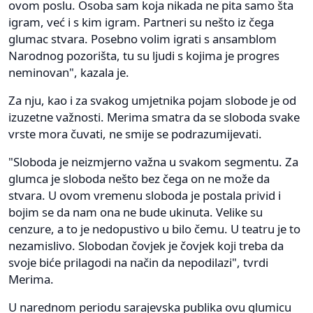
ovom poslu. Osoba sam koja nikada ne pita samo šta
igram, već i s kim igram. Partneri su nešto iz čega
glumac stvara. Posebno volim igrati s ansamblom
Narodnog pozorišta, tu su ljudi s kojima je progres
neminovan", kazala je.
Za nju, kao i za svakog umjetnika pojam slobode je od
izuzetne važnosti. Merima smatra da se sloboda svake
vrste mora čuvati, ne smije se podrazumijevati.
"Sloboda je neizmjerno važna u svakom segmentu. Za
glumca je sloboda nešto bez čega on ne može da
stvara. U ovom vremenu sloboda je postala privid i
bojim se da nam ona ne bude ukinuta. Velike su
cenzure, a to je nedopustivo u bilo čemu. U teatru je to
nezamislivo. Slobodan čovjek je čovjek koji treba da
svoje biće prilagodi na način da nepodilazi", tvrdi
Merima.
U narednom periodu sarajevska publika ovu glumicu