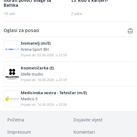
morati povući snage sa
13. klub u karijeri?
Baltika
18 sati
2 sata
Oglasi za posao
Snimatelj (m/ž)
Arena Sport BH
Prijava do: 03.09.2026. u 23:59
Kozmetičarka (ž)
Idelle studio
Prijava do: 16.08.2026. u 23:59
Medicinska sestra - Tehničar (m/ž)
Medico-S
Prijava do: 16.08.2026. u 23:59
Početna
Dojavite vijest
Impressum
Komentari