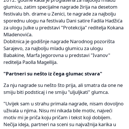
glumicu, zatim specijalne nagrade žirija na desetom
festivalu bh. drame u Zenici, te nagrade za najbolju
sporednu ulogu na festivalu Dani satire Fadila Hadžića
za ulogu Julke u predstavi "Protekcija" reditelja Kokana
Mladenovića.
Dobitnica je godišnje nagrade Narodnog pozorišta
Sarajevo, za najbolju mladu glumicu za ulogu
Babakine, Marfa Jegorovna u predstavi "Ivanov"
reditelja Paolla Magellija.
"Partneri su nešto iz čega glumac stvara"
Za nju nagrade su nešto što prija, ali smatra da one ne
smiju biti podsticaj i ne smiju "uljuljkati" glumca.
"Uvijek sam u strahu primala nagrade, nisam dovoljno
uživala u njima. Nisu mi nikada bile motiv, najveći
motiv mi je priča koju pričam i tekst koji dobijem.
Nečija ideja, partneri na sceni su najvažnija karika u