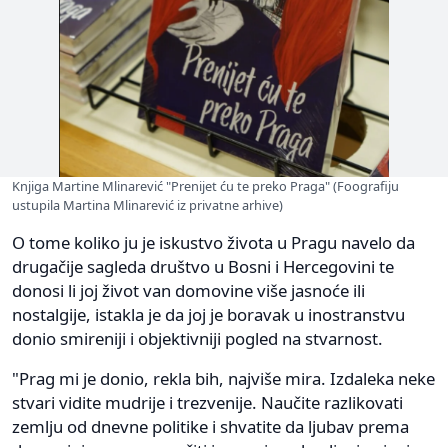
Knjiga Martine Mlinarević "Prenijet ću te preko Praga" (Foografiju
ustupila Martina Mlinarević iz privatne arhive)
O tome koliko ju je iskustvo života u Pragu navelo da
drugačije sagleda društvo u Bosni i Hercegovini te
donosi li joj život van domovine više jasnoće ili
nostalgije, istakla je da joj je boravak u inostranstvu
donio smireniji i objektivniji pogled na stvarnost.
"Prag mi je donio, rekla bih, najviše mira. Izdaleka neke
stvari vidite mudrije i trezvenije. Naučite razlikovati
zemlju od dnevne politike i shvatite da ljubav prema