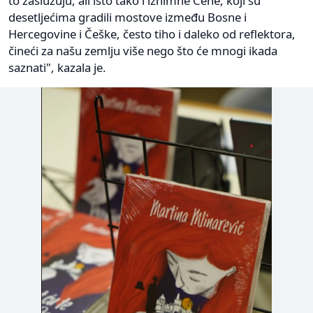
to zaslužuju, ali isto tako i iznimne Čehe, koji su
desetljećima gradili mostove između Bosne i
Hercegovine i Češke, često tiho i daleko od reflektora,
čineći za našu zemlju više nego što će mnogi ikada
saznati", kazala je.