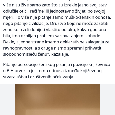
više nisu žive samo zato što su izrekle jasno svoj stav,
odlučile otići, reći 'ne' ili jednostavno živjeti po svojoj
mjeri. To više nije pitanje samo muško-ženskih odnosa,
nego pitanje civilizacije. Društvo koje ne može zaštititi
ženu koja želi donijeti vlastitu odluku, kakva god ona
bila, ima ozbiljan problem sa shvatanjem slobode.
Dakle, s jedne strane imamo deklarativna zalaganja za
ravnopravnost, a s druge nismo spremni prihvatiti
slobodnomisleću ženu", kazala je.
Pitanje percepcije ženskog pisanja i pozicije književnica
u BiH otvorilo je i temu odnosa između književnog
stvaralaštva i društvenih očekivanja.