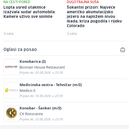
NA CESTI PORED
DUGOTRAJNA SUŠA
Lopta usred utakmice
Šokantni prizori: Najveće
izazvala sudar automobila:
američko akumulacijsko
Kamere uživo sve snimile
jezero na najnižem nivou
ikada, kriza pogodila i rijeku
Colorado
3 sata
3 sata
Oglasi za posao
Konobarica (ž)
Bosnian House Restaurant
Prijava do: 20.08.2026. u 23:59
Medicinska sestra - Tehničar (m/ž)
Medico-S
Prijava do: 16.08.2026. u 23:59
Konobar - Šanker (m/ž)
CK Ristorante
Prijava do: 23.08.2026. u 23:59