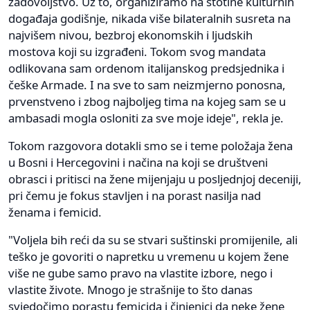
zadovoljstvo. Uz to, organiziramo na stotine kulturnih
događaja godišnje, nikada više bilateralnih susreta na
najvišem nivou, bezbroj ekonomskih i ljudskih
mostova koji su izgrađeni. Tokom svog mandata
odlikovana sam ordenom italijanskog predsjednika i
češke Armade. I na sve to sam neizmjerno ponosna,
prvenstveno i zbog najboljeg tima na kojeg sam se u
ambasadi mogla osloniti za sve moje ideje", rekla je.
Tokom razgovora dotakli smo se i teme položaja žena
u Bosni i Hercegovini i načina na koji se društveni
obrasci i pritisci na žene mijenjaju u posljednjoj deceniji,
pri čemu je fokus stavljen i na porast nasilja nad
ženama i femicid.
"Voljela bih reći da su se stvari suštinski promijenile, ali
teško je govoriti o napretku u vremenu u kojem žene
više ne gube samo pravo na vlastite izbore, nego i
vlastite živote. Mnogo je strašnije to što danas
svjedočimo porastu femicida i činjenici da neke žene