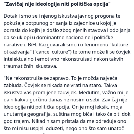
"Zavičaj nije ideologija niti politička opcija"
Dotakli smo se i njenog iskustva javnog progona te
pokušaja potpunog brisanja iz zajednice u kojoj je
odrasla do kojih je došlo zbog njenih stavova i odbijanja
da se uklopi u dominantne nacionalne i političke
narative u BiH. Razgovarali smo i o fenomenu "kulture
otkazivanja" ("cancel culture") te tome može li se čovjek
intelektualno i emotivno rekonstruisati nakon takvih
traumatičnih iskustava.
"Ne rekonstruiše se zapravo. To je možda najveća
zabluda. Čovjek se nikada ne vrati na staro. Takva
iskustva vas promijene zauvijek. Međutim, važno mi je
da nikakvu gorčinu danas ne nosim u sebi. Zavičaj nije
ideologija niti politička opcija. On je moj leksik, moja
unutarnja geografija, suština mog bića i tako će biti dok
god trajem. Nikad nisam pristala da me određuje ono
što mi nisu uspjeli oduzeti, nego ono što sam unatoč