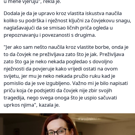
u mene vjeruju", rekla je.
Dodala je da je upravo kroz vlastita iskustva naučila
koliko su podrška i nježnost ključni za čovjekovu snagu,
naglašavajući da se smisao ličnih priča ogleda u
prepoznavanju i povezanosti s drugima.
"Jer ako sam nešto naučila kroz vlastite borbe, onda je
to da čovjek ne preživljava zato što je jak. Preživljava
zato što ga je neko nekada pogledao s dovoljno
nježnosti da povjeruje kako vrijedi ostati na ovom
svijetu, jer mu je neko nekada pružio ruku kad je
pomislio da je sve izgubljeno. Važno mi je bilo napisati
priču koja će podsjetiti da čovjek nije zbir svojih
tragedija, nego svega onoga što je uspio sačuvati
uprkos njima", kazala je.