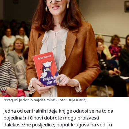
"Prag mi je donio najviše mira" (Foto: Duje Klarić)
Jedna od centralnih ideja knjige odnosi se na to da
pojedinačni činovi dobrote mogu proizvesti
dalekosežne posljedice, poput krugova na vodi, u