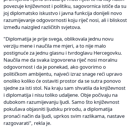
povezuje književnost i politiku, sagovornica ističe da su
joj diplomatsko iskustvo i javna funkcija donijeli novo
razumijevanje odgovornosti koju riječ nosi, ali i bliskost
između naizgled različitih svjetova.
"Diplomatija je prije svega, oblikovala jednu novu
verziju mene i naučila me mjeri, a to nije malo
postignuće za jednu glasnu i tvrdoglavu Hercegovku.
Naučila me da svaka izgovorena riječ nosi moralnu
odgovornost i da je ponekad, ako govorimo o
političkom ambijentu, najveći izraz snage reći upravo
onoliko koliko će ostaviti prostor da se sutra ponovo
sjedne za isti stol. Na kraju sam shvatila da književnost
i diplomatija i nisu toliko udaljene. Obje počivaju na
dubokom razumijevanju ljudi. Samo što književnost
pokušava objasniti ljudsku prirodu, a diplomatija
pronaći način da ljudi, uprkos svim razlikama, nastave
razgovarati", rekla je.