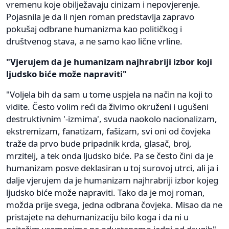
vremenu koje obilježavaju cinizam i nepovjerenje.
Pojasnila je da li njen roman predstavlja zapravo
pokušaj odbrane humanizma kao političkog i
društvenog stava, a ne samo kao lične vrline.
"Vjerujem da je humanizam najhrabriji izbor koji
ljudsko biće može napraviti"
"Voljela bih da sam u tome uspjela na način na koji to
vidite. Često volim reći da živimo okruženi i ugušeni
destruktivnim '-izmima', svuda naokolo nacionalizam,
ekstremizam, fanatizam, fašizam, svi oni od čovjeka
traže da prvo bude pripadnik krda, glasač, broj,
mrzitelj, a tek onda ljudsko biće. Pa se često čini da je
humanizam posve deklasiran u toj surovoj utrci, ali ja i
dalje vjerujem da je humanizam najhrabriji izbor kojeg
ljudsko biće može napraviti. Tako da je moj roman,
možda prije svega, jedna odbrana čovjeka. Misao da ne
pristajete na dehumanizaciju bilo koga i da ni u