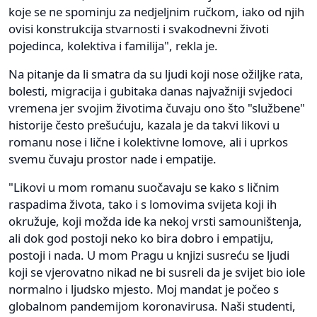
koje se ne spominju za nedjeljnim ručkom, iako od njih
ovisi konstrukcija stvarnosti i svakodnevni životi
pojedinca, kolektiva i familija", rekla je.
Na pitanje da li smatra da su ljudi koji nose ožiljke rata,
bolesti, migracija i gubitaka danas najvažniji svjedoci
vremena jer svojim životima čuvaju ono što "službene"
historije često prešućuju, kazala je da takvi likovi u
romanu nose i lične i kolektivne lomove, ali i uprkos
svemu čuvaju prostor nade i empatije.
"Likovi u mom romanu suočavaju se kako s ličnim
raspadima života, tako i s lomovima svijeta koji ih
okružuje, koji možda ide ka nekoj vrsti samouništenja,
ali dok god postoji neko ko bira dobro i empatiju,
postoji i nada. U mom Pragu u knjizi susreću se ljudi
koji se vjerovatno nikad ne bi susreli da je svijet bio iole
normalno i ljudsko mjesto. Moj mandat je počeo s
globalnom pandemijom koronavirusa. Naši studenti,