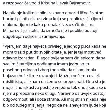
a razgovor će voditi Kristina Ljevak Bajramović.
Na pitanje koliko je bilo izazovno otvoriti lične životne
borbe i pisati o iskustvima koja se prepliću s fikcijom i
diplomatijom te kako pronalazi vezu s čitateljima,
Mlinarević je istakla da između nje i publike postoji
dugotrajan odnos razumijevanja.
"Vjerujem da je najveća privilegija jednog pisca kada ne
mora tražiti put do svojih čitatelja, jer je taj most već
odavno izgrađen. Blagoslovljena sam činjenicom da sa
svojim čitateljima godinama imam jednu vrstu
posebnog odnosa i zbog toga nikada nisam imala
bojazan hoće li me razumjeti. Možda nećemo uvijek
misliti isto, ali znam da ćemo se prepoznati. Ono što je
moje lično iskustvo postaje vrijedno tek onda kada se u
njemu prepozna neko drugi. Naravno da uvijek postoji
odgovornost, ali i doza straha. Ali moj strah nikada nije
bio od tuđeg mišljenja, nego da ne iznevjerim ljude koji