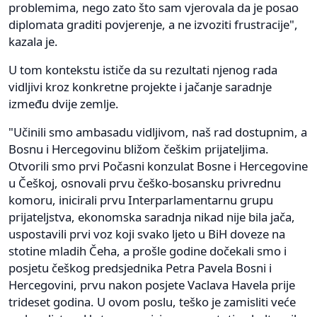
problemima, nego zato što sam vjerovala da je posao
diplomata graditi povjerenje, a ne izvoziti frustracije",
kazala je.
U tom kontekstu ističe da su rezultati njenog rada
vidljivi kroz konkretne projekte i jačanje saradnje
između dvije zemlje.
"Učinili smo ambasadu vidljivom, naš rad dostupnim, a
Bosnu i Hercegovinu bližom češkim prijateljima.
Otvorili smo prvi Počasni konzulat Bosne i Hercegovine
u Češkoj, osnovali prvu češko-bosansku privrednu
komoru, inicirali prvu Interparlamentarnu grupu
prijateljstva, ekonomska saradnja nikad nije bila jača,
uspostavili prvi voz koji svako ljeto u BiH doveze na
stotine mladih Čeha, a prošle godine dočekali smo i
posjetu češkog predsjednika Petra Pavela Bosni i
Hercegovini, prvu nakon posjete Vaclava Havela prije
trideset godina. U ovom poslu, teško je zamisliti veće