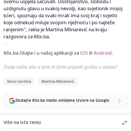
svemu uspjela sačuvati. Dostojanstvo, slobodu i
uzdignutu glavu u svakoj nevolji, kao svjetionik mojoj
kćeri, spoznaju da svaki mrak ima svoj kraj i svjetlo
koje odnekud miluje svojom nježnoću i po najteže
ranjenim", rekla je Martina Mlinarević na kraju
razgovora za Klix.ba.
Klix.ba čitajte i u našoj aplikaciji za
iOS
ili
Android
.
Znate nešto više o temi ili želite prijaviti grešku u tekstu?
Slovo Gorčina
Martina Mlinarević
Dodajte Klix.ba među omiljene izvore na Googlu
Više na istu temu