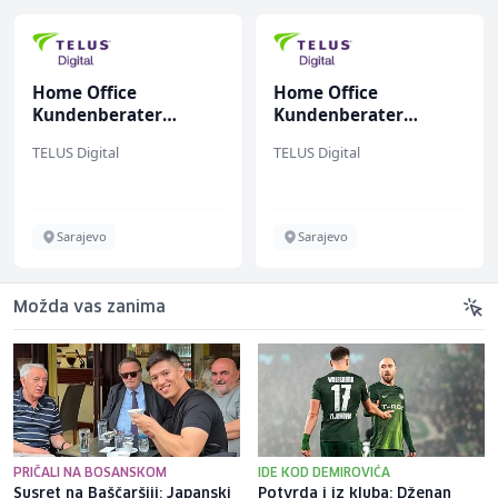
Home Office
Junior Marketing &
Kundenberater
Recruiting Specialist
(m/w/d) für Vattenfall
(m/ž)
TELUS Digital
Mars Connect
Sarajevo
Sarajevo
Možda vas zanima
PRIČALI NA BOSANSKOM
IDE KOD DEMIROVIĆA
Susret na Baščaršiji: Japanski
Potvrda i iz kluba: Dženan