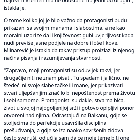
najtežim vremenima ne odustanemo jedni od drugih",
istakla je.
O tome koliko joj je bilo važno da protagonisti budu
prikazani sa svojim manama i slabostima, a ne kao
moralni uzori te da li književnost gubi uvjerljivost kada
nudi previše jasne podjele na dobre i loše likove,
Mlinarević je istakla da takav pristup proizlazi iz njenog
načina pisanja i razumijevanja stvarnosti.
"Zapravo, moji protagonisti su oduvijek takvi, jer
drugačije niti ne znam pisati. Tu spadam i ja lično, ne
štedeći ni svoje slabe tačke ili mane, jer prikazivati
stvari uljepšanijim značilo bi nepoštenost prema životu
i sebi samome. Protagonisti su dakle, stvarna bića,
život u svojoj najogoljenijoj srži i gotovo opipljivi ponori
otvoreni nad njima. Odrastajući na Balkanu, gdje se
stoljećima do perfekcije usavršila disciplina
prešućivanja, a gdje se iza naoko savršenih zidova
često sve ruši, odlučila sam da će moje teme biti one