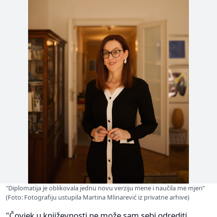
"Diplomatija je oblikovala jednu novu verziju mene i naučila me mjeri"
(Foto: Fotografiju ustupila Martina Mlinarević iz privatne arhive)
"Čovjek u književnosti ne može sam sebi odrediti