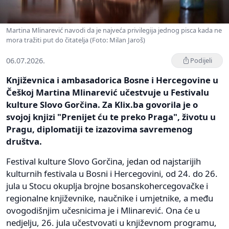
Martina Mlinarević navodi da je najveća privilegija jednog pisca kada ne
mora tražiti put do čitatelja (Foto: Milan Jaroš)
06.07.2026.
Podijeli
Književnica i ambasadorica Bosne i Hercegovine u
Češkoj Martina Mlinarević učestvuje u Festivalu
kulture Slovo Gorčina. Za Klix.ba govorila je o
svojoj knjizi "Prenijet ću te preko Praga", životu u
Pragu, diplomatiji te izazovima savremenog
društva.
Festival kulture Slovo Gorčina, jedan od najstarijih
kulturnih festivala u Bosni i Hercegovini, od 24. do 26.
jula u Stocu okuplja brojne bosanskohercegovačke i
regionalne književnike, naučnike i umjetnike, a među
ovogodišnjim učesnicima je i Mlinarević. Ona će u
nedjelju, 26. jula učestvovati u književnom programu,