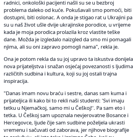
radnici, onkološki pacijenti našli su se u bezbroj
problema daleko od kuće. Pokušavali smo pomoći, biti
dostupni, biti oslonac. A onda je stigao rat u Ukrajini pa
su u naš život ušle dvije ukrajinske porodice, u vrijeme
kada je moja porodica prolazila kroz vlastite teške
dane. Možda je izgledalo naizgled da smo mi pomagali
njima, ali su oni zapravo pomogli nama", rekla je.
Ona je potom rekla da su joj upravo ta iskustva donijela
nova prijateljstva i snažan osjećaj povezanosti s ljudima
različitih sudbina i kultura, koji su joj ostali trajna
inspiracija.
"Danas imam novu braću i sestre, danas sam kuma i
prijateljica ili kako bi to rekli naši studenti: 'Svi imaju
tetku u Njemačkoj, samo mi u Češkoj!'. Pa sam eto i
tetka. U Češkoj sam upoznala nevjerovatne Bosance i
Hercegovce, ljude čije sam sudbine poželjela ukrasti
vremenu i sačuvati od zaborava, jer njihove biografije