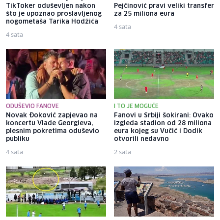
TikToker oduševljen nakon
Pejčinović pravi veliki transfer
što je upoznao proslavljenog
za 25 miliona eura
nogometaša Tarika Hodžića
4 sata
4 sata
ODUŠEVIO FANOVE
I TO JE MOGUĆE
Novak Đoković zapjevao na
Fanovi u Srbiji šokirani: Ovako
koncertu Vlade Georgieva,
izgleda stadion od 28 miliona
plesnim pokretima oduševio
eura kojeg su Vučić i Dodik
publiku
otvorili nedavno
4 sata
2 sata