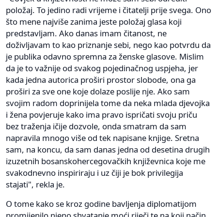
položaj. To jedino radi vrijeme i čitatelji prije svega. Ono
što mene najviše zanima jeste položaj glasa koji
predstavljam. Ako danas imam čitanost, ne
doživljavam to kao priznanje sebi, nego kao potvrdu da
je publika odavno spremna za ženske glasove. Mislim
da je to važnije od svakog pojedinačnog uspjeha, jer
kada jedna autorica proširi prostor slobode, ona ga
proširi za sve one koje dolaze poslije nje. Ako sam
svojim radom doprinijela tome da neka mlada djevojka
i žena povjeruje kako ima pravo ispričati svoju priču
bez traženja ičije dozvole, onda smatram da sam
napravila mnogo više od tek napisane knjige. Sretna
sam, na koncu, da sam danas jedna od desetina drugih
izuzetnih bosanskohercegovačkih književnica koje me
svakodnevno inspiriraju i uz čiji je bok privilegija
stajati", rekla je.
O tome kako se kroz godine bavljenja diplomatijom
promijenilo njeno shvatanje moći riječi te na koji način