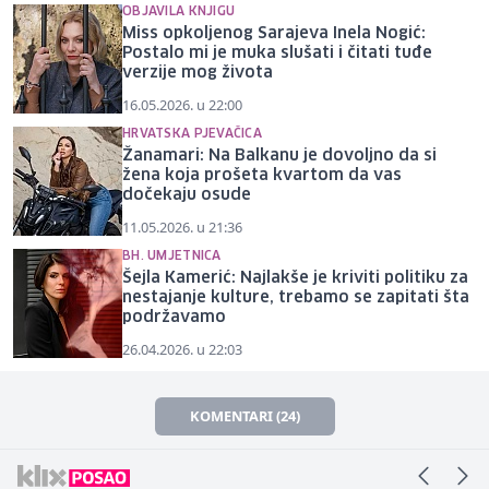
OBJAVILA KNJIGU
Miss opkoljenog Sarajeva Inela Nogić:
Postalo mi je muka slušati i čitati tuđe
verzije mog života
16.05.2026. u 22:00
HRVATSKA PJEVAČICA
Žanamari: Na Balkanu je dovoljno da si
žena koja prošeta kvartom da vas
dočekaju osude
11.05.2026. u 21:36
BH. UMJETNICA
Šejla Kamerić: Najlakše je kriviti politiku za
nestajanje kulture, trebamo se zapitati šta
podržavamo
26.04.2026. u 22:03
KOMENTARI (24)