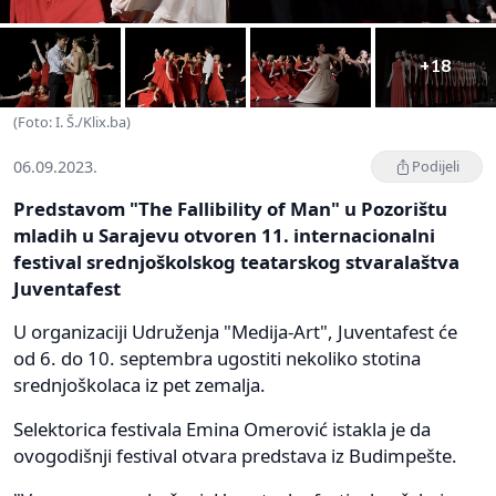
+18
(Foto: I. Š./Klix.ba)
06.09.2023.
Podijeli
Predstavom "The Fallibility of Man" u Pozorištu
mladih u Sarajevu otvoren 11. internacionalni
festival srednjoškolskog teatarskog stvaralaštva
Juventafest
U organizaciji Udruženja "Medija-Art", Juventafest će
od 6. do 10. septembra ugostiti nekoliko stotina
srednjoškolaca iz pet zemalja.
Selektorica festivala Emina Omerović istakla je da
ovogodišnji festival otvara predstava iz Budimpešte.