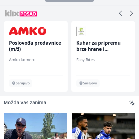
Poslovođa prodavnice
Kuhar za pripremu
(m/ž)
brze hrane i
jednostavnih jela (m/
Amko komerc
Easy Bites
ž)
Sarajevo
Sarajevo
Možda vas zanima