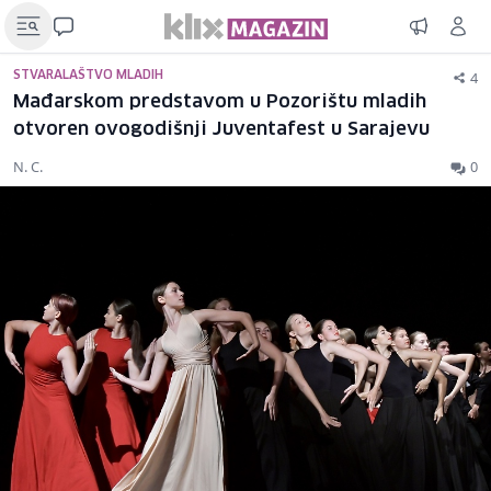
4
STVARALAŠTVO MLADIH
Mađarskom predstavom u Pozorištu mladih
otvoren ovogodišnji Juventafest u Sarajevu
N. C.
0