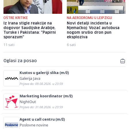
OŠTRE KRITIKE
NA AERODROMU U LEIPZIGU
Iz Irana stigle reakcije na
Novi detalji incidenta u
dogovor Saudijske Arabije,
Njemačkoj: Vozač autobusa
Turske i Pakistana: "Papirni
nogom srušio dron pun
sporazum"
eksploziva
11 sati
6 sati
Oglasi za posao
Kustos u galeriji slika (m/ž)
Galerija Java
Prijava do: 09.08.2026. u 23:59
Marketing koordinator (m/ž)
NightOut
Prijava do: 31.08.2026. u 23:59
Agent u call centru (m/ž)
Poslovne novine