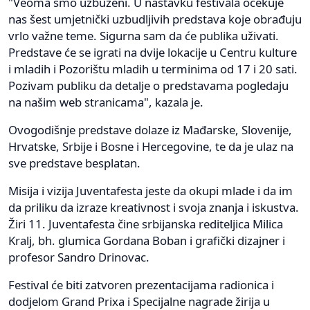
"Veoma smo uzbuženi. U nastavku festivala očekuje
nas šest umjetnički uzbudljivih predstava koje obrađuju
vrlo važne teme. Sigurna sam da će publika uživati.
Predstave će se igrati na dvije lokacije u Centru kulture
i mladih i Pozorištu mladih u terminima od 17 i 20 sati.
Pozivam publiku da detalje o predstavama pogledaju
na našim web stranicama", kazala je.
Ovogodišnje predstave dolaze iz Mađarske, Slovenije,
Hrvatske, Srbije i Bosne i Hercegovine, te da je ulaz na
sve predstave besplatan.
Misija i vizija Juventafesta jeste da okupi mlade i da im
da priliku da izraze kreativnost i svoja znanja i iskustva.
Žiri 11. Juventafesta čine srbijanska rediteljica Milica
Kralj, bh. glumica Gordana Boban i grafički dizajner i
profesor Sandro Drinovac.
Festival će biti zatvoren prezentacijama radionica i
dodjelom Grand Prixa i Specijalne nagrade žirija u