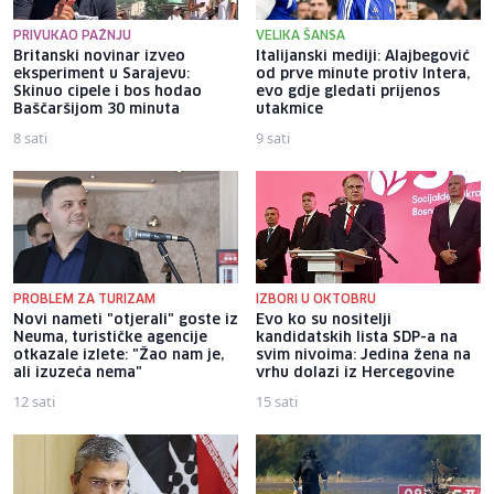
PRIVUKAO PAŽNJU
VELIKA ŠANSA
Britanski novinar izveo
Italijanski mediji: Alajbegović
eksperiment u Sarajevu:
od prve minute protiv Intera,
Skinuo cipele i bos hodao
evo gdje gledati prijenos
Baščaršijom 30 minuta
utakmice
8 sati
9 sati
PROBLEM ZA TURIZAM
IZBORI U OKTOBRU
Novi nameti "otjerali" goste iz
Evo ko su nositelji
Neuma, turističke agencije
kandidatskih lista SDP-a na
otkazale izlete: "Žao nam je,
svim nivoima: Jedina žena na
ali izuzeća nema"
vrhu dolazi iz Hercegovine
12 sati
15 sati