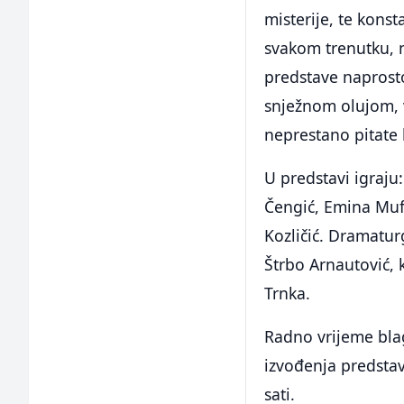
misterije, te konst
svakom trenutku, 
predstave naprosto
snježnom olujom, 
neprestano pitate 
U predstavi igraju
Čengić, Emina Muft
Kozličić. Dramatur
Štrbo Arnautović, 
Trnka.
Radno vrijeme bla
izvođenja predstav
sati.