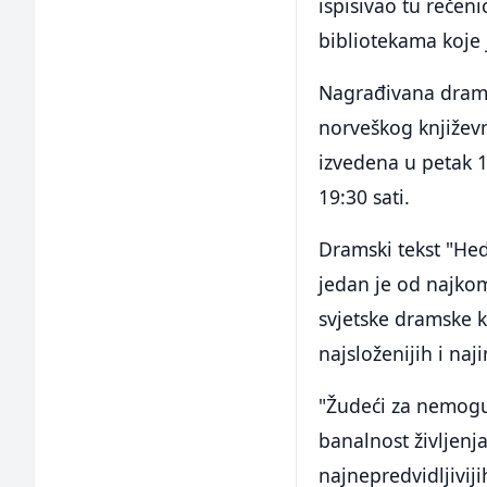
ispisivao tu rečeni
bibliotekama koje 
Nagrađivana drams
norveškog književn
izvedena u petak 
19:30 sati.
Dramski tekst "He
jedan je od najkomp
svjetske dramske kn
najsloženijih i naji
"Žudeći za nemoguć
banalnost življen
najnepredvidljiviji