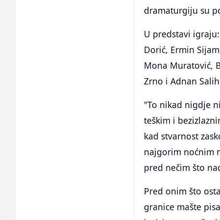
dramaturgiju su po
U predstavi igraju
Dorić, Ermin Sijam
Mona Muratović, Be
Zrno i Adnan Salih
"To nikad nigdje n
teškim i bezizlazn
kad stvarnost zask
najgorim noćnim m
pred nečim što nad
Pred onim što osta
granice mašte pisa