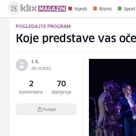
Vijesti
Biznis
Sport
POGLEDAJTE PROGRAM
Koje predstave vas oč
I. S.
09.10.2023.
2
70
komentara
dijeljenja
Podijeli