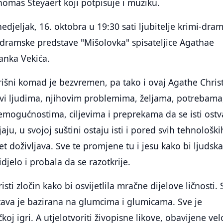
homas Steyaert koji potpisuje i muziku.
edjeljak, 16. oktobra u 19:30 sati ljubitelje krimi-dra
 dramske predstave "Mišolovka" spisateljice Agathae
ranka Vekića.
išni komad je bezvremen, pa tako i ovaj Agathe Christ
avi ljudima, njihovim problemima, željama, potrebama
mogućnostima, ciljevima i preprekama da se isti ostv
jaju, u svojoj suštini ostaju isti i pored svih tehnološki
et doživljava. Sve te promjene tu i jesu kako bi ljudsk
idjelo i probala da se razotkrije.
isti zločin kako bi osvijetlila mračne dijelove ličnosti. 
stava je bazirana na glumcima i glumicama. Sve je
j igri. A utjelotvoriti živopisne likove, obavijene ve