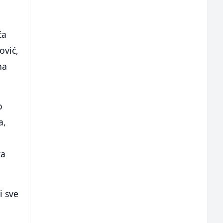
ća
ović,
na
o
a,
ka
i sve