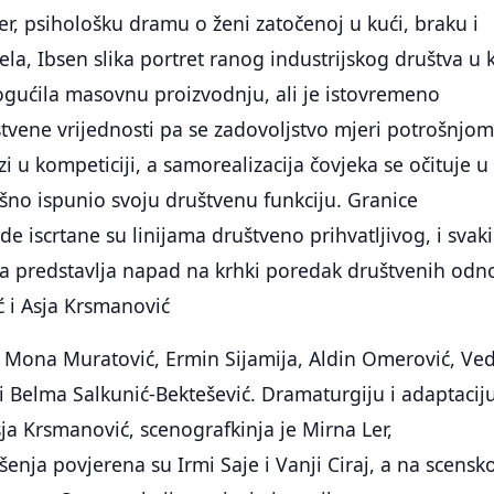
r, psihološku dramu o ženi zatočenoj u kući, braku i
ljela, Ibsen slika portret ranog industrijskog društva u
ogućila masovnu proizvodnju, ali je istovremeno
tvene vrijednosti pa se zadovoljstvo mjeri potrošnjom
i u kompeticiji, a samorealizacija čovjeka se očituje u
ešno ispunio svoju društvenu funkciju. Granice
e iscrtane su linijama društveno prihvatljivog, i svaki
a predstavlja napad na krhki poredak društvenih odn
 i Asja Krsmanović
: Mona Muratović, Ermin Sijamija, Aldin Omerović, Ve
ć i Belma Salkunić-Bektešević. Dramaturgiju i adaptacij
sja Krsmanović, scenografkinja je Mirna Ler,
šenja povjerena su Irmi Saje i Vanji Ciraj, a na scens