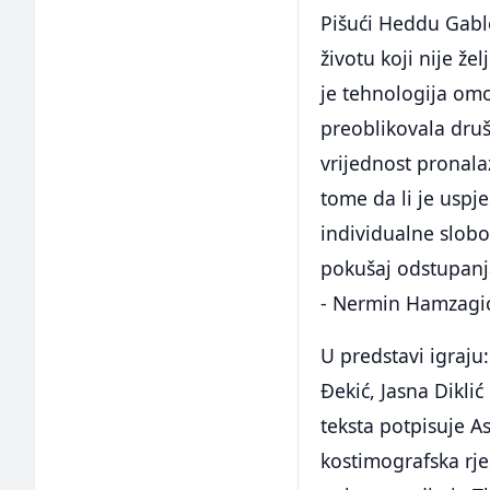
Pišući Heddu Gable
životu koji nije že
je tehnologija om
preoblikovala druš
vrijednost pronalaz
tome da li je uspj
individualne slobod
pokušaj odstupanj
- Nermin Hamzagić
U predstavi igraju
Đekić, Jasna Dikli
teksta potpisuje A
kostimografska rje