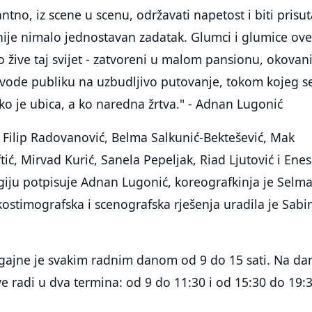
antno, iz scene u scenu, održavati napetost i biti prisu
nije nimalo jednostavan zadatak. Glumci i glumice ov
 žive taj svijet - zatvoreni u malom pansionu, okovan
vode publiku na uzbudljivo putovanje, tokom kojeg s
ko je ubica, a ko naredna žrtva." - Adnan Lugonić
: Filip Radovanović, Belma Salkunić-Bektešević, Mak
ić, Mirvad Kurić, Sanela Pepeljak, Riad Ljutović i Enes
giju potpisuje Adnan Lugonić, koreografkinja je Selm
kostimografska i scenografska rješenja uradila je Sabi
gajne je svakim radnim danom od 9 do 15 sati. Na da
e radi u dva termina: od 9 do 11:30 i od 15:30 do 19: