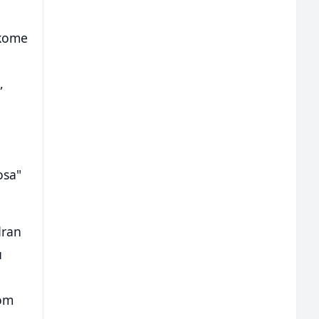
 kome
,
osa"
dran
u
kom