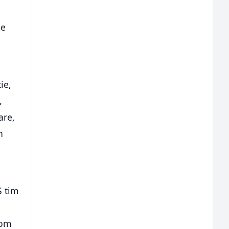
me
ie,
,
are,
h
a
S tim
lom