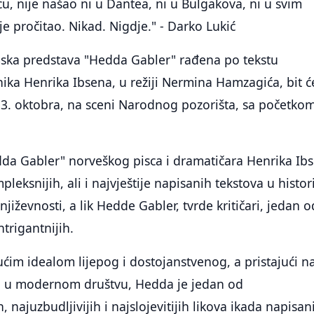
cu, nije našao ni u Dantea, ni u Bulgakova, ni u svim
je pročitao. Nikad. Nigdje." - Darko Lukić
ka predstava "Hedda Gabler" rađena po tekstu
ika Henrika Ibsena, u režiji Nermina Hamzagića, bit ć
13. oktobra, na sceni Narodnog pozorišta, sa početko
dda Gabler" norveškog pisca i dramatičara Henrika Ib
leksnijih, ali i najvještije napisanih tekstova u histori
jiževnosti, a lik Hedde Gabler, tvrde kritičari, jedan o
ntrigantnijih.
im idealom lijepog i dostojanstvenog, a pristajući n
ja u modernom društvu, Hedda je jedan od
h, najuzbudljivijih i najslojevitijih likova ikada napisan