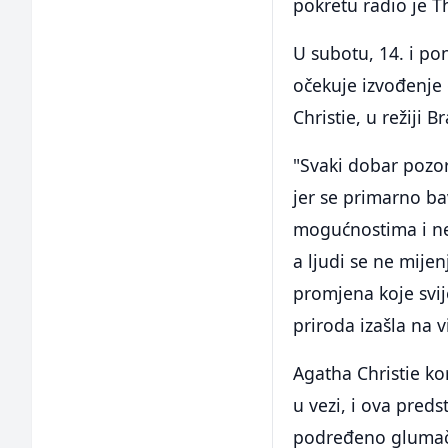
pokretu radio je T
U subotu, 14. i pon
očekuje izvođenje
Christie, u režiji B
"Svaki dobar pozor
jer se primarno b
mogućnostima i ne
a ljudi se ne mijen
promjena koje svij
priroda izašla na v
Agatha Christie kor
u vezi, i ova pred
podređeno glumačko