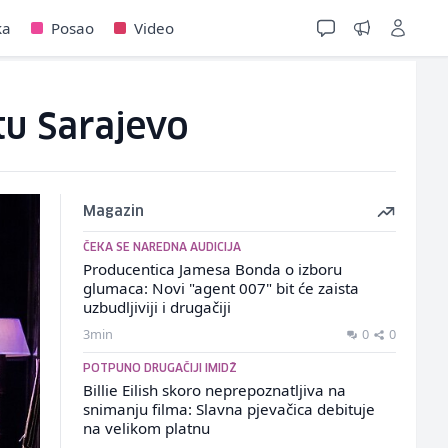
ka
Posao
Video
tu Sarajevo
Magazin
ČEKA SE NAREDNA AUDICIJA
Producentica Jamesa Bonda o izboru
glumaca: Novi "agent 007" bit će zaista
uzbudljiviji i drugačiji
3min
0
0
POTPUNO DRUGAČIJI IMIDŽ
Billie Eilish skoro neprepoznatljiva na
snimanju filma: Slavna pjevačica debituje
na velikom platnu