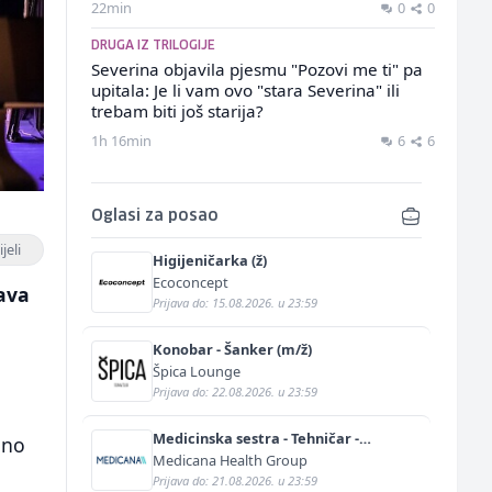
22min
0
0
DRUGA IZ TRILOGIJE
Severina objavila pjesmu "Pozovi me ti" pa
upitala: Je li vam ovo "stara Severina" ili
trebam biti još starija?
1h 16min
6
6
Oglasi za posao
jeli
Higijeničarka (ž)
Ecoconcept
ava
Prijava do: 15.08.2026. u 23:59
Konobar - Šanker (m/ž)
Špica Lounge
a
Prijava do: 22.08.2026. u 23:59
Medicinska sestra - Tehničar -
ino
Anestetičar (m/ž)
Medicana Health Group
Prijava do: 21.08.2026. u 23:59