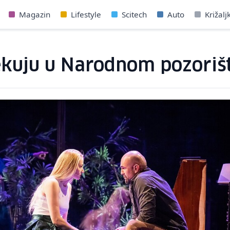
Magazin
Lifestyle
Scitech
Auto
Križalj
ekuju u Narodnom pozoriš