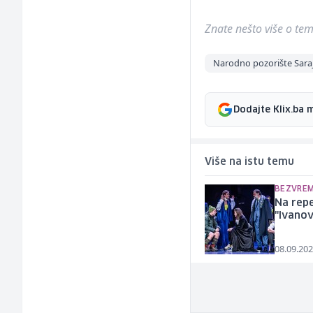
Znate nešto više o temi 
Narodno pozorište Sara
Dodajte Klix.ba 
Više na istu temu
BEZVREM
Na repe
"Ivanov
08.09.202