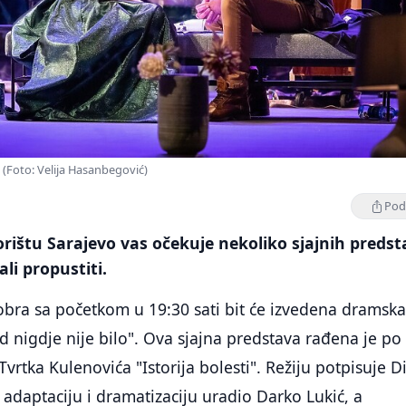
(Foto: Velija Hasanbegović)
Podi
ištu Sarajevo vas očekuje nekoliko sjajnih predst
ali propustiti.
tobra sa početkom u 19:30 sati bit će izvedena dramsk
d nigdje nije bilo". Ova sjajna predstava rađena je po
rtka Kulenovića "Istorija bolesti". Režiju potpisuje D
e adaptaciju i dramatizaciju uradio Darko Lukić, a