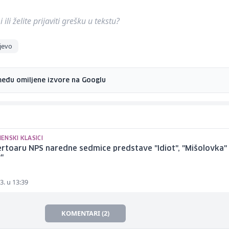
ili želite prijaviti grešku u tekstu?
jevo
među omiljene izvore na Googlu
ENSKI KLASICI
rtoaru NPS naredne sedmice predstave "Idiot", "Mišolovka" 
"
3. u 13:39
KOMENTARI (2)