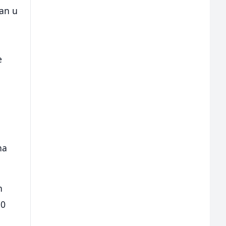
tan u
e
i
e
a
na
n
30