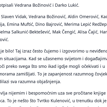
tpisali Vedrana Božinović i Darko Lukić.
: Slaven Vidak, Vedrana Božinović, Aldin Omerović, Ka
ija, Emina Muftić, Dino Bajrović, Merima Lepić Redžep
lma Salkunić-Bektešević, Mak Čengić, Alisa Čajić, Ha
ović.
ije bilo! Taj izraz često čujemo i izgovorimo u neviđen
im situacijama. Kad se užasnemo svijetom i događajim
oči preko svega što smo ikad igdje mogli očekivati i u
orama zamišljati. To je zapanjenost razumnog čovje
ilazi sva razumna objašnjenja.
vlja nijemim i bespomoćnim uza sve pročitane knjige 
ca. To je nešto što Tvrtko Kulenović, u trenutku dok je