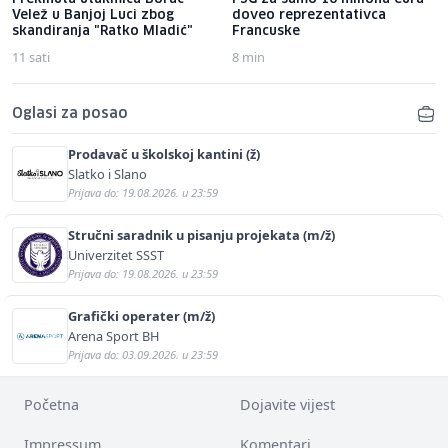
Velež u Banjoj Luci zbog
doveo reprezentativca
skandiranja "Ratko Mladić"
Francuske
11 sati
8 min
Oglasi za posao
Prodavač u školskoj kantini (ž)
Slatko i Slano
Prijava do: 19.08.2026. u 23:59
Stručni saradnik u pisanju projekata (m/ž)
Univerzitet SSST
Prijava do: 19.08.2026. u 23:59
Grafički operater (m/ž)
Arena Sport BH
Prijava do: 03.09.2026. u 23:59
Početna
Dojavite vijest
Impressum
Komentari