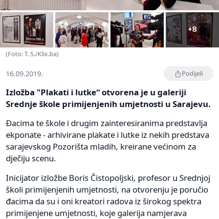
+8
(Foto: T. S./Klix.ba)
16.09.2019.
Podijeli
Izložba "Plakati i lutke“ otvorena je u galeriji
Srednje škole primijenjenih umjetnosti u Sarajevu.
Đacima te škole i drugim zainteresiranima predstavlja
ekponate - arhivirane plakate i lutke iz nekih predstava
sarajevskog Pozorišta mladih, kreirane većinom za
dječiju scenu.
Inicijator izložbe Boris Čistopoljski, profesor u Srednjoj
školi primijenjenih umjetnosti, na otvorenju je poručio
đacima da su i oni kreatori radova iz širokog spektra
primijenjene umjetnosti, koje galerija namjerava