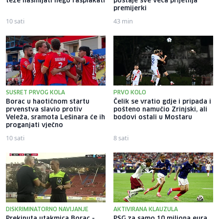
teže nasmijati nego rasplakati
postaje sve veća prijetnja
premijerki
10 sati
43 min
SUSRET PRVOG KOLA
PRVO KOLO
Borac u haotičnom startu
Čelik se vratio gdje i pripada i
prvenstva slavio protiv
pošteno namučio Zrinjski, ali
Veleža, sramota Lešinara će ih
bodovi ostali u Mostaru
proganjati vječno
10 sati
8 sati
DISKRIMINATORNO NAVIJANJE
AKTIVIRANA KLAUZULA
Prekinuta utakmica Borac -
PSG za samo 10 miliona eura