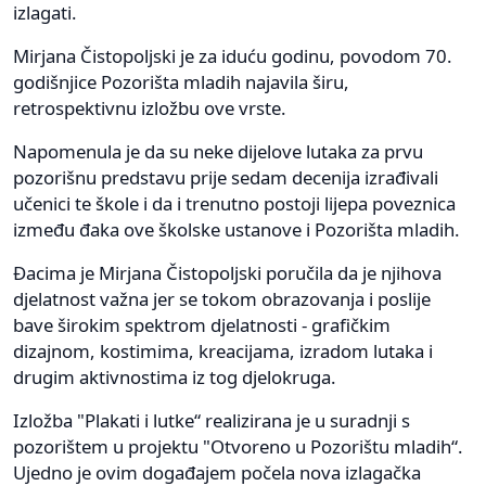
izlagati.
Mirjana Čistopoljski je za iduću godinu, povodom 70.
godišnjice Pozorišta mladih najavila širu,
retrospektivnu izložbu ove vrste.
Napomenula je da su neke dijelove lutaka za prvu
pozorišnu predstavu prije sedam decenija izrađivali
učenici te škole i da i trenutno postoji lijepa poveznica
između đaka ove školske ustanove i Pozorišta mladih.
Đacima je Mirjana Čistopoljski poručila da je njihova
djelatnost važna jer se tokom obrazovanja i poslije
bave širokim spektrom djelatnosti - grafičkim
dizajnom, kostimima, kreacijama, izradom lutaka i
drugim aktivnostima iz tog djelokruga.
Izložba "Plakati i lutke“ realizirana je u suradnji s
pozorištem u projektu "Otvoreno u Pozorištu mladih“.
Ujedno je ovim događajem počela nova izlagačka