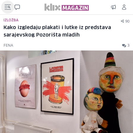
90
IZLOŽBA
Kako izgledaju plakati i lutke iz predstava
sarajevskog Pozorišta mladih
FENA
3