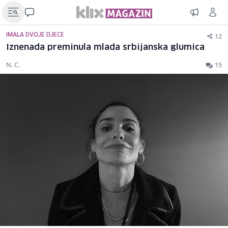
12
IMALA DVOJE DJECE
Iznenada preminula mlada srbijanska glumica
N. C.
15