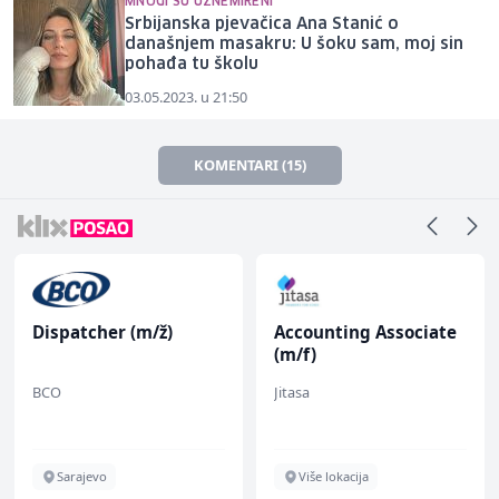
MNOGI SU UZNEMIRENI
Srbijanska pjevačica Ana Stanić o
današnjem masakru: U šoku sam, moj sin
pohađa tu školu
03.05.2023. u 21:50
KOMENTARI (15)
Dispatcher (m/ž)
Accounting Associate
(m/f)
BCO
Jitasa
Sarajevo
Više lokacija