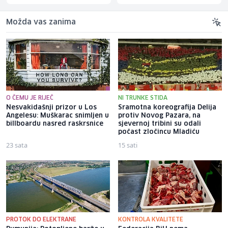
Možda vas zanima
O ČEMU JE RIJEČ
NI TRUNKE STIDA
Nesvakidašnji prizor u Los
Sramotna koreografija Delija
Angelesu: Muškarac snimljen u
protiv Novog Pazara, na
billboardu nasred raskrsnice
sjevernoj tribini su odali
počast zločincu Mladiću
23 sata
15 sati
PROTOK DO ELEKTRANE
KONTROLA KVALITETE