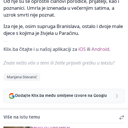
Od nje su se oprostili članovi porodice, prijatelji, kao i
poznanici. Umrla je iznenada u večernjim satima, a
uzrok smrti nije poznat.
Iza nje je, osim supruga Branislava, ostalo i dvoje male
djece s kojima je živjela u Paraćinu.
Klix.ba čitajte i u našoj aplikaciji za
iOS
ili
Android
.
Znate nešto više o temi ili želite prijaviti grešku u tekstu?
Marijana Stevanić
Dodajte Klix.ba među omiljene izvore na Googlu
Više na istu temu