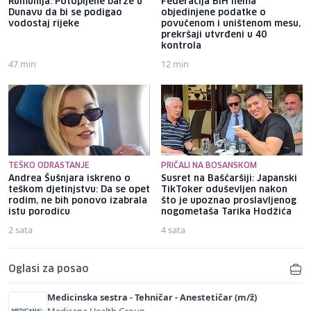
Rumunija: Potopljene barže u
Federacija BiH nema
Dunavu da bi se podigao
objedinjene podatke o
vodostaj rijeke
povučenom i uništenom mesu,
prekršaji utvrđeni u 40
kontrola
47 min
12 min
TEŠKO ODRASTANJE
PRIČALI NA BOSANSKOM
Andrea Šušnjara iskreno o
Susret na Baščaršiji: Japanski
teškom djetinjstvu: Da se opet
TikToker oduševljen nakon
rodim, ne bih ponovo izabrala
što je upoznao proslavljenog
istu porodicu
nogometaša Tarika Hodžića
2 sata
4 sata
Oglasi za posao
Medicinska sestra - Tehničar - Anestetičar (m/ž)
Medicana Health Group