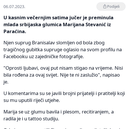
06.07.2023.
Podijeli
U kasnim večernjim satima jučer je preminula
mlada srbijaska glumica Marijana Stevanić iz
Paraćina.
Njen suprug Branisalav slomljen od bola zbog
tragičnog gubitka supruge oglasio na svom profilu na
Facebooku uz zajedničke fotografije.
"Oprosti ljubavi, ovaj put nisam stigao na vrijeme. Nisi
bila rođena za ovaj svijet. Nije te ni zaslužio", napisao
je.
U komentarima su se javili brojni prijatelji i pratitelji koji
su mu uputili riječi utjehe.
Marija se uz glumu bavila i plesom, recitiranjem, a
radila je i u tattoo studiju.