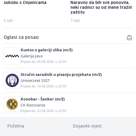
sukobu s činjenicama
Naravno da bih sve ponovila,
neki radnici su od mene tražili
zaštitu
5 sati
7 sati
Oglasi za posao
Kustos u galeriji slika (m/ž)
Galerija Java
Prijava do: 09.08.2026. u 23:59
Stručni saradnik u pisanju projekata (m/ž)
Univerzitet SSST
Prijava do: 19.08.2026. u 23:59
Konobar - Šanker (m/ž)
CK Ristorante
Prijava do: 23.08.2026. u 23:59
Početna
Dojavite vijest