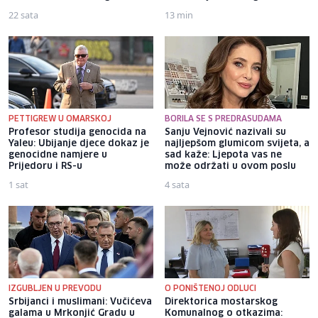
22 sata
13 min
PETTIGREW U OMARSKOJ
BORILA SE S PREDRASUDAMA
Profesor studija genocida na
Sanju Vejnović nazivali su
Yaleu: Ubijanje djece dokaz je
najljepšom glumicom svijeta, a
genocidne namjere u
sad kaže: Ljepota vas ne
Prijedoru i RS-u
može održati u ovom poslu
1 sat
4 sata
IZGUBLJEN U PREVODU
O PONIŠTENOJ ODLUCI
Srbijanci i muslimani: Vučićeva
Direktorica mostarskog
galama u Mrkonjić Gradu u
Komunalnog o otkazima: