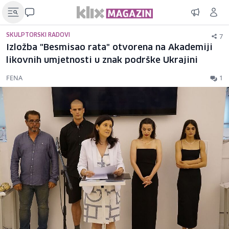
7
SKULPTORSKI RADOVI
Izložba "Besmisao rata" otvorena na Akademiji
likovnih umjetnosti u znak podrške Ukrajini
FENA
1