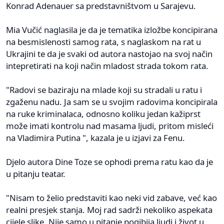
Konrad Adenauer sa predstavništvom u Sarajevu.
Mia Vučić naglasila je da je tematika izložbe koncipirana
na besmislenosti samog rata, s naglaskom na rat u
Ukrajini te da je svaki od autora nastojao na svoj način
intepretirati na koji način mladost strada tokom rata.
"Radovi se baziraju na mlade koji su stradali u ratu i
zgaženu nadu. Ja sam se u svojim radovima koncipirala
na ruke kriminalaca, odnosno koliku jedan kažiprst
može imati kontrolu nad masama ljudi, pritom misleći
na Vladimira Putina ", kazala je u izjavi za Fenu.
Djelo autora Dine Toze se ophodi prema ratu kao da je
u pitanju teatar.
"Nisam to želio predstaviti kao neki vid zabave, već kao
realni presjek stanja. Moj rad sadrži nekoliko aspekata
cijele slike. Nije samo u pitanje pogibija ljudi i život u