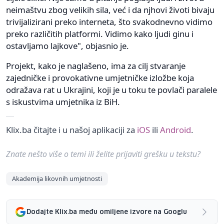
neimaštvu zbog velikih sila, već i da njhovi životi bivaju
trivijalizirani preko interneta, što svakodnevno vidimo
preko različitih platformi. Vidimo kako ljudi ginu i
ostavljamo lajkove", objasnio je.
Projekt, kako je naglašeno, ima za cilj stvaranje
zajedničke i provokativne umjetničke izložbe koja
odražava rat u Ukrajini, koji je u toku te povlači paralele
s iskustvima umjetnika iz BiH.
Klix.ba čitajte i u našoj aplikaciji za
iOS
ili
Android
.
Znate nešto više o temi ili želite prijaviti grešku u tekstu?
Akademija likovnih umjetnosti
Dodajte Klix.ba među omiljene izvore na Googlu