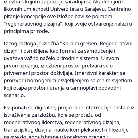
izložba s kojom započinje saradnja sa Akademijom
likovnih umjetnosti Univerziteta u Sarajevu. Centralno
pitanje koncepcije ove izložbe bavi se pojmom
"regenerativnog dizajna", koji svoje ostvarenje nalazi u
principima prirode.
Iz tog razloga je izložba "Koralni greben. Regenerativni
dizajn" i osmišljena kao format za samoučenje i
uvažava važno načelo prirodnih sistema. U svom
prvom izdanju, izložbeni prostor pretvara se u
privremeni prostor doživljaja. Imerzivni karakter se
proizvodi homogenim osvjetljenjem sa crnim svjetlom
koji otapa prostor i uranja u tamnoplavi podvodni
scenario.
Eksponati su digitalne, projicirane informacije nastale iz
istraživanja za izložbu, koje se protežu od
regenerativnog liderstva, regenerativnog dizajna,
tranzicijskog dizajna, nauke kompleksnosti i filozofije
pa sve do lanca ishrane u koralnom grebenu.