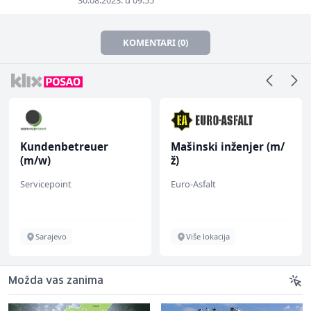
30.08.2023. u 09:55
KOMENTARI (0)
Kundenbetreuer
Mašinski inženjer (m/
(m/w)
ž)
Servicepoint
Euro-Asfalt
Sarajevo
Više lokacija
Možda vas zanima