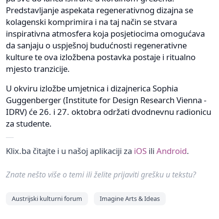
Predstavljanje aspekata regenerativnog dizajna se
kolagenski komprimira i na taj način se stvara
inspirativna atmosfera koja posjetiocima omogućava
da sanjaju o uspješnoj budućnosti regenerativne
kulture te ova izložbena postavka postaje i ritualno
mjesto tranzicije.
U okviru izložbe umjetnica i dizajnerica Sophia
Guggenberger (Institute for Design Research Vienna -
IDRV) će 26. i 27. oktobra održati dvodnevnu radionicu
za studente.
Klix.ba čitajte i u našoj aplikaciji za
iOS
ili
Android
.
Znate nešto više o temi ili želite prijaviti grešku u tekstu?
Austrijski kulturni forum
Imagine Arts & Ideas