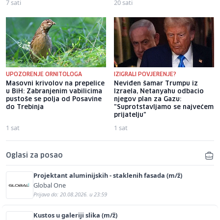
7 sati
20 sati
UPOZORENJE ORNITOLOGA
IZIGRALI POVJERENJE?
Masovni krivolov na prepelice
Neviđen šamar Trumpu iz
u BiH: Zabranjenim vabilicima
Izraela, Netanyahu odbacio
pustoše se polja od Posavine
njegov plan za Gazu:
do Trebinja
"Suprotstavljamo se najvećem
prijatelju"
1 sat
1 sat
Oglasi za posao
Projektant aluminijskih - staklenih fasada (m/ž)
Global One
Prijava do: 20.08.2026. u 23:59
Kustos u galeriji slika (m/ž)