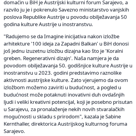
domaćin u BiH je Austrijski kulturni forum Sarajevo, a
razvilo ju je i pokrenulo Savezno ministarstvo vanjskih
poslova Republike Austrije u povodu obilježavanja 50
godina kulture Austrije u inostranstvu.
"Radujemo se da Imagine inicijativa nakon izložbe
arhitekture '100 ideja za Zapadni Balkan' u BiH donosi
još jednu izuzetnu izložbu dizajna kao što je 'Koralni
greben. Regenerativni dizajn'. Naša namjera je da
povodom obilježavanja 50. godišnjice kulture Austrije u
inostranstvu u 2023. godini predstavimo raznolike
aktivnosti austrijske kulture. Zato vjerujemo da ovom
izložbom možemo zaviriti u budućnost, a pogled u
budućnost može potaknuti inovativni duh ovdašnjih
ljudi i veliki kreativni potencijal, koji je posebno prisutan
u Sarajevu, za pronalaženje nekih novih stvaralačkih
mogućnosti u skladu s prirodom", kazala je Sabine
Kernthaller, direktorica Austrijskog kulturnog foruma
Sarajevo.