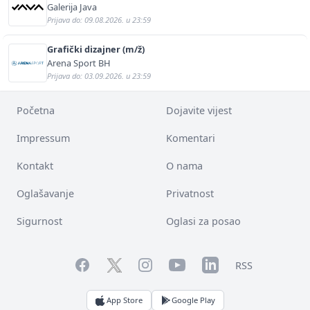
Galerija Java
Prijava do: 09.08.2026. u 23:59
Grafički dizajner (m/ž)
Arena Sport BH
Prijava do: 03.09.2026. u 23:59
Početna
Dojavite vijest
Impressum
Komentari
Kontakt
O nama
Oglašavanje
Privatnost
Sigurnost
Oglasi za posao
Facebook
YouTube
LinkedIn
Twitter
Instagram
RSS
App Store
Google Play