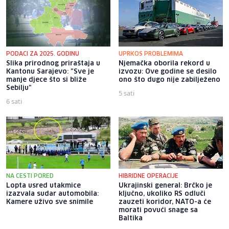
PODACI ZA 2025. GODINU
UPRKOS PROBLEMIMA
Slika prirodnog priraštaja u
Njemačka oborila rekord u
Kantonu Sarajevo: "Sve je
izvozu: Ove godine se desilo
manje djece što si bliže
ono što dugo nije zabilježeno
Sebilju"
5 sati
6 sati
NA CESTI PORED
HIBRIDNE OPERACIJE
Lopta usred utakmice
Ukrajinski general: Brčko je
izazvala sudar automobila:
ključno, ukoliko RS odluči
Kamere uživo sve snimile
zauzeti koridor, NATO-a će
morati povući snage sa
Baltika