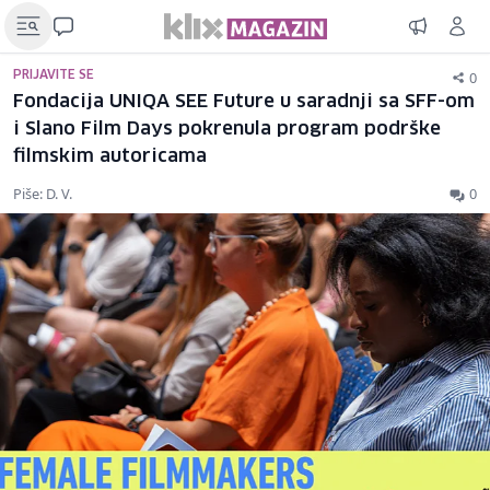
0
PRIJAVITE SE
Fondacija UNIQA SEE Future u saradnji sa SFF-om
i Slano Film Days pokrenula program podrške
filmskim autoricama
Piše: D. V.
0