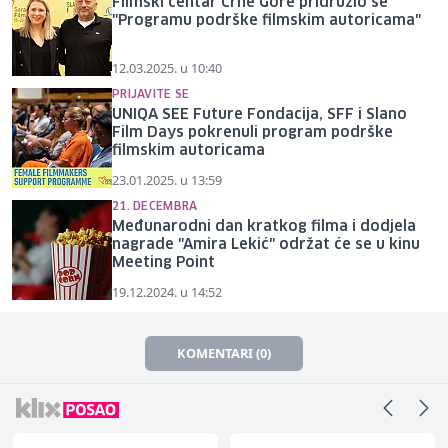
Filmski centar Crne Gore pridružio se
"Programu podrške filmskim autoricama"
12.03.2025. u 10:40
PRIJAVITE SE
UNIQA SEE Future Fondacija, SFF i Slano
Film Days pokrenuli program podrške
filmskim autoricama
23.01.2025. u 13:59
21. DECEMBRA
Međunarodni dan kratkog filma i dodjela
nagrade "Amira Lekić" održat će se u kinu
Meeting Point
19.12.2024. u 14:52
KOMENTARI (0)