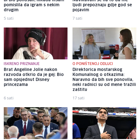
bi bio ponosan; nikada nisam
Navikavam se na to da me
pomislila da igram s nekim
ljudi prepoznaju gdje god se
drugim
pojavim
5 sati
7 sati
ISKRENO PRIZNANJE
O PONIŠTENOJ ODLUCI
Brat Angeline Jolie nakon
Direktorica mostarskog
razvoda otkrio da je gej: Bio
Komunalnog o otkazima:
sam opsjednut Disney
Naravno da bih sve ponovila,
princezama
neki radnici su od mene tražili
zaštitu
6 sati
17 sati