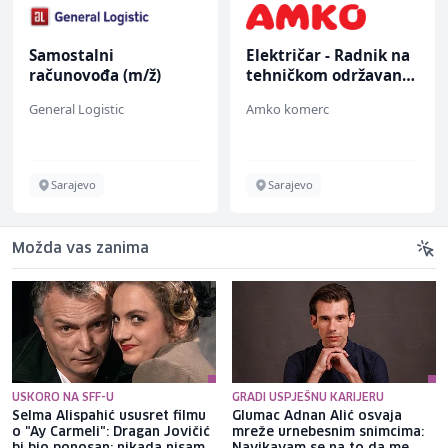
Samostalni
Električar - Radnik na
računovođa (m/ž)
tehničkom održavanju
(m/ž)
General Logistic
Amko komerc
Sarajevo
Sarajevo
Možda vas zanima
USKORO NA SFF-U
GRADI USPJEŠNU KARIJERU
Selma Alispahić ususret filmu
Glumac Adnan Alić osvaja
o "Ay Carmeli": Dragan Jovičić
mreže urnebesnim snimcima: