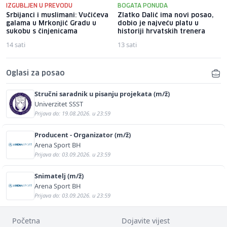
IZGUBLJEN U PREVODU
BOGATA PONUDA
Srbijanci i muslimani: Vučićeva
Zlatko Dalić ima novi posao,
galama u Mrkonjić Gradu u
dobio je najveću platu u
sukobu s činjenicama
historiji hrvatskih trenera
14 sati
13 sati
Oglasi za posao
Stručni saradnik u pisanju projekata (m/ž)
Univerzitet SSST
Prijava do: 19.08.2026. u 23:59
Producent - Organizator (m/ž)
Arena Sport BH
Prijava do: 03.09.2026. u 23:59
Snimatelj (m/ž)
Arena Sport BH
Prijava do: 03.09.2026. u 23:59
Početna
Dojavite vijest