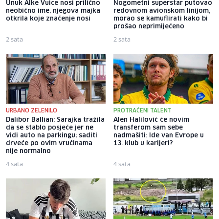
Unuk Alke Vuice nosi prilično
Nogometni superstar putovao
neobično ime, njegova majka
redovnom avionskom linijom,
otkrila koje značenje nosi
morao se kamuflirati kako bi
prošao neprimijećeno
2 sata
2 sata
URBANO ZELENILO
PROTRAĆENI TALENT
Dalibor Ballian: Sarajka tražila
Alen Halilović će novim
da se stablo posječe jer ne
transferom sam sebe
vidi auto na parkingu; saditi
nadmašiti: Ide van Evrope u
drveće po ovim vrućinama
13. klub u karijeri?
nije normalno
4 sata
4 sata