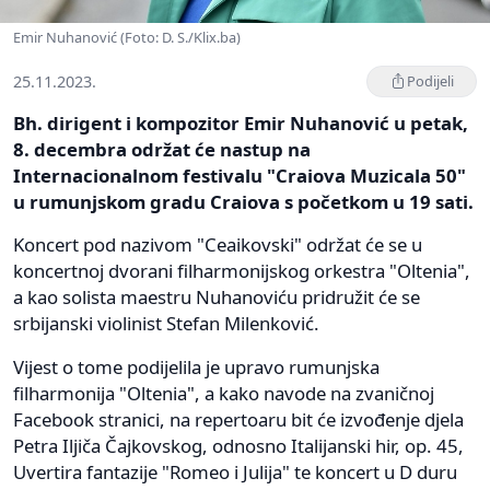
Emir Nuhanović (Foto: D. S./Klix.ba)
25.11.2023.
Podijeli
Bh. dirigent i kompozitor Emir Nuhanović u petak,
8. decembra održat će nastup na
Internacionalnom festivalu "Craiova Muzicala 50"
u rumunjskom gradu Craiova s početkom u 19 sati.
Koncert pod nazivom "Ceaikovski" održat će se u
koncertnoj dvorani filharmonijskog orkestra "Oltenia",
a kao solista maestru Nuhanoviću pridružit će se
srbijanski violinist Stefan Milenković.
Vijest o tome podijelila je upravo rumunjska
filharmonija "Oltenia", a kako navode na zvaničnoj
Facebook stranici, na repertoaru bit će izvođenje djela
Petra Iljiča Čajkovskog, odnosno Italijanski hir, op. 45,
Uvertira fantazije "Romeo i Julija" te koncert u D duru