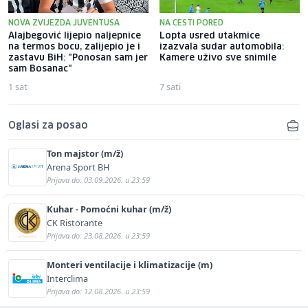
NOVA ZVIJEZDA JUVENTUSA
NA CESTI PORED
Alajbegović lijepio naljepnice
Lopta usred utakmice
na termos bocu, zalijepio je i
izazvala sudar automobila:
zastavu BiH: "Ponosan sam jer
Kamere uživo sve snimile
sam Bosanac"
1 sat
7 sati
Oglasi za posao
Ton majstor (m/ž)
Arena Sport BH
Prijava do: 03.09.2026. u 23:59
Kuhar - Pomoćni kuhar (m/ž)
CK Ristorante
Prijava do: 23.08.2026. u 23:59
Monteri ventilacije i klimatizacije (m)
Interclima
Prijava do: 12.08.2026. u 23:59