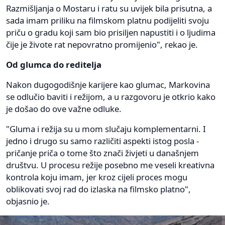
Razmišljanja o Mostaru i ratu su uvijek bila prisutna, a
sada imam priliku na filmskom platnu podijeliti svoju
priču o gradu koji sam bio prisiljen napustiti i o ljudima
čije je živote rat nepovratno promijenio", rekao je.
Od glumca do reditelja
Nakon dugogodišnje karijere kao glumac, Markovina
se odlučio baviti i režijom, a u razgovoru je otkrio kako
je došao do ove važne odluke.
"Gluma i režija su u mom slučaju komplementarni. I
jedno i drugo su samo različiti aspekti istog posla -
pričanje priča o tome što znači živjeti u današnjem
društvu. U procesu režije posebno me veseli kreativna
kontrola koju imam, jer kroz cijeli proces mogu
oblikovati svoj rad do izlaska na filmsko platno",
objasnio je.