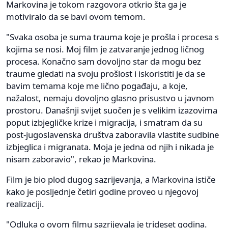
Markovina je tokom razgovora otkrio šta ga je
motiviralo da se bavi ovom temom.
"Svaka osoba je suma trauma koje je prošla i procesa s
kojima se nosi. Moj film je zatvaranje jednog ličnog
procesa. Konačno sam dovoljno star da mogu bez
traume gledati na svoju prošlost i iskoristiti je da se
bavim temama koje me lično pogađaju, a koje,
nažalost, nemaju dovoljno glasno prisustvo u javnom
prostoru. Današnji svijet suočen je s velikim izazovima
poput izbjegličke krize i migracija, i smatram da su
post-jugoslavenska društva zaboravila vlastite sudbine
izbjeglica i migranata. Moja je jedna od njih i nikada je
nisam zaboravio", rekao je Markovina.
Film je bio plod dugog sazrijevanja, a Markovina ističe
kako je posljednje četiri godine proveo u njegovoj
realizaciji.
"Odluka o ovom filmu sazrijevala je trideset godina.