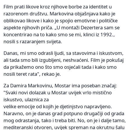
Film prati likove kroz njihove borbe za identitet u
razorenom društvu. Markovina objašnjava kako je
oblikovao likove i kako je spojio emotivne i političke
aspekte njihovih priča. „U montaži Dezertera sam se
koncentrirao na to kako smo se mi, klinci iz 1992.,
nosili s razaranjem svijeta.
Danas, mi smo odrasli ljudi, sa stavovima i iskustvom,
ali tada smo bili izgubljeni, neshvaćeni. Film je pokušaj
da prikažemo ono što smo osjećali tada i kako smo
nosili teret rata", rekao je.
Za Damira Markovinu, Mostar ima poseban značaj:
"Svaki novi dolazak u Mostar uvijek vrlo mistično
iskustvo, ulaznica za
velike emocije od kojih je djetinjstvo napravljeno.
Naravno, on je danas grad potpuno drugačiji od grada
mog odrastanja, tako i treba biti. No, on je i dalje tamo,
mediteranski otvoren, uvijek spreman na okrutnu šalu