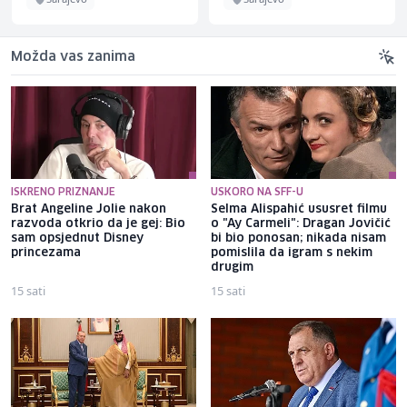
Možda vas zanima
ISKRENO PRIZNANJE
USKORO NA SFF-U
Brat Angeline Jolie nakon
Selma Alispahić ususret filmu
razvoda otkrio da je gej: Bio
o "Ay Carmeli": Dragan Jovičić
sam opsjednut Disney
bi bio ponosan; nikada nisam
princezama
pomislila da igram s nekim
drugim
15 sati
15 sati