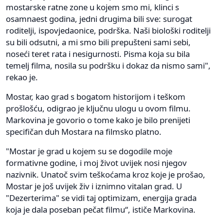
mostarske ratne zone u kojem smo mi, klinci s
osamnaest godina, jedni drugima bili sve: surogat
roditelji, ispovjedaonice, podrška. Naši biološki roditelji
su bili odsutni, a mi smo bili prepušteni sami sebi,
noseći teret rata i nesigurnosti. Pisma koja su bila
temelj filma, nosila su podršku i dokaz da nismo sami",
rekao je.
Mostar, kao grad s bogatom historijom i teškom
prošlošću, odigrao je ključnu ulogu u ovom filmu.
Markovina je govorio o tome kako je bilo prenijeti
specifičan duh Mostara na filmsko platno.
"Mostar je grad u kojem su se dogodile moje
formativne godine, i moj život uvijek nosi njegov
nazivnik. Unatoč svim teškoćama kroz koje je prošao,
Mostar je još uvijek živ i iznimno vitalan grad. U
"Dezerterima" se vidi taj optimizam, energija grada
koja je dala poseban pečat filmu“, ističe Markovina.