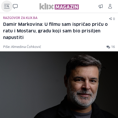
0
RAZGOVOR ZA KLIX.BA
Damir Markovina: U filmu sam ispričao priču o
ratu i Mostaru, gradu koji sam bio prisiljen
napustiti
Piše: Almedina Ćohković
16