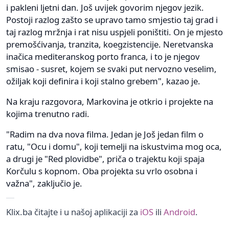
i pakleni ljetni dan. Još uvijek govorim njegov jezik.
Postoji razlog zašto se upravo tamo smjestio taj grad i
taj razlog mržnja i rat nisu uspjeli poništiti. On je mjesto
premošćivanja, tranzita, koegzistencije. Neretvanska
inačica mediteranskog porto franca, i to je njegov
smisao - susret, kojem se svaki put nervozno veselim,
ožiljak koji definira i koji stalno grebem", kazao je.
Na kraju razgovora, Markovina je otkrio i projekte na
kojima trenutno radi.
"Radim na dva nova filma. Jedan je Još jedan film o
ratu, "Ocu i domu", koji temelji na iskustvima mog oca,
a drugi je "Red plovidbe", priča o trajektu koji spaja
Korčulu s kopnom. Oba projekta su vrlo osobna i
važna", zaključio je.
Klix.ba čitajte i u našoj aplikaciji za
iOS
ili
Android
.