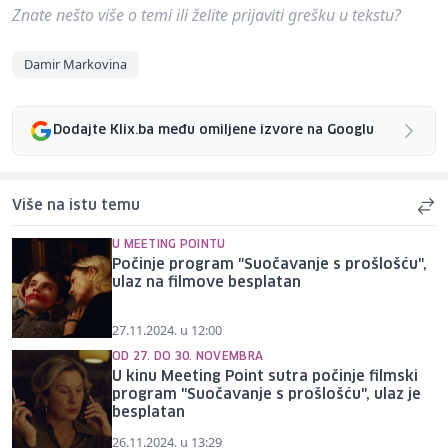
Znate nešto više o temi ili želite prijaviti grešku u tekstu?
Damir Markovina
Dodajte Klix.ba među omiljene izvore na Googlu
Više na istu temu
U MEETING POINTU
Počinje program "Suočavanje s prošlošću",
ulaz na filmove besplatan
27.11.2024. u 12:00
OD 27. DO 30. NOVEMBRA
U kinu Meeting Point sutra počinje filmski
program "Suočavanje s prošlošću", ulaz je
besplatan
26.11.2024. u 13:29