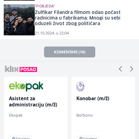
"POBJEDA"
Zulfikar Filandra filmom odao počast
radnicima u fabrikama: Mnogi su sebi
oduzeli život zbog političara
21.10.2024. u 22:04
KOMENTARI (16)
Asistent za
Konobar (m/ž)
administraciju (m/ž)
Ekopak
Borbono
Sarajevo
Sarajevo