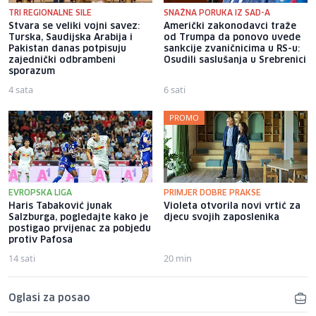
TRI REGIONALNE SILE
SNAŽNA PORUKA IZ SAD-A
Stvara se veliki vojni savez:
Američki zakonodavci traže
Turska, Saudijska Arabija i
od Trumpa da ponovo uvede
Pakistan danas potpisuju
sankcije zvaničnicima u RS-u:
zajednički odbrambeni
Osudili saslušanja u Srebrenici
sporazum
4 sata
6 sati
PROMO
EVROPSKA LIGA
PRIMJER DOBRE PRAKSE
Haris Tabaković junak
Violeta otvorila novi vrtić za
Salzburga, pogledajte kako je
djecu svojih zaposlenika
postigao prvijenac za pobjedu
protiv Pafosa
14 sati
20 min
Oglasi za posao