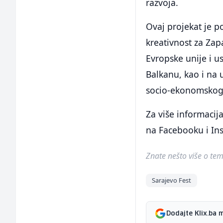
razvoja.
Ovaj projekat je p
kreativnost za Zap
Evropske unije i 
Balkanu, kao i na 
socio-ekonomskog 
Za više informacij
na Facebooku i In
Znate nešto više o temi 
Sarajevo Fest
Dodajte Klix.ba 