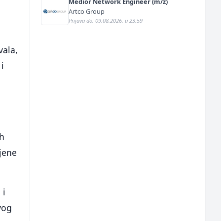
Medior Network Engineer (m/ž)
Artco Group
Prijava do: 09.08.2026. u 23:59
vala,
i
ih
mjene
 i
vog