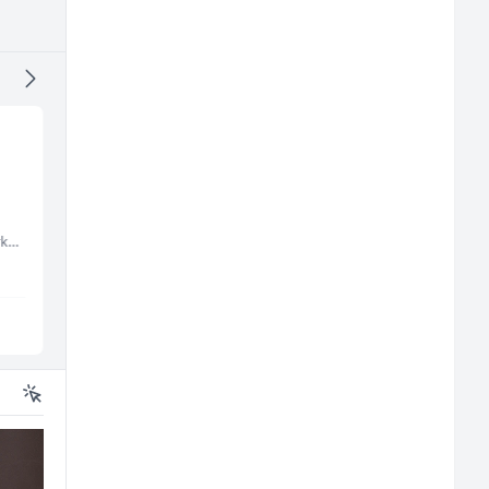
NK pomoćni radnik
Poslovođa prodavnic
(m)
(m/ž)
Embers Call Center & Marketing
Mountain
Amko komerc
Sarajevo
Sarajevo