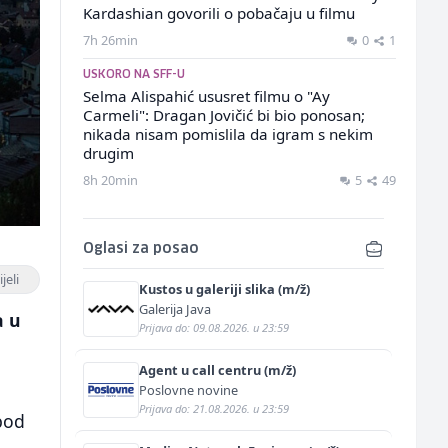
Kardashian govorili o pobačaju u filmu
7h 26min
0
1
USKORO NA SFF-U
Selma Alispahić ususret filmu o "Ay
Carmeli": Dragan Jovičić bi bio ponosan;
nikada nisam pomislila da igram s nekim
drugim
8h 20min
5
49
Oglasi za posao
jeli
Kustos u galeriji slika (m/ž)
Galerija Java
a u
Prijava do: 09.08.2026. u 23:59
Agent u call centru (m/ž)
Poslovne novine
Prijava do: 21.08.2026. u 23:59
pod