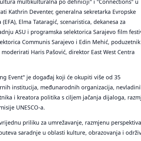
ultura multikulturalna po definiciji" i "Connections" u
ati Kathrin Deventer, generalna sekretarka Evropske
la (EFA), Elma Tataragić, scenaristica, dekanesa za
nju ASU i programska selektorica Sarajevo film festi
rektorica Communis Sarajevo i Edin Mehić, poduzetnik 
e moderirati Haris Pašović, direktor East West Centra
 Event" je događaj koji će okupiti više od 35
rnih institucija, međunarodnih organizacija, nevladin
nika i kreatora politika s ciljem jačanja dijaloga, raz
 misije UNESCO-a.
 vrijednu priliku za umrežavanje, razmjenu perspektiva
 puteva saradnje u oblasti kulture, obrazovanja i održi