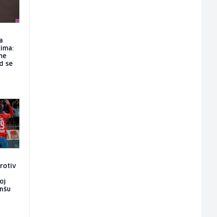
a
ima:
me
d se
rotiv
oj
anšu