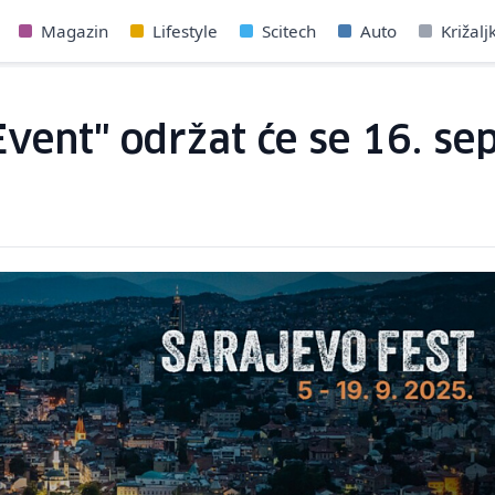
Magazin
Lifestyle
Scitech
Auto
Križalj
ent" održat će se 16. se