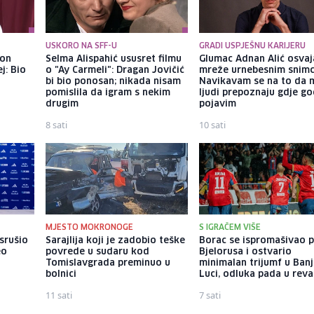
USKORO NA SFF-U
GRADI USPJEŠNU KARIJERU
kon
Selma Alispahić ususret filmu
Glumac Adnan Alić osvaj
j: Bio
o "Ay Carmeli": Dragan Jovičić
mreže urnebesnim snimc
bi bio ponosan; nikada nisam
Navikavam se na to da 
pomislila da igram s nekim
ljudi prepoznaju gdje go
drugim
pojavim
8 sati
10 sati
MJESTO MOKRONOGE
S IGRAČEM VIŠE
srušio
Sarajlija koji je zadobio teške
Borac se ispromašivao p
eo
povrede u sudaru kod
Bjelorusa i ostvario
Tomislavgrada preminuo u
minimalan trijumf u Banj
bolnici
Luci, odluka pada u rev
11 sati
7 sati