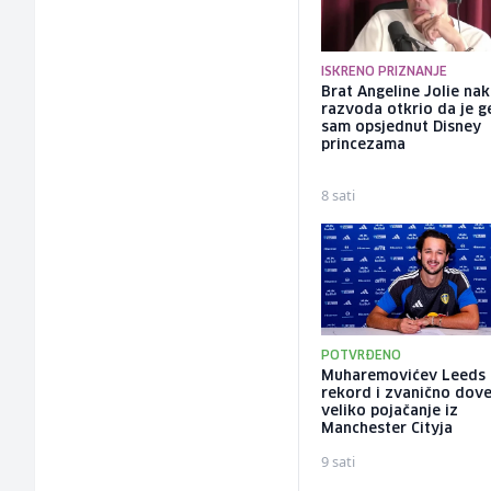
ISKRENO PRIZNANJE
Brat Angeline Jolie na
razvoda otkrio da je ge
sam opsjednut Disney
princezama
8 sati
POTVRĐENO
Muharemovićev Leeds 
rekord i zvanično dov
veliko pojačanje iz
Manchester Cityja
9 sati