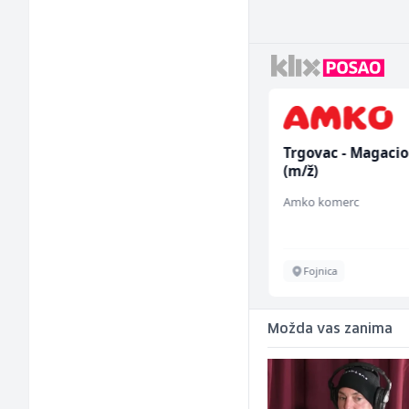
Voditelj poslovnice
Trgovac - Magaci
salona namještaja (m/
(m/ž)
ž)
Kalea
Amko komerc
Više lokacija
Fojnica
Možda vas zanima