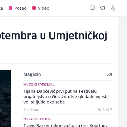
ka
Posao
Video
ptembra u Umjetničkoj
Magazin
MUZIČKI SPEKTAKL
Tijana Dapčević prvi put na Festivalu
prijateljstva u Goraždu: Ne gledajte vijesti,
volite ljude oko sebe
6h 46min
5
7
NOVA ISPOVIJEST
Travis Barker otkrio zašto su on i Kourtney