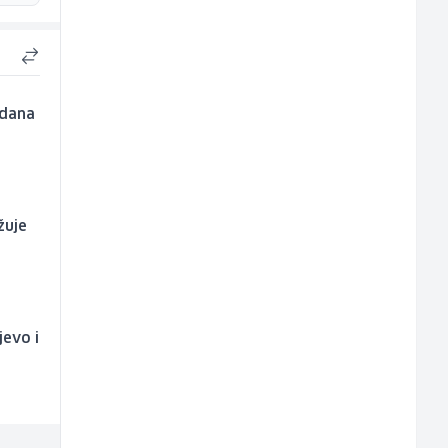
 dana
žuje
jevo i