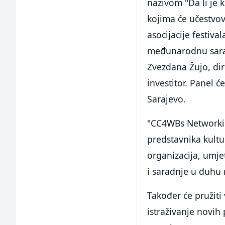
nazivom "Da li je k
kojima će učestvov
asocijacije festiva
međunarodnu sarad
Zvezdana Žujo, di
investitor. Panel ć
Sarajevo.
"CC4WBs Networking
predstavnika kultu
organizacija, umjet
i saradnje u duhu
Također će pružiti
istraživanje novih