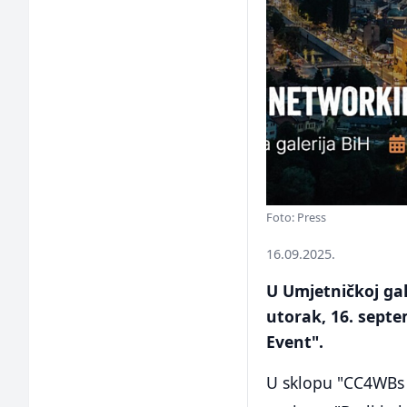
Foto: Press
16.09.2025.
U Umjetničkoj gal
utorak, 16. sept
Event".
U sklopu "CC4WBs 