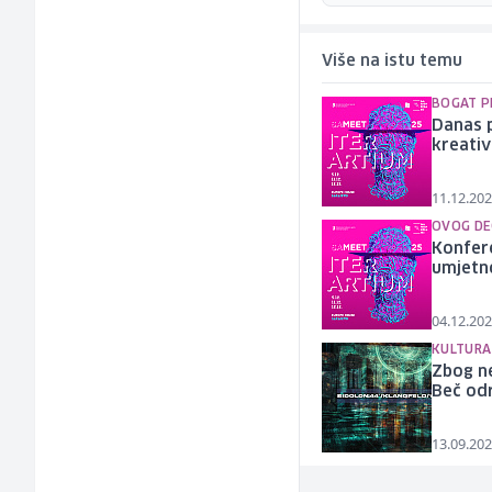
Više na istu temu
BOGAT 
Danas p
kreativ
11.12.202
OVOG D
Konfere
umjetno
04.12.202
KULTURA 
Zbog ne
Beč odr
13.09.202