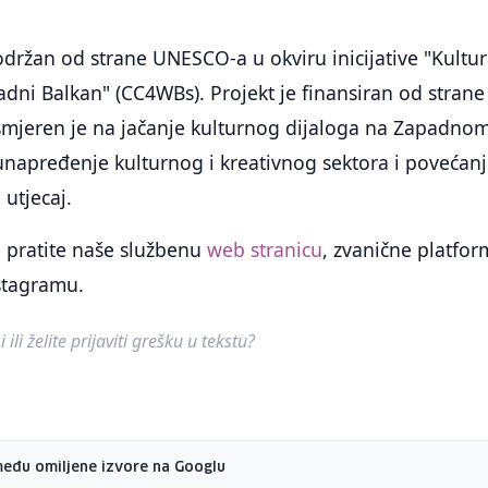
održan od strane UNESCO-a u okviru inicijative "Kultur
adni Balkan" (CC4WBs). Projekt je finansiran od strane
usmjeren je na jačanje kulturnog dijaloga na Zapadno
unapređenje kulturnog i kreativnog sektora i povećan
utjecaj.
a pratite naše službenu
web stranicu
, zvanične platfo
stagramu.
ili želite prijaviti grešku u tekstu?
među omiljene izvore na Googlu