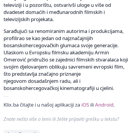
televiziji i u pozorištu, ostvarivši uloge u više od
dvadeset domaćih i međunarodnih filmskih i
televizijskih projekata.
Sarađujući sa renomiranim autorima i produkcijama,
profilirao se kao jedan od najznačajnijih
bosanskohercegovačkih glumaca svoje generacije.
Ulaskom u Evropsku filmsku akademiju Armin
Omerović pridružio se zajednici filmskih stvaralaca koji
svojim djelovanjem oblikuju savremeni evropski film,
što predstavlja značajno priznanje
njegovom dosadašnjem radu, ali i
bosanskohercegovačkoj kinematografiji u cjelini.
Klix.ba čitajte i u našoj aplikaciji za
iOS
ili
Android
.
Znate nešto više o temi ili želite prijaviti grešku u tekstu?