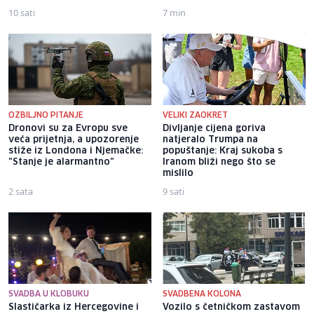
10 sati
7 min
OZBILJNO PITANJE
VELIKI ZAOKRET
Dronovi su za Evropu sve
Divljanje cijena goriva
veća prijetnja, a upozorenje
natjeralo Trumpa na
stiže iz Londona i Njemačke:
popuštanje: Kraj sukoba s
"Stanje je alarmantno"
Iranom bliži nego što se
mislilo
2 sata
9 sati
SVADBA U KLOBUKU
SVADBENA KOLONA
Slastičarka iz Hercegovine i
Vozilo s četničkom zastavom