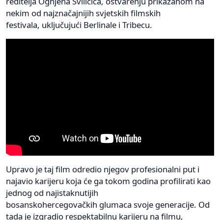
reditelja Ognjena Sviličića, ostvarenju prikazanom na
nekim od najznačajnijih svjetskih filmskih
festivala, uključujući Berlinale i Tribecu.
Upravo je taj film odredio njegov profesionalni put i
najavio karijeru koja će ga tokom godina profilirati kao
jednog od najistaknutijih
bosanskohercegovačkih glumaca svoje generacije. Od
tada je izgradio respektabilnu karijeru na filmu,