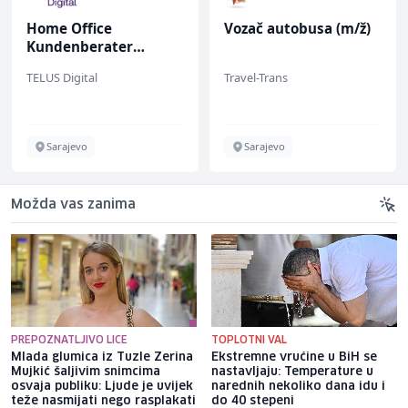
Home Office
Vozač autobusa (m/ž)
Kundenberater
(m/w/d) für Vattenfall
TELUS Digital
Travel-Trans
Sarajevo
Sarajevo
Možda vas zanima
PREPOZNATLJIVO LICE
TOPLOTNI VAL
Mlada glumica iz Tuzle Zerina
Ekstremne vrućine u BiH se
Mujkić šaljivim snimcima
nastavljaju: Temperature u
osvaja publiku: Ljude je uvijek
narednih nekoliko dana idu i
teže nasmijati nego rasplakati
do 40 stepeni