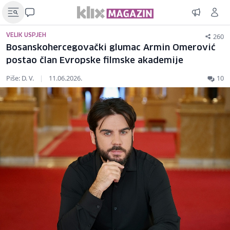
260
VELIK USPJEH
Bosanskohercegovački glumac Armin Omerović
postao član Evropske filmske akademije
Piše: D. V.
|
11.06.2026.
10