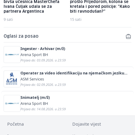
bivša učesnica MasterChefa
prošlo Prijedorom, kolona se
Ivana Čuljak udala se za
kretala i pored policije: "Kako
partnera Argentinca
biti ravnodušan?"
9 sati
15 sati
Oglasi za posao
Ingester - Arhivar (m/ž)
Arena Sport BH
Prijava do: 03.09.2026. u 23:59
Operater za video identifikaciju na njemačkom jeziku
(m/ž)
ASM Services
Prijava do: 02.09.2026. u 23:59
Snimatelj (m/ž)
Arena Sport BH
Prijava do: 14.08.2026. u 23:59
Početna
Dojavite vijest