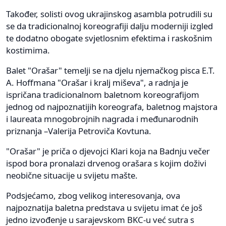
Također, solisti ovog ukrajinskog asambla potrudili su
se da tradicionalnoj koreografiji dalju moderniji izgled
te dodatno obogate svjetlosnim efektima i raskošnim
kostimima.
Balet "Orašar" temelji se na djelu njemačkog pisca E.T.
A. Hoffmana "Orašar i kralj miševa", a radnja je
ispričana tradicionalnom baletnom koreografijom
jednog od najpoznatijih koreografa, baletnog majstora
i laureata mnogobrojnih nagrada i međunarodnih
priznanja –Valerija Petroviča Kovtuna.
"Orašar" je priča o djevojci Klari koja na Badnju večer
ispod bora pronalazi drvenog orašara s kojim doživi
neobične situacije u svijetu mašte.
Podsjećamo, zbog velikog interesovanja, ova
najpoznatija baletna predstava u svijetu imat će još
jedno izvođenje u sarajevskom BKC-u već sutra s