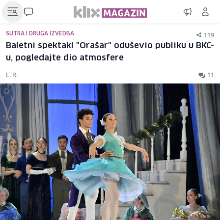
119
SUTRA I DRUGA IZVEDBA
Baletni spektakl "Orašar" oduševio publiku u BKC-
u, pogledajte dio atmosfere
L. R.
11