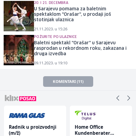
20. I 21. DECEMBRA
U Sarajevu pomama za baletnim
spektaklom "Orašar", u prodaji još
stotinjak ulaznica
21.11.2023. u 15:26
POŽURITE PO ULAZNICE
Baletni spektakl "Orašar" u Sarajevu
rasprodan u rekordnom roku, zakazana i
druga izvedba
09.11.2023. u 19:10
KOMENTARI (11)
Radnik u proizvodnji
Home Office
(m/ž)
Kundenberater