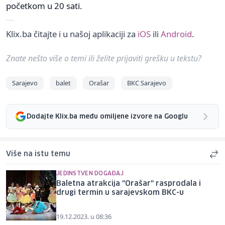
početkom u 20 sati.
Klix.ba čitajte i u našoj aplikaciji za
iOS
ili
Android
.
Znate nešto više o temi ili želite prijaviti grešku u tekstu?
Sarajevo
balet
Orašar
BKC Sarajevo
Dodajte Klix.ba među omiljene izvore na Googlu
Više na istu temu
JEDINSTVEN DOGAĐAJ
Baletna atrakcija "Orašar" rasprodala i
drugi termin u sarajevskom BKC-u
19.12.2023. u 08:36