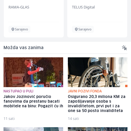
(m/w/d) für Vattenfall
RAMA-GLAS
TELUS Digital
Sarajevo
Sarajevo
Možda vas zanima
NASTUPAO U PULI
JAVNI POZIVI FONDA
Jakov Jozinović poručio
Osigurano 20,3 miliona KM za
fanovima da prestanu bacati
zapošljavanje osoba s
mobitele na binu: Pogazit ću ih
invaliditetom, prvi put i za
one sa 50 posto invaliditeta
11 sati
14 sati