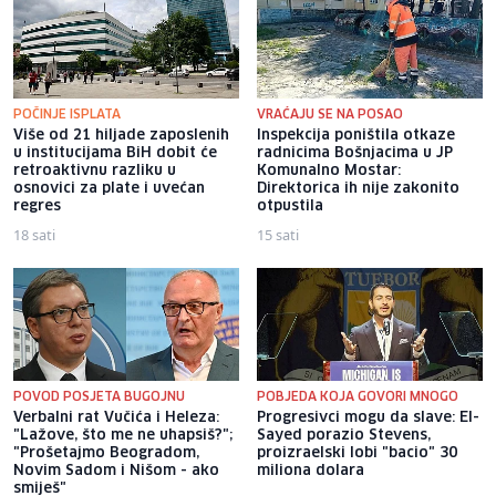
POČINJE ISPLATA
VRAĆAJU SE NA POSAO
Više od 21 hiljade zaposlenih
Inspekcija poništila otkaze
u institucijama BiH dobit će
radnicima Bošnjacima u JP
retroaktivnu razliku u
Komunalno Mostar:
osnovici za plate i uvećan
Direktorica ih nije zakonito
regres
otpustila
18 sati
15 sati
POVOD POSJETA BUGOJNU
POBJEDA KOJA GOVORI MNOGO
Verbalni rat Vučića i Heleza:
Progresivci mogu da slave: El-
"Lažove, što me ne uhapsiš?";
Sayed porazio Stevens,
"Prošetajmo Beogradom,
proizraelski lobi "bacio" 30
Novim Sadom i Nišom - ako
miliona dolara
smiješ"