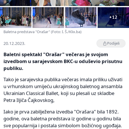
+12
Baletna predstava "Orašar" (Foto: I. Š./Klix.ba)
20.12.2023.
Podijeli
Baletni spektakl "Orašar" večeras je svojom
izvedbom u sarajevskom BKC-u oduševio prisutnu
publiku.
Tako je sarajevska publika večeras imala priliku uživati
u vrhunskom umijeću ukrajinskog baletnog ansambla
Ukrainian Classical Ballet, koji su plesali uz skladbe
Petra Iljiča Čajkovskog,
Iako je prva zabilježena izvedba "Orašara" bila 1892.
godine, ova baletna predstava iz godine u godinu bila
sve popularnija i postala simbolom božićnog ugođaja.