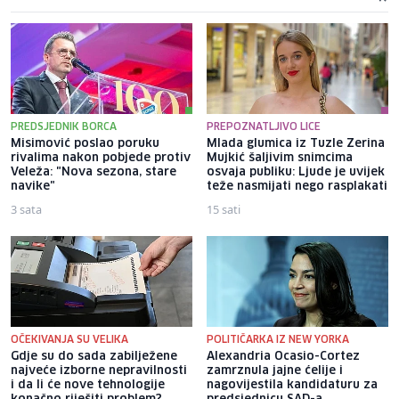
PREDSJEDNIK BORCA
PREPOZNATLJIVO LICE
Misimović poslao poruku
Mlada glumica iz Tuzle Zerina
rivalima nakon pobjede protiv
Mujkić šaljivim snimcima
Veleža: "Nova sezona, stare
osvaja publiku: Ljude je uvijek
navike"
teže nasmijati nego rasplakati
3 sata
15 sati
OČEKIVANJA SU VELIKA
POLITIČARKA IZ NEW YORKA
Gdje su do sada zabilježene
Alexandria Ocasio-Cortez
najveće izborne nepravilnosti
zamrznula jajne ćelije i
i da li će nove tehnologije
nagovijestila kandidaturu za