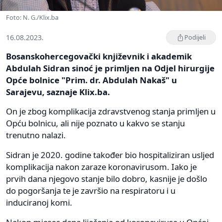
Foto: N. G./Klix.ba
16.08.2023.
Podijeli
Bosanskohercegovački književnik i akademik
Abdulah Sidran sinoć je primljen na Odjel hirurgije
Opće bolnice "Prim. dr. Abdulah Nakaš" u
Sarajevu, saznaje Klix.ba.
On je zbog komplikacija zdravstvenog stanja primljen u
Opću bolnicu, ali nije poznato u kakvo se stanju
trenutno nalazi.
Sidran je 2020. godine također bio hospitaliziran usljed
komplikacija nakon zaraze koronavirusom. Iako je
prvih dana njegovo stanje bilo dobro, kasnije je došlo
do pogoršanja te je završio na respiratoru i u
induciranoj komi.