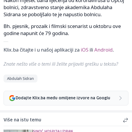
Nakon mjesec dana liječenja od koronavirusa u Općoj
bolnici, zdravstveno stanje akademika Abdulaha
Sidrana se poboljšalo te je napustio bolnicu.
Bh. pjesnik, prozaik i filmski scenarist u oktobru ove
godine napunit će 79 godina.
Klix.ba čitajte i u našoj aplikaciji za
iOS
ili
Android
.
Znate nešto više o temi ili želite prijaviti grešku u tekstu?
Abdulah Sidran
Dodajte Klix.ba među omiljene izvore na Googlu
Više na istu temu
SINOĆ HOSPITALIZIRAN