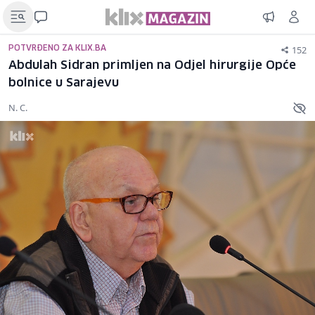
152
POTVRĐENO ZA KLIX.BA
Abdulah Sidran primljen na Odjel hirurgije Opće
bolnice u Sarajevu
N. C.