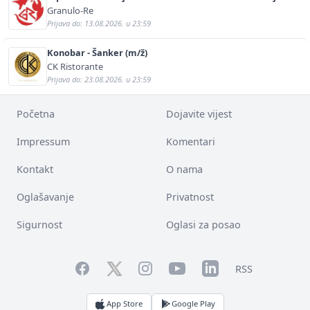
sigurnosti i pomoći (m/ž)
Granulo-Re
Prijava do: 13.08.2026. u 23:59
Konobar - Šanker (m/ž)
CK Ristorante
Prijava do: 23.08.2026. u 23:59
Početna
Dojavite vijest
Impressum
Komentari
Kontakt
O nama
Oglašavanje
Privatnost
Sigurnost
Oglasi za posao
Facebook
YouTube
LinkedIn
Twitter
Instagram
RSS
App Store
Google Play