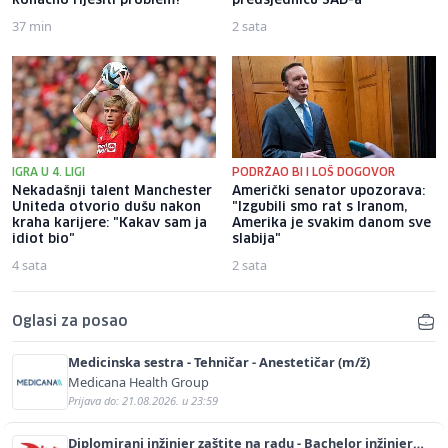
konačno riješiti problem?
predsjednicu SAD-a
37 min
2 sata
IGRA U 4. LIGI
PODRŽAO BI I LOŠ DOGOVOR
Nekadašnji talent Manchester
Američki senator upozorava:
Uniteda otvorio dušu nakon
"Izgubili smo rat s Iranom,
kraha karijere: "Kakav sam ja
Amerika je svakim danom sve
idiot bio"
slabija"
4 sata
2 sata
Oglasi za posao
Medicinska sestra - Tehničar - Anestetičar (m/ž)
Medicana Health Group
Prijava do: 21.08.2026. u 23:59
Diplomirani inžinjer zaštite na radu - Bachelor inžinjer