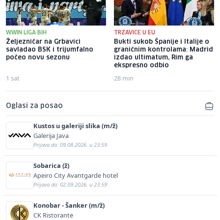
WWIN LIGA BIH
TRZAVICE U EU
Željezničar na Grbavici
Bukti sukob Španije i Italije o
savladao BSK i trijumfalno
graničnim kontrolama: Madrid
počeo novu sezonu
izdao ultimatum, Rim ga
ekspresno odbio
1 sat
28 min
Oglasi za posao
Kustos u galeriji slika (m/ž)
Galerija Java
Prijava do: 09.08.2026. u 23:59
Sobarica (ž)
Apeiro City Avantgarde hotel
Prijava do: 02.09.2026. u 23:59
Konobar - Šanker (m/ž)
CK Ristorante