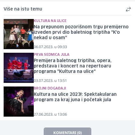
Više na istu temu
KULTURA NA ULICE
Na prepunom pozorišnom trgu premijerno
izveden prvi dio baletniog triptiha "K'o
nekad u osam"
06.07.2023. u 09:33
PRVA SEDMICA JULA
Premijera baletnog triptiha, opera,
predstava i koncert na repertoaru
programa "Kultura na ulice"
03.07.2023. u 13:51
BROJNI DOGAĐAJI
Kultura na ulice 2023!: Spektakularan
program za kraj juna i početak jula
27.06.2023. u 13:06
KOMENTARI (0)