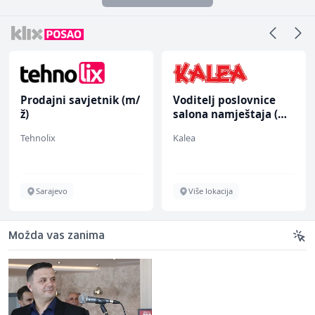
Prodajni savjetnik (m/
Voditelj poslovnice
ž)
salona namještaja (m/
ž)
Tehnolix
Kalea
Sarajevo
Više lokacija
Možda vas zanima