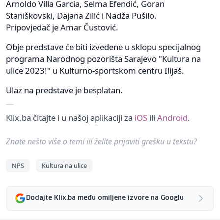
Arnoldo Villa Garcia, Selma Efendić, Goran
Staniškovski, Dajana Zilić i Nadža Pušilo.
Pripovjedač je Amar Čustović.
Obje predstave će biti izvedene u sklopu specijalnog
programa Narodnog pozorišta Sarajevo "Kultura na
ulice 2023!" u Kulturno-sportskom centru Ilijaš.
Ulaz na predstave je besplatan.
Klix.ba čitajte i u našoj aplikaciji za
iOS
ili
Android
.
Znate nešto više o temi ili želite prijaviti grešku u tekstu?
NPS
Kultura na ulice
Dodajte Klix.ba među omiljene izvore na Googlu