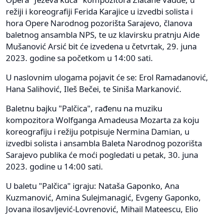
režiji i koreografiji Ferida Karajice u izvedbi solista i
hora Opere Narodnog pozorišta Sarajevo, članova
baletnog ansambla NPS, te uz klavirsku pratnju Aide
Mušanović Arsić bit će izvedena u četvrtak, 29. juna
2023. godine sa početkom u 14:00 sati.
U naslovnim ulogama pojavit će se: Erol Ramadanović,
Hana Salihović, Ileš Bečei, te Siniša Markanović.
Baletnu bajku "Palčica", rađenu na muziku
kompozitora Wolfganga Amadeusa Mozarta za koju
koreografiju i režiju potpisuje Nermina Damian, u
izvedbi solista i ansambla Baleta Narodnog pozorišta
Sarajevo publika će moći pogledati u petak, 30. juna
2023. godine u 14:00 sati.
U baletu "Palčica" igraju: Nataša Gaponko, Ana
Kuzmanović, Amina Sulejmanagić, Evgeny Gaponko,
Jovana ilosavljević-Lovrenović, Mihail Mateescu, Elio