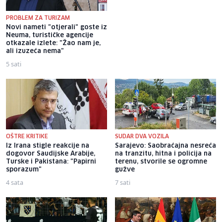
PROBLEM ZA TURIZAM
Novi nameti "otjerali" goste iz
Požar kod Srebrenice:
Neuma, turističke agencije
Potpuno izgorio objekt za
otkazale izlete: "Žao nam je,
uzgoj pilića u vlasništvu
ali izuzeća nema"
povratnika
5 sati
2 sata
OŠTRE KRITIKE
SUDAR DVA VOZILA
Iz Irana stigle reakcije na
Sarajevo: Saobraćajna nesreća
dogovor Saudijske Arabije,
na tranzitu, hitna i policija na
Turske i Pakistana: "Papirni
terenu, stvorile se ogromne
sporazum"
gužve
4 sata
7 sati