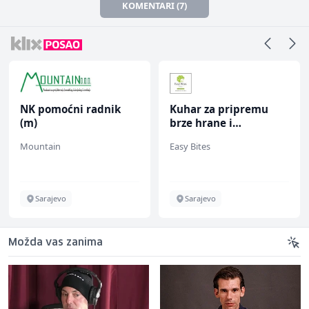
KOMENTARI (7)
NK pomoćni radnik
Kuhar za pripremu
(m)
brze hrane i
jednostavnih jela (m/
Mountain
Easy Bites
ž)
Sarajevo
Sarajevo
Možda vas zanima