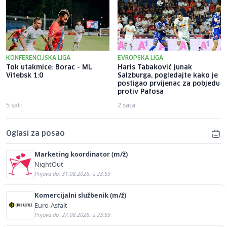
KONFERENCIJSKA LIGA
EVROPSKA LIGA
Tok utakmice: Borac - ML
Haris Tabaković junak
Vitebsk 1:0
Salzburga, pogledajte kako je
postigao prvijenac za pobjedu
protiv Pafosa
5 sati
2 sata
Oglasi za posao
Marketing koordinator (m/ž)
NightOut
Prijava do: 31.08.2026. u 23:59
Komercijalni službenik (m/ž)
Euro-Asfalt
Prijava do: 27.08.2026. u 23:59