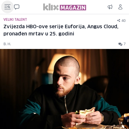
40
VELIKI TALENT
Zvijezda HBO-ove serije Euforija, Angus Cloud,
pronađen mrtav u 25. godini
B. H.
7