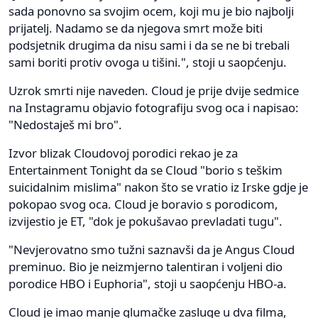
sada ponovno sa svojim ocem, koji mu je bio najbolji
prijatelj. Nadamo se da njegova smrt može biti
podsjetnik drugima da nisu sami i da se ne bi trebali
sami boriti protiv ovoga u tišini.", stoji u saopćenju.
Uzrok smrti nije naveden. Cloud je prije dvije sedmice
na Instagramu objavio fotografiju svog oca i napisao:
"Nedostaješ mi bro".
Izvor blizak Cloudovoj porodici rekao je za
Entertainment Tonight da se Cloud "borio s teškim
suicidalnim mislima" nakon što se vratio iz Irske gdje je
pokopao svog oca. Cloud je boravio s porodicom,
izvijestio je ET, "dok je pokušavao prevladati tugu".
"Nevjerovatno smo tužni saznavši da je Angus Cloud
preminuo. Bio je neizmjerno talentiran i voljeni dio
porodice HBO i Euphoria", stoji u saopćenju HBO-a.
Cloud je imao manje glumačke zasluge u dva filma,