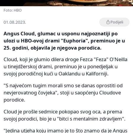
Foto: HBO
01.08.2023.
Podijeli
Angus Cloud, glumac u usponu najpoznatiji po
ulozi u HBO-ovoj drami "Euphoria", preminuo je u
25. godini, objavila je njegova porodica.
Cloud, koji je glumio dilera droge Fezca "Feza" O'Neilla
u tinejdžerskoj drami, preminuo je u ponedjeljak u
svojoj porodičnoj kući u Oaklandu u Kaliforniji.
"S najvećom tugim morali smo se danas oprostiti od
nevjerovatnog čovjeka", stoji u saopćenju Cloudove
porodice.
Cloud je prošle sedmice pokopao svog oca, a prema
svojoj porodici, bio je u "bitci s mentalnim zdravljem".
"Jedina utjeha koju imamo je to što znamo da je Angus