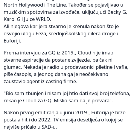
North Hollywood i The Line. Također se pojavljivao u
muzičkim spotovima za izvođače, uključujući Becky G,
Karol G i Juice WRLD.
Ali njegova karijera stvarno je krenula nakon što je
osvojio ulogu Feza, srednjoškolskog dilera droge u
Euforiji.
Prema intervjuu za GQ iz 2019., Cloud nije imao
stvarne aspiracije da postane zvijezda, pa čak ni
glumac. Nekada je radio u prodavaonici piletine i vafla,
piše časopis, a jednog dana ga je neočekivano
zaustavio agent iz casting firme.
"Bio sam zbunjen i nisam joj htio dati svoj broj telefona,
rekao je Cloud za GQ. Mislio sam da je prevara".
Nakon prvog emitiranja u junu 2019., Euforija je brzo
postala hit i do 2022. TV emisija desetljeća o kojoj se
najviše pričalo u SAD-u.