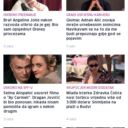
ISKRENO PRIZNANJE
GRADI USPJEŠNU KARIJERU
Brat Angeline Jolie nakon
Glumac Adnan Alić osvaja
razvoda otkrio da je gej: Bio
mreže urnebesnim snimcima:
sam opsjednut Disney
Navikavam se na to da me
princezama
ljudi prepoznaju gdje god se
pojavim
3 sata
5 sati
USKORO NA SFF-U
SKUPOCJEN MODNI DODATAK
Selma Alispahić ususret filmu
Mlađa kćerka Zdravka Čolića
o "Ay Carmeli": Dragan Jovičić
nosi torbicu vrijednu više od
bi bio ponosan; nikada nisam
3.000 dolara: Snimljena na
pomislila da igram s nekim
plaži u Budvi
drugim
3 sata
4 sata