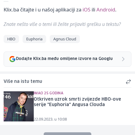
Klix.ba čitajte i u našoj aplikaciji za
iOS
ili
Android
.
Znate nešto više o temi ili želite prijaviti grešku u tekstu?
HBO
Euphoria
Agnus Cloud
Dodajte Klix.ba među omiljene izvore na Googlu
Više na istu temu
IMAO 25 GODINA
Otkriven uzrok smrti zvijezde HBO-ove
serije "Euphoria" Angusa Clouda
22.09.2023. u 10:08