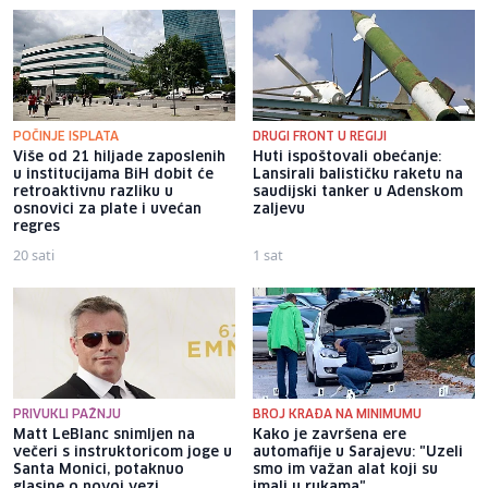
POČINJE ISPLATA
DRUGI FRONT U REGIJI
Više od 21 hiljade zaposlenih
Huti ispoštovali obećanje:
u institucijama BiH dobit će
Lansirali balističku raketu na
retroaktivnu razliku u
saudijski tanker u Adenskom
osnovici za plate i uvećan
zaljevu
regres
20 sati
1 sat
PRIVUKLI PAŽNJU
BROJ KRAĐA NA MINIMUMU
Matt LeBlanc snimljen na
Kako je završena ere
večeri s instruktoricom joge u
automafije u Sarajevu: "Uzeli
Santa Monici, potaknuo
smo im važan alat koji su
glasine o novoj vezi
imali u rukama"