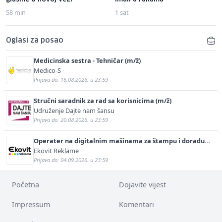
58 min
1 sat
Oglasi za posao
Medicinska sestra - Tehničar (m/ž)
Medico-S
Prijava do: 16.08.2026. u 23:59
Stručni saradnik za rad sa korisnicima (m/ž)
Udruženje Dajte nam šansu
Prijava do: 20.08.2026. u 23:59
Operater na digitalnim mašinama za štampu i doradu
(m/ž)
Ekovit Reklame
Prijava do: 04.09.2026. u 23:59
Početna
Dojavite vijest
Impressum
Komentari