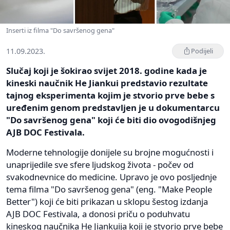
Inserti iz filma "Do savršenog gena"
11.09.2023.
Podijeli
Slučaj koji je šokirao svijet 2018. godine kada je
kineski naučnik He Jiankui predstavio rezultate
tajnog eksperimenta kojim je stvorio prve bebe s
uređenim genom predstavljen je u dokumentarcu
"Do savršenog gena" koji će biti dio ovogodišnjeg
AJB DOC Festivala.
Moderne tehnologije donijele su brojne mogućnosti i
unaprijedile sve sfere ljudskog života - počev od
svakodnevnice do medicine. Upravo je ovo posljednje
tema filma "Do savršenog gena" (eng. "Make People
Better") koji će biti prikazan u sklopu šestog izdanja
AJB DOC Festivala, a donosi priču o poduhvatu
kineskog naučnika He Jiankuija koji je stvorio prve bebe