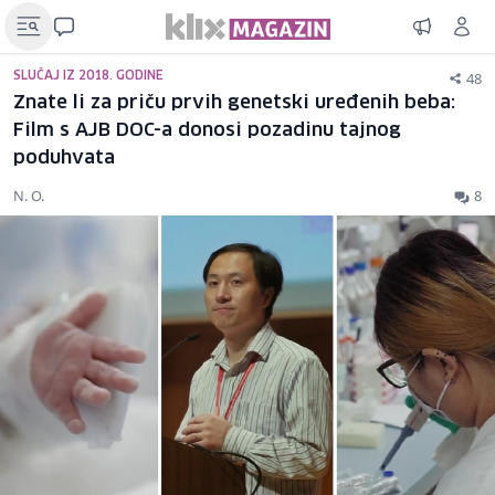
48
SLUČAJ IZ 2018. GODINE
Znate li za priču prvih genetski uređenih beba:
Film s AJB DOC-a donosi pozadinu tajnog
poduhvata
N. O.
8