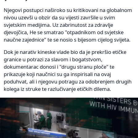
Njegovi postupci naširoko su kritikovani na globalnom
nivou uzevši u obzir da su vijesti završile u svim
svjetskim medijima. Uz zabrinutost za zdravlje
djevojčica, He se smatrao "otpadnikom od svjetske
naučne zajednice" te se nosio s bijesom cijelog svijeta.
Dok je narativ kineske vlade bio da je prekršio etičke
granice u potrazi za slavom i bogatstvom,
dokumentarac donosi i "drugu stranu ploče" te
prikazuje koji naučnici su ga inspirisali na ovaj
poduhvat, ali i njegovu potragu za odobrenjem drugih
kolega iz struke te razlučivanje etičkih dilema.