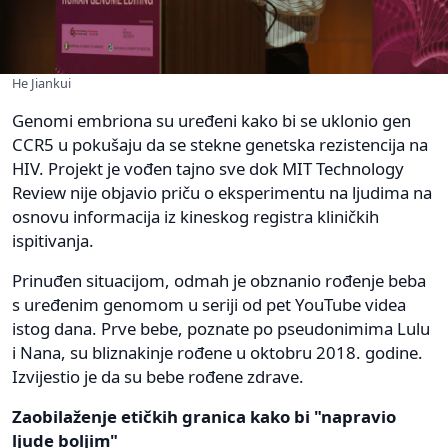
He Jiankui
Genomi embriona su uređeni kako bi se uklonio gen
CCR5 u pokušaju da se stekne genetska rezistencija na
HIV. Projekt je vođen tajno sve dok MIT Technology
Review nije objavio priču o eksperimentu na ljudima na
osnovu informacija iz kineskog registra kliničkih
ispitivanja.
Prinuđen situacijom, odmah je obznanio rođenje beba
s uređenim genomom u seriji od pet YouTube videa
istog dana. Prve bebe, poznate po pseudonimima Lulu
i Nana, su bliznakinje rođene u oktobru 2018. godine.
Izvijestio je da su bebe rođene zdrave.
Zaobilaženje etičkih granica kako bi "napravio
ljude boljim"