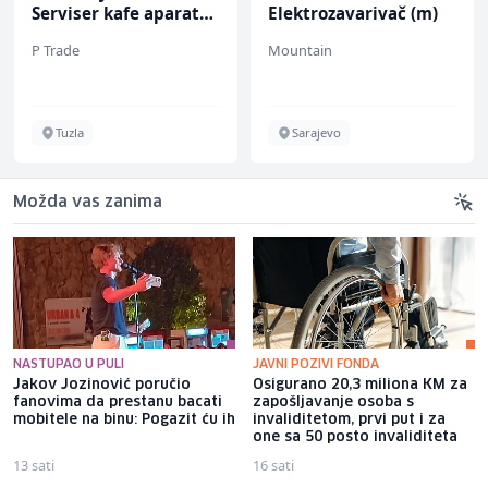
Serviser kafe aparata
Elektrozavarivač (m)
(m/ž)
P Trade
Mountain
Tuzla
Sarajevo
Možda vas zanima
NASTUPAO U PULI
JAVNI POZIVI FONDA
Jakov Jozinović poručio
Osigurano 20,3 miliona KM za
fanovima da prestanu bacati
zapošljavanje osoba s
mobitele na binu: Pogazit ću ih
invaliditetom, prvi put i za
one sa 50 posto invaliditeta
13 sati
16 sati