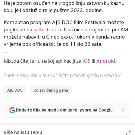
He je potom osuđen na trogodišnju zatvorsku kaznu
koju je i odslužio te je pušten 2022. godine.
Kompletan program AJB DOC Film Festivala možete
pogledati na
web stranici
. Ulaznice po cijeni od pet KM
možete nabaviti u Cineplexxu. Tokom vikenda radno
vrijeme box officea bit će od 11 do 22 sata.
Klix.ba čitajte i u našoj aplikaciji za
iOS
ili
Android
.
Znate nešto više o temi ili želite prijaviti grešku u tekstu?
AJB DOC
Do savršenog gena
Dodajte Klix.ba među omiljene izvore na Googlu
Više na istu temu