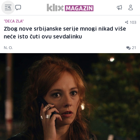
103
"DECA ZLA"
Zbog nove srbijanske serije mnogi nikad više
neće isto čuti ovu sevdalinku
N. O.
21