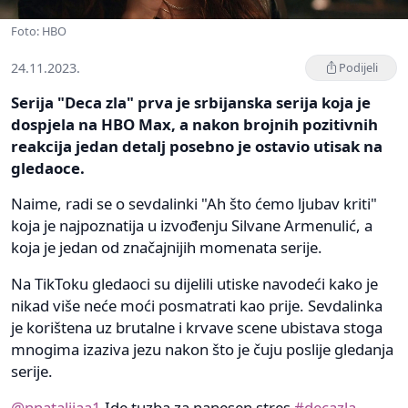
Foto: HBO
24.11.2023.
Podijeli
Serija "Deca zla" prva je srbijanska serija koja je
dospjela na HBO Max, a nakon brojnih pozitivnih
reakcija jedan detalj posebno je ostavio utisak na
gledaoce.
Naime, radi se o sevdalinki "Ah što ćemo ljubav kriti"
koja je najpoznatija u izvođenju Silvane Armenulić, a
koja je jedan od značajnijih momenata serije.
Na TikToku gledaoci su dijelili utiske navodeći kako je
nikad više neće moći posmatrati kao prije. Sevdalinka
je korištena uz brutalne i krvave scene ubistava stoga
mnogima izaziva jezu nakon što je čuju poslije gledanja
serije.
@nnatalijaa1
Ide tuzba za nanesen stres
#decazla