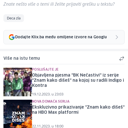
Znate nešto više o temi ili želite prijaviti grešku u tekstu?
Deca zla
Dodajte Klix.ba među omiljene izvore na Googlu
Više na istu temu
POSLUŠAJTE JE
Objavljena pjesma "BK Nečastivi" iz serije
"Znam kako dišeš" na kojoj su radili Indigo i
Kontra
19.12.2023. u 23:03
NOVA DOMAĆA SERIJA
Ekskluzivno prikazivanje "Znam kako dišeš"
na HBO Max platformi
22.11.2023. u 18:00