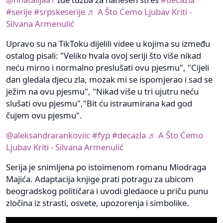
#serije
#srpskeserije
♬ A Što Ćemo Ljubav Kriti -
Silvana Armenulić
Upravo su na TikToku dijelili videe u kojima su između
ostalog pisali: "Veliko hvala ovoj seriji što više nikad
neću mirno i normalno preslušati ovu pjesmu", "Cijeli
dan gledala djecu zla, mozak mi se ispomjerao i sad se
ježim na ovu pjesmu", "Nikad više u tri ujutru neću
slušati ovu pjesmu","Bit ću istraumirana kad god
čujem ovu pjesmu".
@aleksandrarankoviic
#fyp
#decazla
♬ A Što Ćemo
Ljubav Kriti - Silvana Armenulić
Serija je snimljena po istoimenom romanu Miodraga
Majića. Adaptacija knjige prati potragu za ubicom
beogradskog političara i uvodi gledaoce u priču punu
zločina iz strasti, osvete, upozorenja i simbolike.