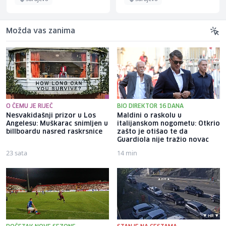
Možda vas zanima
O ČEMU JE RIJEČ
BIO DIREKTOR 16 DANA
Nesvakidašnji prizor u Los
Maldini o raskolu u
Angelesu: Muškarac snimljen u
italijanskom nogometu: Otkrio
billboardu nasred raskrsnice
zašto je otišao te da
Guardiola nije tražio novac
23 sata
14 min