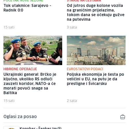
POČETAK NOVE SEZONE
STANJE NA CESTAMA
Tok utakmice: Sarajevo -
Od jutros duge kolone vozila
Radnik 0:0
na graničnim prijelazima,
tokom dana se očekuju gužve
na putevima
15 sati
3 sata
HIBRIDNE OPERACIJE
EUROSTATOVI PODACI
Ukrajinski general: Brčko je
Poljska ekonomija je šesta po
ključno, ukoliko RS odluči
veličini u EU, na putu je da
zauzeti koridor, NATO-a će
prestigne i Švicarsku
morati povući snage sa
Baltika
15 sati
2 sata
Oglasi za posao
Konobar - Šanker (m/ž)