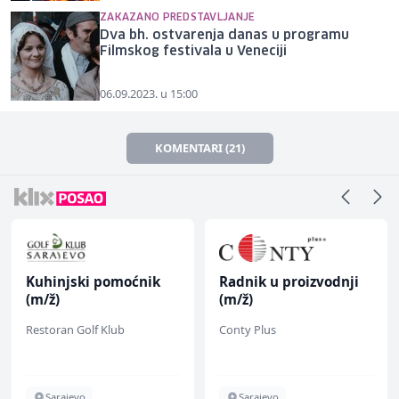
ZAKAZANO PREDSTAVLJANJE
Dva bh. ostvarenja danas u programu
Filmskog festivala u Veneciji
06.09.2023. u 15:00
KOMENTARI (21)
Kuhinjski pomoćnik
Radnik u proizvodnji
(m/ž)
(m/ž)
Restoran Golf Klub
Conty Plus
Sarajevo
Sarajevo