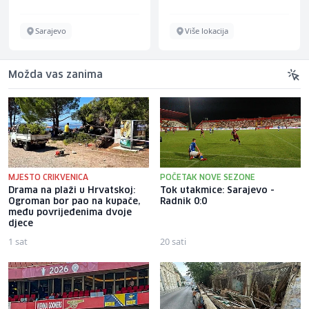
Sarajevo
Više lokacija
Možda vas zanima
MJESTO CRIKVENICA
POČETAK NOVE SEZONE
Drama na plaži u Hrvatskoj:
Tok utakmice: Sarajevo -
Ogroman bor pao na kupače,
Radnik 0:0
među povrijeđenima dvoje
djece
1 sat
20 sati