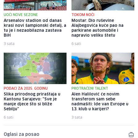
UOČI NOVE SEZONE
TOKOM NOĆI
Arsenalov stadion od danas
Mostar: Dio ruševine
krasi novi šampionski detalj, a
Alajbegovića kuće pao na
tu je i nezaobilazna zastava
parkirane automobile i
BiH
napravio veliku štetu
3 sata
6 sati
PODACI ZA 2025. GODINU
PROTRAĆENI TALENT
Slika prirodnog priraštaja u
Alen Halilović će novim
Kantonu Sarajevo: "Sve je
transferom sam sebe
manje djece što si bliže
nadmašiti: Ide van Evrope u
Sebilju"
13. klub u karijeri?
6 sati
3 sata
Oglasi za posao