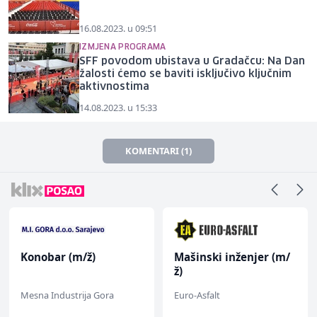
16.08.2023. u 09:51
IZMJENA PROGRAMA
SFF povodom ubistava u Gradačcu: Na Dan
žalosti ćemo se baviti isključivo ključnim
aktivnostima
14.08.2023. u 15:33
KOMENTARI (1)
Konobar (m/ž)
Mašinski inženjer (m/
ž)
Mesna Industrija Gora
Euro-Asfalt