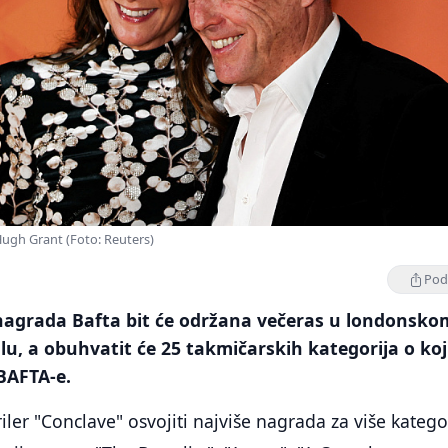
Hugh Grant (Foto: Reuters)
Podi
 nagrada Bafta bit će održana večeras u londonsko
llu, a obuhvatit će 25 takmičarskih kategorija o ko
BAFTA-e.
iler "Conclave" osvojiti najviše nagrada za više katego