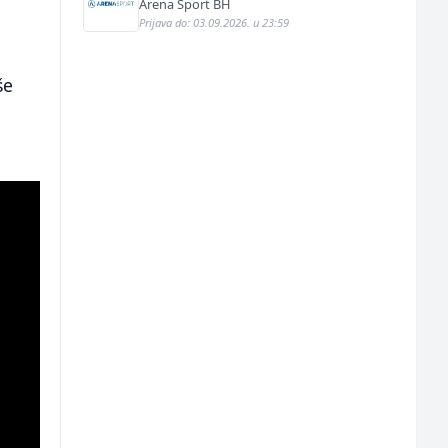
Arena Sport BH
Prijava do: 03.09.2026. u 23:59
še