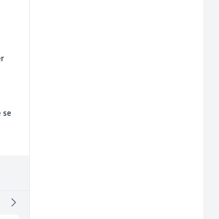
er
e se