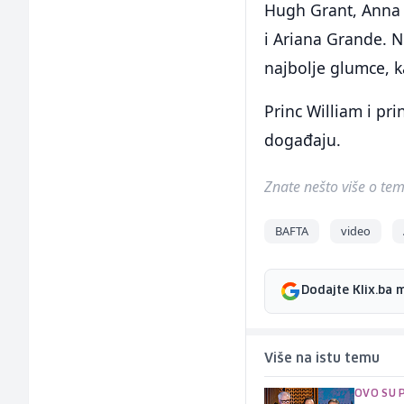
Hugh Grant, Anna 
i Ariana Grande. N
najbolje glumce, 
Princ William i pri
događaju.
Znate nešto više o temi 
BAFTA
video
Dodajte Klix.ba 
Više na istu temu
OVO SU P