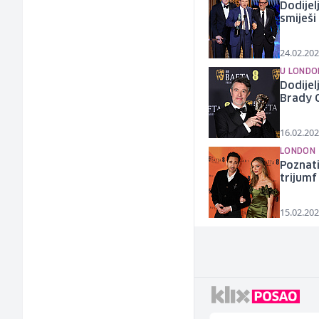
Dodijel
smiješi
24.02.202
U LONDO
Dodijel
Brady 
16.02.202
LONDON
Poznati
trijumf
15.02.202