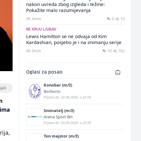
nakon uvreda zbog izgleda i težine:
Pokažite malo razumijevanja
3h 4min
0
10
NE KRIJU LJUBAV
Lewis Hamilton se ne odvaja od Kim
Kardashian, posjetio je i na snimanju serije
4h 9min
10
102
Oglasi za posao
Konobar (m/ž)
jeli
Borbono
Prijava do: 22.08.2026. u 23:59
m
jima
Snimatelj (m/ž)
Arena Sport BH
Prijava do: 03.09.2026. u 23:59
rija,
Ton majstor (m/ž)