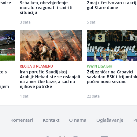
rsnice
Schalkea, obezbjeđenje
Zmaj učestvovao u akcij
moralo reagovati i smiriti
gol Stare dame
situaciju
3 sata
5 sati
REGIJA U PLAMENU
WWIN LIGA BIH
ce s
Iran poručio Saudijskoj
Željezničar na Grbavici
Arabiji: Nekad ste se oslanjali
savladao BSK i trijumfa
a
na američke baze, a sad na
počeo novu sezonu
najem
njihove potrčke
1 sat
22 sata
m
Komentari
Kontakt
O nama
Oglašavanje
P