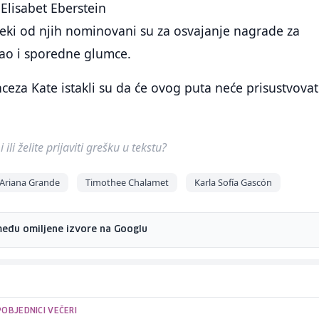
Elisabet Eberstein
eki od njih nominovani su za osvajanje nagrade za
kao i sporedne glumce.
nceza Kate istakli su da će ovog puta neće prisustvovat
ili želite prijaviti grešku u tekstu?
Ariana Grande
Timothee Chalamet
Karla Sofía Gascón
među omiljene izvore na Googlu
OBJEDNICI VEČERI