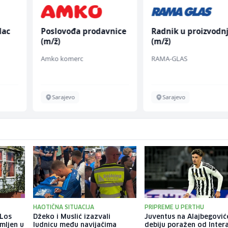
lac
Poslovođa prodavnice
Radnik u proizvodnj
(m/ž)
(m/ž)
Amko komerc
RAMA-GLAS
Sarajevo
Sarajevo
HAOTIČNA SITUACIJA
PRIPREME U PERTHU
 Los
Džeko i Muslić izazvali
Juventus na Alajbegovi
mljen u
ludnicu među navijačima
debiju poražen od Intera