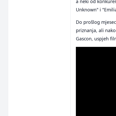
a neki od konkuren
Unknown" i "Emilia
Do prošlog mjeseca
priznanja, ali nak
Gascon, uspjeh fil