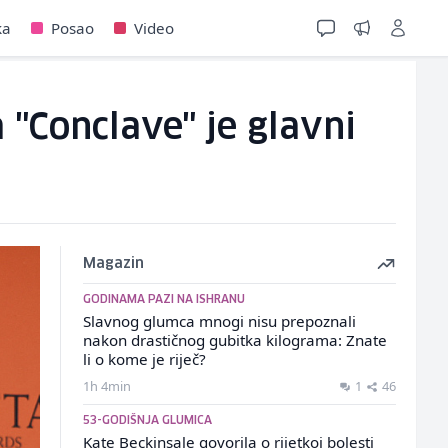
ka
Posao
Video
"Conclave" je glavni
Magazin
GODINAMA PAZI NA ISHRANU
Slavnog glumca mnogi nisu prepoznali
nakon drastičnog gubitka kilograma: Znate
li o kome je riječ?
1h 4min
1
46
53-GODIŠNJA GLUMICA
Kate Beckinsale govorila o rijetkoj bolesti