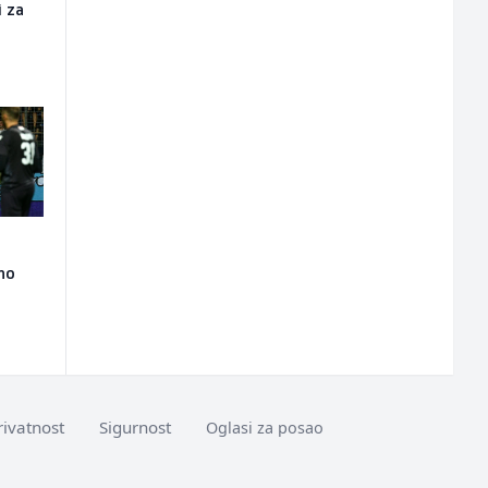
i za
lno
rivatnost
Sigurnost
Oglasi za posao