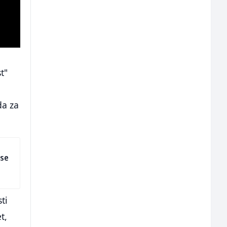
t"
da za
 se
ti
t,