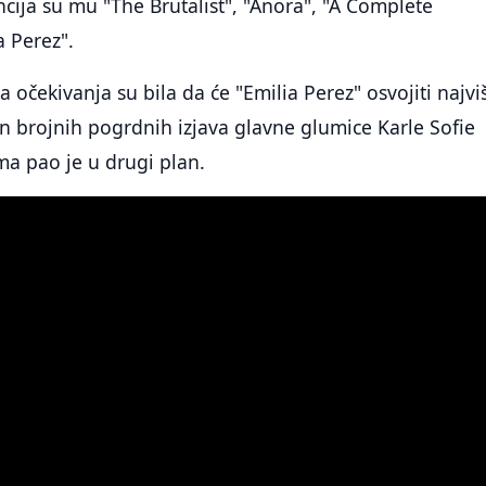
cija su mu "The Brutalist", "Anora", "A Complete
 Perez".
 očekivanja su bila da će "Emilia Perez" osvojiti najvi
on brojnih pogrdnih izjava glavne glumice Karle Sofie
ma pao je u drugi plan.