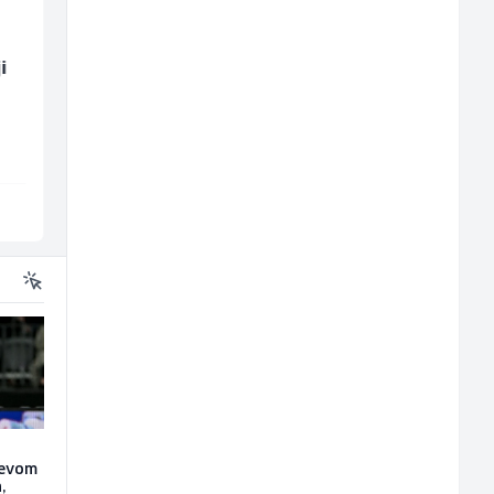
i
Konobar - Barmen (m/
Komercijalni
ž)
službenik (m/ž)
Hotel Nomad
Euro-Asfalt
Sarajevo
Više lokacija
ćevom
,