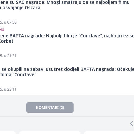
jene su SAG nagrade: Mnogi smatraju da se najboljem filmu
 i osvajanje Oscara
5. u 07:50
NU
jene BAFTA nagrade: Najbolji film je "Conclave", najbolji režis
Corbet
5. u 21:31
 se okupili na zabavi ususret dodjeli BAFTA nagrada: Očekuj
 filma "Conclave"
5. u 23:11
KOMENTARI (2)