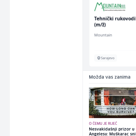
Konobar (m/ž)
Tehnički rukovodi
(m/ž)
Mesna Industrija Gora
Mountain
Sarajevo
Sarajevo
Možda vas zanima
O ČEMU JE RIJEČ
Nesvakidašnji prizor u
Angelesu: Muškarac sni