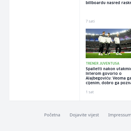
billboardu nasred rask
7 sati
TRENER JUVENTUSA
Spalletti nakon utakmi
Interom govorio o
Alajbegoviću: Veoma g
cijenim, dobro ga poz
1 sat
Dojavite vijest
Impressu
Početna