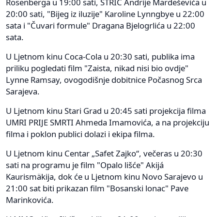
Rosenberga u 19:00 sati, STRIC Andrije Mardeševića u
20:00 sati, "Bijeg iz iluzije" Karoline Lynngbye u 22:00
sata i "Čuvari formule" Dragana Bjelogrlića u 22:00
sata.
U Ljetnom kinu Coca-Cola u 20:30 sati, publika ima
priliku pogledati film "Zaista, nikad nisi bio ovdje"
Lynne Ramsay, ovogodišnje dobitnice Počasnog Srca
Sarajeva.
U Ljetnom kinu Stari Grad u 20:45 sati projekcija filma
UMRI PRIJE SMRTI Ahmeda Imamovića, a na projekciju
filma i poklon publici dolazi i ekipa filma.
U Ljetnom kinu Centar „Safet Zajko“, večeras u 20:30
sati na programu je film "Opalo lišće" Akijá
Kaurismäkija, dok će u Ljetnom kinu Novo Sarajevo u
21:00 sat biti prikazan film "Bosanski lonac" Pave
Marinkovića.