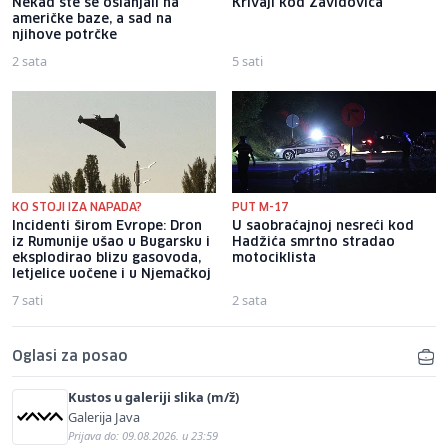
Nekad ste se oslanjali na
Krivaji kod Zavidovića
američke baze, a sad na
njihove potrčke
2 sata
5 sati
KO STOJI IZA NAPADA?
PUT M-17
Incidenti širom Evrope: Dron
U saobraćajnoj nesreći kod
iz Rumunije ušao u Bugarsku i
Hadžića smrtno stradao
eksplodirao blizu gasovoda,
motociklista
letjelice uočene i u Njemačkoj
7 sati
2 sata
Oglasi za posao
Kustos u galeriji slika (m/ž)
Galerija Java
Prijava do: 09.08.2026. u 23:59