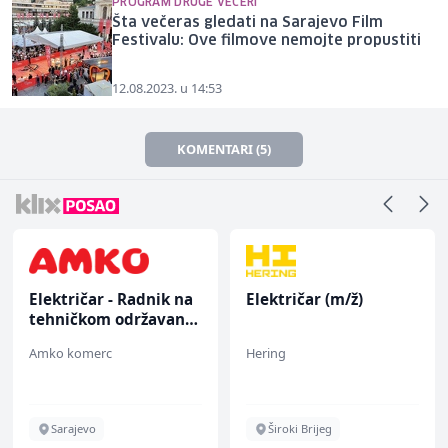
PROGRAM DRUGE VEČERI
Šta večeras gledati na Sarajevo Film
Festivalu: Ove filmove nemojte propustiti
12.08.2023. u 14:53
KOMENTARI (5)
Električar - Radnik na
Električar (m/ž)
tehničkom održavanju
(m/ž)
Amko komerc
Hering
Sarajevo
Široki Brijeg