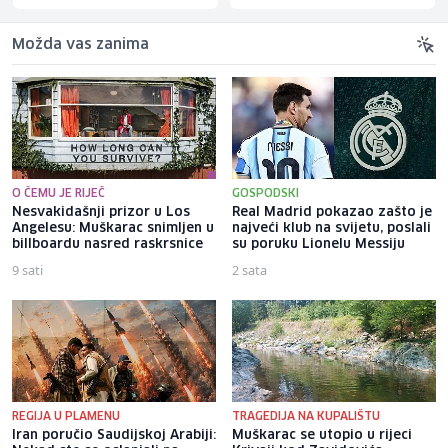
Možda vas zanima
O ČEMU JE RIJEČ
GOSPODSKI
Nesvakidašnji prizor u Los
Real Madrid pokazao zašto je
Angelesu: Muškarac snimljen u
najveći klub na svijetu, poslali
billboardu nasred raskrsnice
su poruku Lionelu Messiju
9 sati
2 sata
REGIJA U PLAMENU
TRAGEDIJA NA KUPALIŠTU
Iran poručio Saudijskoj Arabiji:
Muškarac se utopio u rijeci