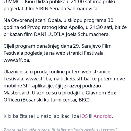
U MMC – Kinu Ilidža publika u 21:00 sat ima priliku
pogledati film SIRIN Senada Šahmanovića.
Na Otvorenoj sceni Obala, u sklopu programa 30
godina od Prvog ratnog kina Apollo, u 21:30 sati, bit će
prikazan film DANI LUDILA Joela Schumachera.
Cijeli program današnjeg dana 29. Sarajevo Film
Festivala pogledajte na web stranici Festivala,
www.sff.ba.
Ulaznice su u prodaji online putem web stranice
Festivala: www.sff.ba, na tickets.sff.ba, te putem nove
mobilne SFF aplikacije, čiji je razvoj podržao
Mastercard. Ulaznice su u prodaji i u Glavnom Box
Officeu (Bosanski kulturni centar, BKC).
Klix.ba čitajte i u našoj aplikaciji za
iOS
ili
Android
.
Znate nešto više o temi ili želite prijaviti grešku u tekstu?