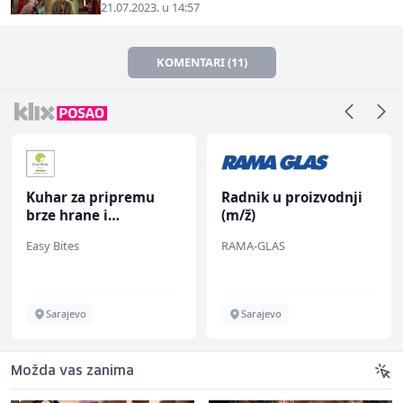
21.07.2023. u 14:57
KOMENTARI (11)
Kuhar za pripremu
Radnik u proizvodnji
brze hrane i
(m/ž)
jednostavnih jela (m/
Easy Bites
RAMA-GLAS
ž)
Sarajevo
Sarajevo
Možda vas zanima