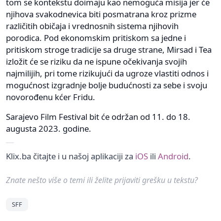
tom se kontekstu doimaju kao nemoguća misija jer će
njihova svakodnevica biti posmatrana kroz prizme
različitih običaja i vrednosnih sistema njihovih
porodica. Pod ekonomskim pritiskom sa jedne i
pritiskom stroge tradicije sa druge strane, Mirsad i Tea
izložit će se riziku da ne ispune očekivanja svojih
najmilijih, pri tome rizikujući da ugroze vlastiti odnos i
mogućnost izgradnje bolje budućnosti za sebe i svoju
novorođenu kćer Fridu.
Sarajevo Film Festival bit će održan od 11. do 18.
augusta 2023. godine.
Klix.ba čitajte i u našoj aplikaciji za
iOS
ili
Android
.
Znate nešto više o temi ili želite prijaviti grešku u tekstu?
SFF