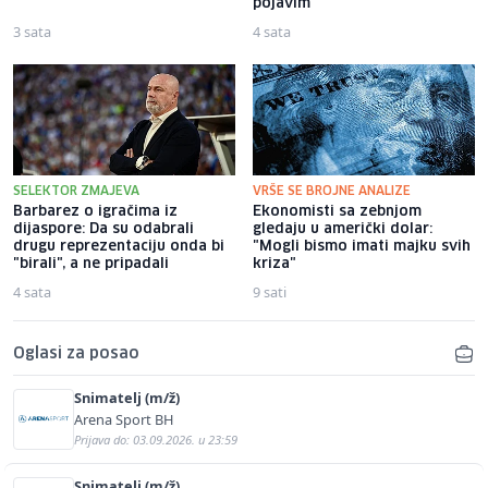
pojavim
3 sata
4 sata
SELEKTOR ZMAJEVA
VRŠE SE BROJNE ANALIZE
Barbarez o igračima iz
Ekonomisti sa zebnjom
dijaspore: Da su odabrali
gledaju u američki dolar:
drugu reprezentaciju onda bi
"Mogli bismo imati majku svih
"birali", a ne pripadali
kriza"
4 sata
9 sati
Oglasi za posao
Snimatelj (m/ž)
Arena Sport BH
Prijava do: 03.09.2026. u 23:59
Snimatelj (m/ž)