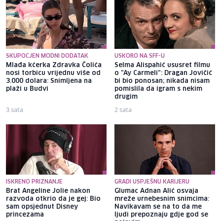
SKUPOCJEN MODNI DODATAK
USKORO NA SFF-U
Mlađa kćerka Zdravka Čolića
Selma Alispahić ususret filmu
nosi torbicu vrijednu više od
o "Ay Carmeli": Dragan Jovičić
3.000 dolara: Snimljena na
bi bio ponosan; nikada nisam
plaži u Budvi
pomislila da igram s nekim
drugim
3 sata
2 sata
ISKRENO PRIZNANJE
GRADI USPJEŠNU KARIJERU
Brat Angeline Jolie nakon
Glumac Adnan Alić osvaja
razvoda otkrio da je gej: Bio
mreže urnebesnim snimcima:
sam opsjednut Disney
Navikavam se na to da me
princezama
ljudi prepoznaju gdje god se