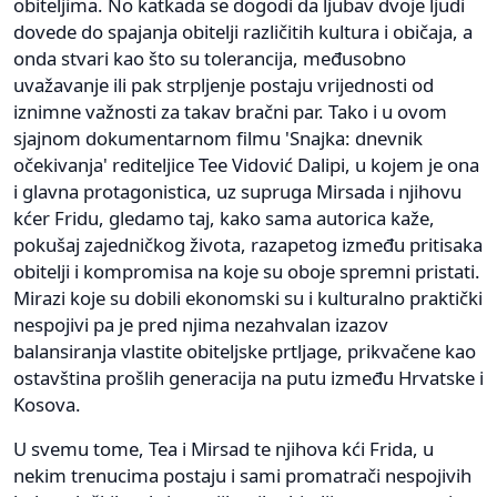
obiteljima. No katkada se dogodi da ljubav dvoje ljudi
dovede do spajanja obitelji različitih kultura i običaja, a
onda stvari kao što su tolerancija, međusobno
uvažavanje ili pak strpljenje postaju vrijednosti od
iznimne važnosti za takav bračni par. Tako i u ovom
sjajnom dokumentarnom filmu 'Snajka: dnevnik
očekivanja' rediteljice Tee Vidović Dalipi, u kojem je ona
i glavna protagonistica, uz supruga Mirsada i njihovu
kćer Fridu, gledamo taj, kako sama autorica kaže,
pokušaj zajedničkog života, razapetog između pritisaka
obitelji i kompromisa na koje su oboje spremni pristati.
Mirazi koje su dobili ekonomski su i kulturalno praktički
nespojivi pa je pred njima nezahvalan izazov
balansiranja vlastite obiteljske prtljage, prikvačene kao
ostavština prošlih generacija na putu između Hrvatske i
Kosova.
U svemu tome, Tea i Mirsad te njihova kći Frida, u
nekim trenucima postaju i sami promatrači nespojivih