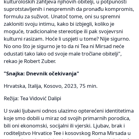
kulturoloških zahtjeva njihovih obitelji, u potpunosti
suprotstavljenih i nespremnih da pronađu kompromis,
formulu za suživot. Unatoč tome, oni su spremni
zakloniti svoju intimu, kako bi izbjegli, koliko je
moguće, tradicionalne stereotipe ili pak svojevrsni
kulturni rasizam. Hoće li uspjeti u tome? Nije sigurno.
No ono što je sigurno je to da ni Tea ni Mirsad neće
odustati tako lako od svoje male tročlane obitelji",
rekao je Robert Zuber.
"Snajka: Dnevnik očekivanja"
Hrvatska, Italija, Kosovo, 2023, 75 min.
Režija: Tea Vidović Dalipi
U svaki ljubavni odnos ulazimo opterećeni identitetima
koje smo dobili u miraz od svojih primarnih porodica,
bili oni ekonomski, socijalni ili vjerski. Ljubav, brak i
roditeljstvo Hrvatice Tee i kosovskog Roma Mirsada u