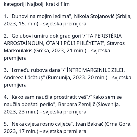
kategoriji Najbolji kratki film
1. "Duhovi na mojim leđima", Nikola Stojanović (Srbija,
2023, 15. min) – svjetska premijera
2. "Golubovi umiru dok grad gori"/"TA PERISTÉRIA
ARROSTAÍNOUN, ÓTAN I PÓLI PHLÉYETAI", Stavros
Markoulakis (Grčka, 2023, 21 min.) – svjetska
premijera
3. "Između rubova dana"/"ÎNTRE MARGINILE ZILEI,
Andreea Lăcătuș" (Rumunija, 2023. 20 min.) – svjetska
premijera
4. "Kako sam naučila prostiratit veš"/"Kako sem se
naučila obešati perilo", Barbara Zemljič (Slovenija,
2023, 23 min.) – svjetska premijera
5. "Neka cvjeta rosno cvijeće", Ivan Bakrač (Crna Gora,
2023, 17 min.) – svjetska premijera