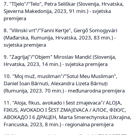
7. "TIjelo"/"Telo", Petra Seliškar (Slovenija, Hrvatska,
Sjeverna Makedonija, 2023, 91 min.) - svjetska
premijera
8. "Vilinski vrt"/"Fanni Kertje", Gergő Somogyvári
(Mađarska, Rumunija, Hrvatska, 2023, 83 min.) -
svjetska premijera
9. "Zagrljaj"/"Objem" Miroslav Mandić (Slovenija,
Hrvatska, 2023, 14 min.) - svjetska premijera
10. "Moj muž, musliman"/"Sotul Meu Musliman",
Daniel Ioan Bărnuti, Alexandra Lizeta Bărnuți
(Rumunija, 2023. 70 min.) - međunarodna premijera
11. "Aloja, fikus, avokado i šest zmajevaca"/ ALOJA,
FIKUS, AVOKADO I ŠEST ZMAJEVACA / АЛОЄ, ФІКУС,
АВОКАДО І 6 ДРАЦЕН, Marta Smerechynska (Ukrajina,
Francuska, 2023, 8 min.) - regionalna premijera