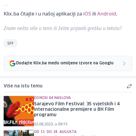
Klix.ba čitajte i u našoj aplikaciji za
iOS
ili
Android
.
Znate nešto više o temi ili želite prijaviti grešku u tekstu?
SFF
Dodajte Klix.ba među omiljene izvore na Googlu
Više na istu temu
DONOSI 64 NASLOVA
Sarajevo Film Festival: 35 svjetskih i 4
internacionalne premijere u BH Film
programu
02.08.2023. u 09:15
OD 11. DO 18. AUGUSTA