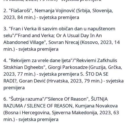
2. "Flašaroši", Nemanja Vojinović (Srbija, Slovenija,
2023, 84 min.) - svjetska premijera
3. "Fran i Verka ili sasvim običan dan u napuštenom
selu"/"Frand and Verka; Or A Usual Day In An
Abandoned Village", Sovran Nrecaj (Kosovo, 2023, 14
min.) - svjetska premijera
4. "Rekvijem za vrele dane ljeta"/"Rekviemi Zafkhulis
Sitskhian Dgheebs", Giorgi Parkosadze (Gruzija, Grčka,
2023, 77 min.) - svjetska premijera 5. ŠTO DA SE
RADI?, Goran Dević (Hrvatska, 2023, 79 min.) - svjetska
premijera
6. "Šutnja razuma"/"Silence Of Reason", ŠUTNJA
RAZUMA / SILENCE OF REASON, Kumjana Novakova
(Bosna i Hercegovina, Sjeverna Makedonija, 2023, 63
min.) - svjetska premijera