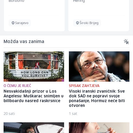
Borbono
Hering
Sarajevo
Široki Brijeg
Možda vas zanima
O ČEMU JE RIJEČ
SPISAK ZAHTJEVA
Nesvakidašnji prizor u Los
Visoki iranski zvaničnik: Sve
Angelesu: Muškarac snimljen u
dok SAD ne popravi svoje
billboardu nasred raskrsnice
ponašanje, Hormuz neće biti
otvoren
20 sati
1 sat