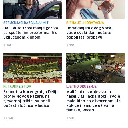
STRUČNJACI RAZBIJAJU MIT
BITNA JE I HIDRATACIJA
Da li auto troši manje goriva
Dodavanjem ovog voća u
sa spuštenim prozorima ili s
vodu svaki dan možete
uključenom klimom
poboljšati probavu
1 sat
1 sat
NI TRUNKE STIDA
LJETNO DRUŽENJE
Sramotna koreografija Delija
Mališani u sarajevskom
protiv Novog Pazara, na
naselju Miljacka dobili svoje
sjevernoj tribini su odali
malo kino na otvorenom: Uz
počast zločincu Mladiću
kokice i lampice uživali u
filmskoj večeri
11 sati
1 sat