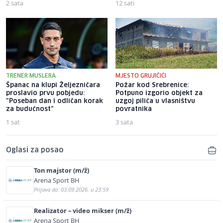
2 sata
12 sati
TRENER MUSLERA
MJESTO GRUJIČIĆI
Španac na klupi Željezničara
Požar kod Srebrenice:
proslavio prvu pobjedu:
Potpuno izgorio objekt za
"Poseban dan i odličan korak
uzgoj pilića u vlasništvu
za budućnost"
povratnika
1 sat
3 sata
Oglasi za posao
Ton majstor (m/ž)
Arena Sport BH
Prijava do: 03.09.2026. u 23:59
Realizator – video mikser (m/ž)
Arena Sport BH