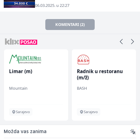
06.03.2025. u 22:27
KOMENTARI (2)
Limar (m)
Radnik u restoranu
(m/ž)
Mountain
BASH
Sarajevo
Sarajevo
Možda vas zanima