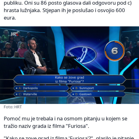
publiku. Oni su 86 posto glasova dali odgovoru pod c)
hrasta lužnjaka. Stjepan ih je poslušao i osvojio 600
eura.
Foto: HRT
Pomoć mu je trebala i na osmom pitanju u kojem se
tražio naziv grada iz filma "Furiosa".
"Kako se zove grad iz filma 'Furiosa'?", glasilo je pitanje,