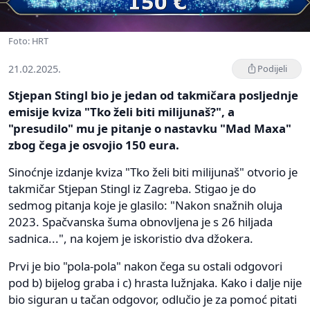
Foto: HRT
21.02.2025.
Podijeli
Stjepan Stingl bio je jedan od takmičara posljednje
emisije kviza "Tko želi biti milijunaš?", a
"presudilo" mu je pitanje o nastavku "Mad Maxa"
zbog čega je osvojio 150 eura.
Sinoćnje izdanje kviza "Tko želi biti milijunaš" otvorio je
takmičar Stjepan Stingl iz Zagreba. Stigao je do
sedmog pitanja koje je glasilo: "Nakon snažnih oluja
2023. Spačvanska šuma obnovljena je s 26 hiljada
sadnica...", na kojem je iskoristio dva džokera.
Prvi je bio "pola-pola" nakon čega su ostali odgovori
pod b) bijelog graba i c) hrasta lužnjaka. Kako i dalje nije
bio siguran u tačan odgovor, odlučio je za pomoć pitati