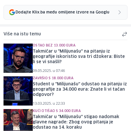
Dodajte Klix.ba među omiljene izvore na Googlu
Više na istu temu
OSTAO BEZ 13.000 EURA
Takmičar u "Milijunašu" na pitanju iz
geografije iskoristio sva tri džokera: Biste
li se vi snašli?
09.05.2025. u 07:46
ZAVRŠIO S 18.000 EURA
Student u "Milijunašu" odustao na pitanju iz
geografije za 34.000 eura: Znate li vi tačan
odgovor?
13.03.2025. u 22:33
KUĆI OTIŠAO S 34.000 EURA
Takmičar u "Milijunašu" stigao nadomak
glavne nagrade: Zbog ovog pitanja je
odustao na 14. koraku