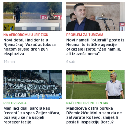
NA AERODROMU U LEIPZIGU
PROBLEM ZA TURIZAM
Novi detalji incidenta u
Novi nameti "otjerali" goste iz
Njemačkoj: Vozač autobusa
Neuma, turističke agencije
nogom srušio dron pun
otkazale izlete: "Žao nam je,
eksploziva
ali izuzeća nema"
16 min
6 sati
PROTIV BSK-A
NAČELNIK OPĆINE CENTAR
Manijaci digli parolu kao
Mandićeva oštra poruka
"recept" za spas Željezničara,
Džemidžiću: Molio sam da ne
pozivaju se na uspjeh
zatvarate Koševo, smiješ li
reprezentacije
poslati inspekciju Borcu?