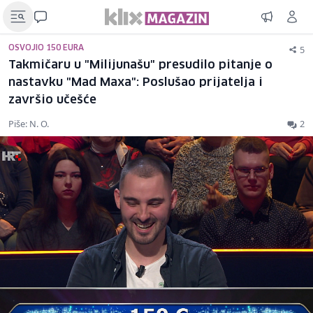
5
OSVOJIO 150 EURA
Takmičaru u "Milijunašu" presudilo pitanje o
nastavku "Mad Maxa": Poslušao prijatelja i
završio učešće
Piše: N. O.
2