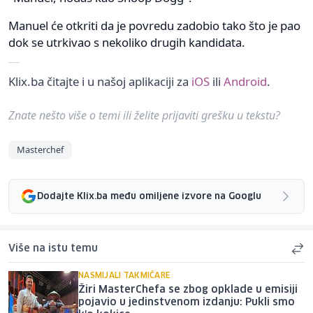
Manuel će otkriti da je povredu zadobio tako što je pao
dok se utrkivao s nekoliko drugih kandidata.
Klix.ba čitajte i u našoj aplikaciji za
iOS
ili
Android
.
Znate nešto više o temi ili želite prijaviti grešku u tekstu?
Masterchef
Dodajte Klix.ba među omiljene izvore na Googlu
Više na istu temu
NASMIJALI TAKMIČARE
Žiri MasterChefa se zbog opklade u emisiji
pojavio u jedinstvenom izdanju: Pukli smo