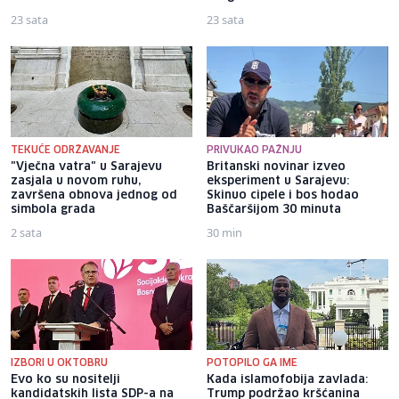
23 sata
23 sata
TEKUĆE ODRŽAVANJE
PRIVUKAO PAŽNJU
"Vječna vatra" u Sarajevu
Britanski novinar izveo
zasjala u novom ruhu,
eksperiment u Sarajevu:
završena obnova jednog od
Skinuo cipele i bos hodao
simbola grada
Baščaršijom 30 minuta
2 sata
30 min
IZBORI U OKTOBRU
POTOPILO GA IME
Evo ko su nositelji
Kada islamofobija zavlada:
kandidatskih lista SDP-a na
Trump podržao kršćanina