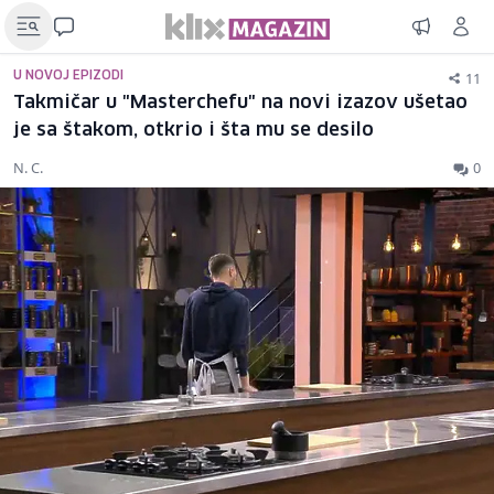
11
U NOVOJ EPIZODI
Takmičar u "Masterchefu" na novi izazov ušetao
je sa štakom, otkrio i šta mu se desilo
N. C.
0