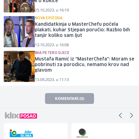
k'o kokice
25.10.2023. u 16:19
NOVA EPIZODA
Kandidatkinja u MasterChefu počela
plakati, kuhar Stjepan poručio: Razbio bih
tanjir koliko sam ljut
13.10.2023. u 16:08
IMA PETERO DJECE
Mustafa Ramić iz "MasterChefa": Moram se
pobrinuti za porodicu, nemamo krov nad
glavom
13.09.2023. u 11:13
KOMENTARI (0)