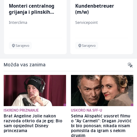
Monteri centralnog
Kundenbetreuer
grijanja i plinskih
(m/w)
instalacija (m)
Interclima
Servicepoint
Sarajevo
Sarajevo
Možda vas zanima
ISKRENO PRIZNANJE
USKORO NA SFF-U
Brat Angeline Jolie nakon
Selma Alispahić ususret filmu
razvoda otkrio da je gej: Bio
o "Ay Carmeli": Dragan Jovičić
sam opsjednut Disney
bi bio ponosan; nikada nisam
princezama
pomislila da igram s nekim
drugim