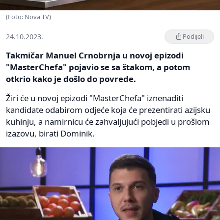
(Foto: Nova TV)
24.10.2023.
Podijeli
Takmičar Manuel Crnobrnja u novoj epizodi
"MasterChefa" pojavio se sa štakom, a potom
otkrio kako je došlo do povrede.
Žiri će u novoj epizodi "MasterChefa" iznenaditi
kandidate odabirom odjeće koja će prezentirati azijsku
kuhinju, a namirnicu će zahvaljujući pobjedi u prošlom
izazovu, birati Dominik.