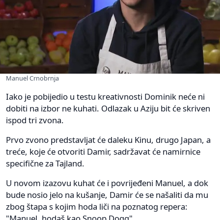
Manuel Crnobrnja
Iako je pobijedio u testu kreativnosti Dominik neće ni
dobiti na izbor ne kuhati. Odlazak u Aziju bit će skriven
ispod tri zvona.
Prvo zvono predstavljat će daleku Kinu, drugo Japan, a
treće, koje će otvoriti Damir, sadržavat će namirnice
specifične za Tajland.
U novom izazovu kuhat će i povrijeđeni Manuel, a dok
bude nosio jelo na kušanje, Damir će se našaliti da mu
zbog štapa s kojim hoda liči na poznatog repera:
"Manuel, hodaš kao Snoop Dogg".