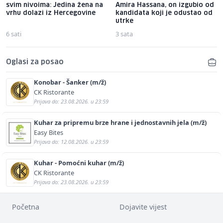
svim nivoima: Jedina žena na
Amira Hassana, on izgubio od
vrhu dolazi iz Hercegovine
kandidata koji je odustao od
utrke
6 sati
3 sata
Oglasi za posao
Konobar - Šanker (m/ž)
CK Ristorante
Prijava do: 23.08.2026. u 23:59
Kuhar za pripremu brze hrane i jednostavnih jela (m/ž)
Easy Bites
Prijava do: 12.08.2026. u 23:59
Kuhar - Pomoćni kuhar (m/ž)
CK Ristorante
Prijava do: 23.08.2026. u 23:59
Početna
Dojavite vijest