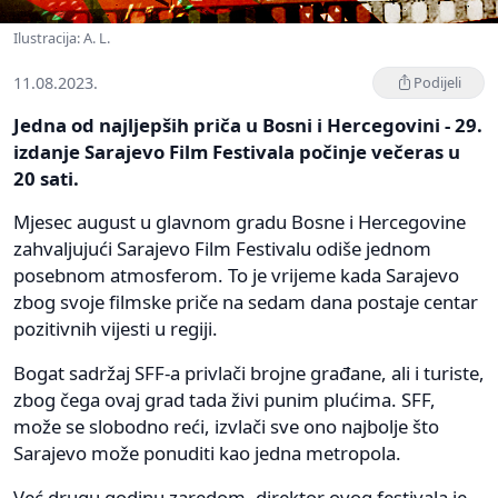
Ilustracija: A. L.
11.08.2023.
Podijeli
Jedna od najljepših priča u Bosni i Hercegovini - 29.
izdanje Sarajevo Film Festivala počinje večeras u
20 sati.
Mjesec august u glavnom gradu Bosne i Hercegovine
zahvaljujući Sarajevo Film Festivalu odiše jednom
posebnom atmosferom. To je vrijeme kada Sarajevo
zbog svoje filmske priče na sedam dana postaje centar
pozitivnih vijesti u regiji.
Bogat sadržaj SFF-a privlači brojne građane, ali i turiste,
zbog čega ovaj grad tada živi punim plućima. SFF,
može se slobodno reći, izvlači sve ono najbolje što
Sarajevo može ponuditi kao jedna metropola.
Već drugu godinu zaredom, direktor ovog festivala je