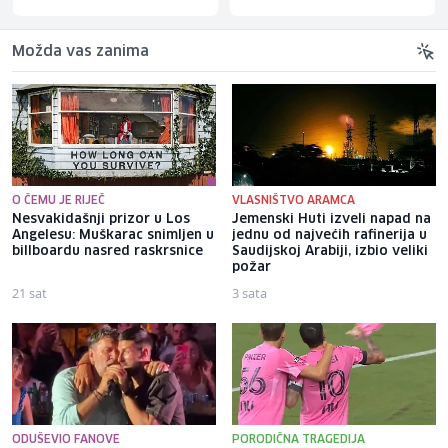
Možda vas zanima
O ČEMU JE RIJEČ
VLASNIŠTVO ARAMCA
Nesvakidašnji prizor u Los
Jemenski Huti izveli napad na
Angelesu: Muškarac snimljen u
jednu od najvećih rafinerija u
billboardu nasred raskrsnice
Saudijskoj Arabiji, izbio veliki
požar
21 sat
3 sata
ODUŠEVIO FANOVE
PORODIČNA TRAGEDIJA