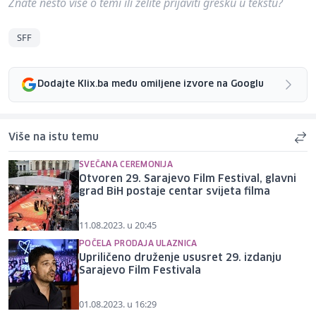
Znate nešto više o temi ili želite prijaviti grešku u tekstu?
SFF
Dodajte Klix.ba među omiljene izvore na Googlu
Više na istu temu
SVEČANA CEREMONIJA
Otvoren 29. Sarajevo Film Festival, glavni
grad BiH postaje centar svijeta filma
11.08.2023. u 20:45
POČELA PRODAJA ULAZNICA
Upriličeno druženje ususret 29. izdanju
Sarajevo Film Festivala
01.08.2023. u 16:29