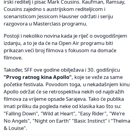
irski reditelj i pisac Mark Cousins. Kaufman, Ramsay,
Cousins zajedno s austrijskom rediteljicom i
scenaristicom Jessicom Hausner održati i seriju
razgovora u Masterclass programu.
Postoji i nekoliko novina kada je riječ o ovogodišnjem
izdanju, a to je da će na Open Air programu biti
prikazan veći broj filmova s fokusom na domaće
filmove.
Također, SFF ove godine obilježava i 30. godišnjicu
"Prvog ratnog kina Apollo"
, koje se veže za same
početke festivala. Povodom toga, u nekadašnjem kinu
Apollo održat će se retrospektiva nekih od najdražih
filmova za vrijeme opsade Sarajeva. Tako će publika
imati priliku da pogleda neke od klasika kao što su:
"Falling Down", "Wild at Heart", "Easy Rider", "We're
No Angels", "Night on Earth" "Basic Instinct" i "Thelma
& Louise".