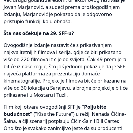
Jovan Marjanović, a sudeći prema prošlogodišnjem
izdanju, Marjanović je pokazao da je odgovorno
pristupio funkciji koju obnaša.
Šta nas očekuje na 29. SFF-u?
Ovogodišnje izdanje nastavit će s prikazivanjem
najkvalitetnijih filmova i serija, gdje će biti prikazano
više od 220 filmova iz cijelog svijeta. Čak 49 premijera
bit će iz naše regije, što još jednom pokazuje da je SFF
najveća platforma za prezentaciju domaće
kinematografije. Projekcije filmova bit će prikazane na
više od 30 lokacija u Sarajevu, a brojne projekcije bit će
prikazane i u Mostaru i Tuzli.
Film koji otvara ovogodišnji SFF je
"Poljubite
budućnost"
("Kiss the Future") u režiji Nenada Čičina-
Šaina, a čiji scenarij potpisuju Čičin-Šain i Bill Carter.
Ono što je svakako zanimljivo jeste da su producenti