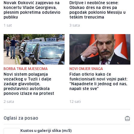
Novak Đoković zapjevao na
Dirljive i neobične scene:
koncertu Vlade Georgieva,
Obukao dres na dres pa
plesnim pokretima oduševio
pogodak poklonio Messiju u
publiku
teškim trenucima
1 sat
3 sata
BORBA TRAJE MJESECIMA
NOVI OMJER SNAGA
Novi sistem polaganja
Fidan otkrio kako će
vozačkog u Tuzli i dalje
funkcionisati novi vojni pakt:
zadaje glavobolje,
"Napadnete li jednog od nas,
predstavnici autoškola
napali ste sve"
ponovo izlaze na protest
2 sata
12 sati
Oglasi za posao
Kustos u galeriji slika (m/ž)