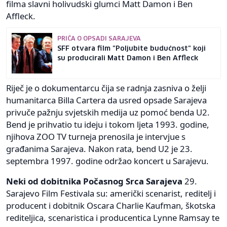
filma slavni holivudski glumci Matt Damon i Ben
Affleck.
PRIČA O OPSADI SARAJEVA
SFF otvara film "Poljubite budućnost" koji
su producirali Matt Damon i Ben Affleck
Riječ je o dokumentarcu čija se radnja zasniva o želji
humanitarca Billa Cartera da usred opsade Sarajeva
privuče pažnju svjetskih medija uz pomoć benda U2.
Bend je prihvatio tu ideju i tokom ljeta 1993. godine,
njihova ZOO TV turneja prenosila je intervjue s
građanima Sarajeva. Nakon rata, bend U2 je 23.
septembra 1997. godine održao koncert u Sarajevu.
Neki od dobitnika Počasnog Srca Sarajeva
29.
Sarajevo Film Festivala su: američki scenarist, reditelj i
producent i dobitnik Oscara Charlie Kaufman, škotska
rediteljica, scenaristica i producentica Lynne Ramsay te