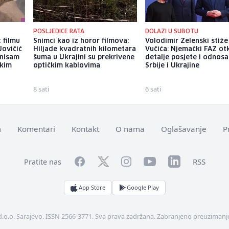
POSLJEDICE RATA
DOLAZI U SUBOTU
 filmu
Snimci kao iz horor filmova:
Volodimir Zelenski stiž
Jovičić
Hiljade kvadratnih kilometara
Vučića: Njemački FAZ ot
 nisam
šuma u Ukrajini su prekrivene
detalje posjete i odnosa
ekim
optičkim kablovima
Srbije i Ukrajine
8 sati
6 sati
m
Komentari
Kontakt
O nama
Oglašavanje
P
Facebook
YouTube
LinkedIn
Twitter
Instagram
RSS
Pratite nas
App Store
Google Play
d.o.o. Sarajevo. ISSN 2566-3771. Sva prava zadržana. Zabranjeno preuzimanje