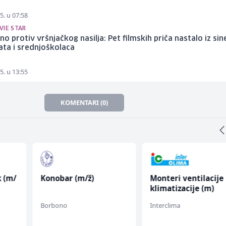
5. u 07:58
VIE STAR
no protiv vršnjačkog nasilja: Pet filmskih priča nastalo iz sin
ta i srednjoškolaca
5. u 13:55
KOMENTARI (0)
k (m/
Konobar (m/ž)
Monteri ventilacije 
klimatizacije (m)
Borbono
Interclima