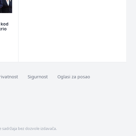
e kod
krio
rivatnost
Sigurnost
Oglasi za posao
 sadržaja bez dozvole izdavača.