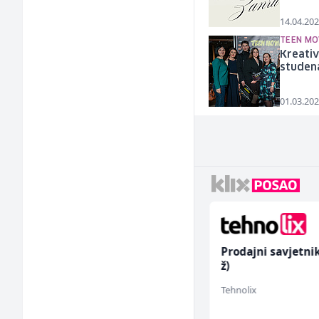
14.04.202
TEEN MO
Kreativ
studena
01.03.202
Accounting Associate
Prodajni savjetni
(m/f)
ž)
Jitasa
Tehnolix