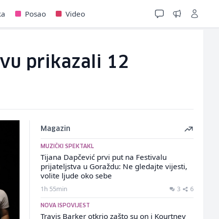
ka
Posao
Video
vu prikazali 12
Magazin
MUZIČKI SPEKTAKL
Tijana Dapčević prvi put na Festivalu
prijateljstva u Goraždu: Ne gledajte vijesti,
volite ljude oko sebe
1h 55min
3
6
NOVA ISPOVIJEST
Travis Barker otkrio zašto su on i Kourtney