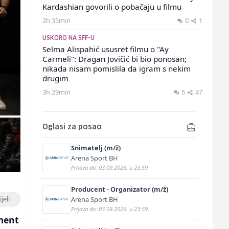
Kardashian govorili o pobačaju u filmu
2h 35min
0
1
USKORO NA SFF-U
Selma Alispahić ususret filmu o "Ay
Carmeli": Dragan Jovičić bi bio ponosan;
nikada nisam pomislila da igram s nekim
drugim
3h 29min
5
47
Oglasi za posao
Snimatelj (m/ž)
Arena Sport BH
Prijava do: 03.09.2026. u 23:59
Producent - Organizator (m/ž)
jeli
Arena Sport BH
Prijava do: 03.09.2026. u 23:59
žment