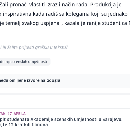
i pronaći vlastiti izraz i način rada. Produkcija je
ako inspirativna kada radiš sa kolegama koji su jednako
je temelj svakog uspjeha", kazala je ranije studentica 
ili želite prijaviti grešku u tekstu?
demija scenskih umjetnosti
među omiljene izvore na Googlu
AK, 17. APRILA
spit studenata Akademije scenskih umjetnosti u Sarajevu:
jte 12 kratkih filmova