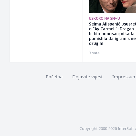
USKORO NA SFF-U
Selma Alispahić ususret
o "Ay Carmeli": Dragan 
bi bio ponosan; nikada
pomislila da igram s n
drugim
3 sata
Dojavite vijest
Impressu
Početna
Copyright 2000-2026 InterSoft 