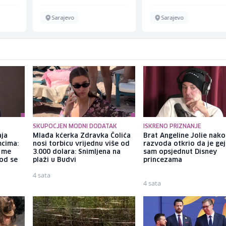
Sarajevo
Sarajevo
SKUPOCJEN MODNI DODATAK
ISKRENO PRIZNANJE
aja
Mlađa kćerka Zdravka Čolića
Brat Angeline Jolie nak
mcima:
nosi torbicu vrijednu više od
razvoda otkrio da je gej
a me
3.000 dolara: Snimljena na
sam opsjednut Disney
god se
plaži u Budvi
princezama
4 sata
4 sata