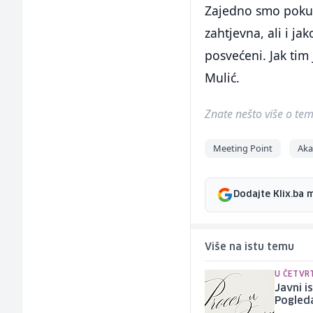
Zajedno smo pokušal
zahtjevna, ali i j
posvećeni. Jak tim 
Mulić.
Znate nešto više o temi 
Meeting Point
Aka
Dodajte Klix.ba 
Više na istu temu
U ČETVRT
Javni i
Pogleda