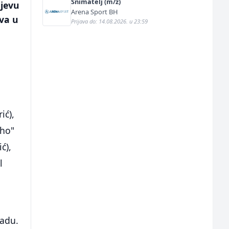
Snimatelj (m/ž)
ajevu
Arena Sport BH
ova u
Prijava do: 14.08.2026. u 23:59
ić),
uho"
ć),
l
radu.