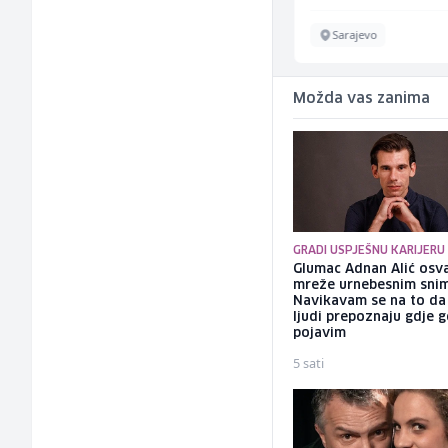
Više lokacija
Sarajevo
Možda vas zanima
GRADI USPJEŠNU KARIJERU
Glumac Adnan Alić osv
mreže urnebesnim sni
Navikavam se na to d
ljudi prepoznaju gdje 
pojavim
5 sati