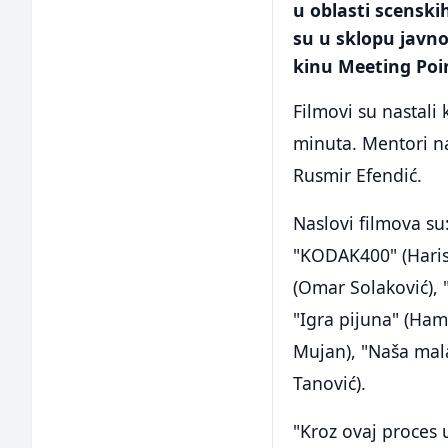
u oblasti scensk
su u sklopu javno
kinu Meeting Poi
Filmovi su nastali
minuta. Mentori na
Rusmir Efendić.
Naslovi filmova su:
"KODAK400" (Haris 
(Omar Solaković), "
"Igra pijuna" (Ham
Mujan), "Naša mala
Tanović).
"Kroz ovaj proces 