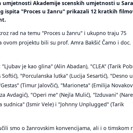
ih umjetnosti Akademije scenskih umjetnosti u Sar
g ispita "Proces u žanru" prikazali 12 kratkih film
nt.
 kroz rad na temu "Proces u žanru" i ukupno traju 75
 ovom projektu bili su prof. Amra Bakšić Čamo i doc.
 "Ljubav je kao glina" (Alin Abadan), "CLEA" (Tarik Pobr
Softić), "Porculanska lutka" (Lucija Sesartić), "Desno 
Gestas" (Timur Jalovčić), "Marioneta" (Emilija Novakovi
za Avdagić), "Operi me" (Nejla Mulić), "Izduvani" (Nare
 sudnica" (Ismir Vele) i "Johnny Unplugged" (Tarik
učili smo o žanrovskim konvencijama, ali i o timskom 