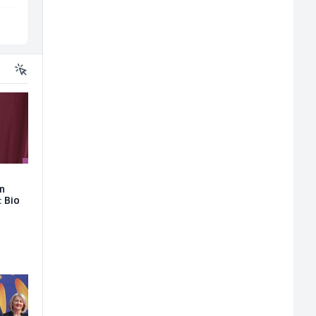
Sarajevo
Sarajevo
on
: Bio