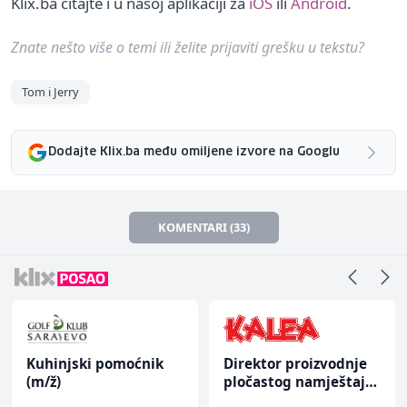
Klix.ba čitajte i u našoj aplikaciji za
iOS
ili
Android
.
Znate nešto više o temi ili želite prijaviti grešku u tekstu?
Tom i Jerry
Dodajte Klix.ba među omiljene izvore na Googlu
KOMENTARI (33)
Kuhinjski pomoćnik
Direktor proizvodnje
(m/ž)
pločastog namještaja
(m/ž)