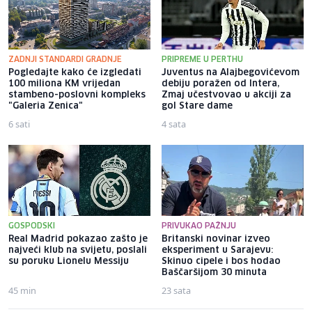
ZADNJI STANDARDI GRADNJE
PRIPREME U PERTHU
Pogledajte kako će izgledati
Juventus na Alajbegovićevom
100 miliona KM vrijedan
debiju poražen od Intera,
stambeno-poslovni kompleks
Zmaj učestvovao u akciji za
"Galeria Zenica"
gol Stare dame
6 sati
4 sata
GOSPODSKI
PRIVUKAO PAŽNJU
Real Madrid pokazao zašto je
Britanski novinar izveo
najveći klub na svijetu, poslali
eksperiment u Sarajevu:
su poruku Lionelu Messiju
Skinuo cipele i bos hodao
Baščaršijom 30 minuta
45 min
23 sata