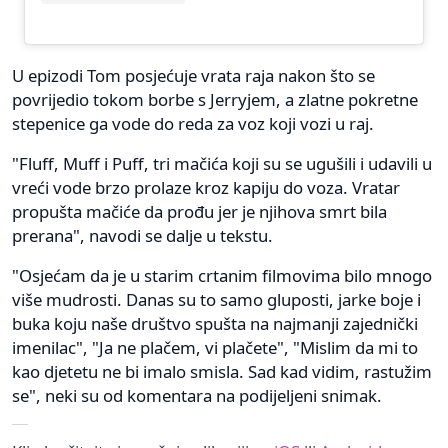
U epizodi Tom posjećuje vrata raja nakon što se
povrijedio tokom borbe s Jerryjem, a zlatne pokretne
stepenice ga vode do reda za voz koji vozi u raj.
"Fluff, Muff i Puff, tri mačića koji su se ugušili i udavili u
vreći vode brzo prolaze kroz kapiju do voza. Vratar
propušta mačiće da prođu jer je njihova smrt bila
prerana", navodi se dalje u tekstu.
"Osjećam da je u starim crtanim filmovima bilo mnogo
više mudrosti. Danas su to samo gluposti, jarke boje i
buka koju naše društvo spušta na najmanji zajednički
imenilac", "Ja ne plačem, vi plačete", "Mislim da mi to
kao djetetu ne bi imalo smisla. Sad kad vidim, rastužim
se", neki su od komentara na podijeljeni snimak.