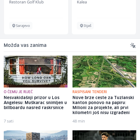
Restoran Golf Klub
Kalea
Sarajevo
Ilijaš
Možda vas zanima
O ČEMU JE RIJEČ
RASPISANI TENDERI
Nesvakidašnji prizor u Los
Nove brze ceste za Tuzlanski
Angelesu: Muškarac snimljen u
kanton ponovo na papiru:
billboardu nasred raskrsnice
Milioni za projekte, ali prvi
kilometri još nisu izgrađeni
7 sati
48 min