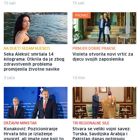
15 sati
15 sati
PROMO
NA DIJETI SEDAM MJESECI
PRIMJER DOBRE PRAKSE
Seka Aleksić smršala 14
Violeta otvorila novi vrtić za
kilograma: Otkrila da je zbog
djecu svojih zaposlenika
zdravstvenih problema
promijenila životne navike
3 sata
13 min
DRŽAVNI MINISTAR
TRI REGIONALNE SILE
Konaković: Pozicioniranje
Stvara se veliki vojni savez:
Hrvata bilo je izlaženje
Turska, Saudijska Arabija i
ususret, ali imate one koji to
Pakistan danas potpisuju