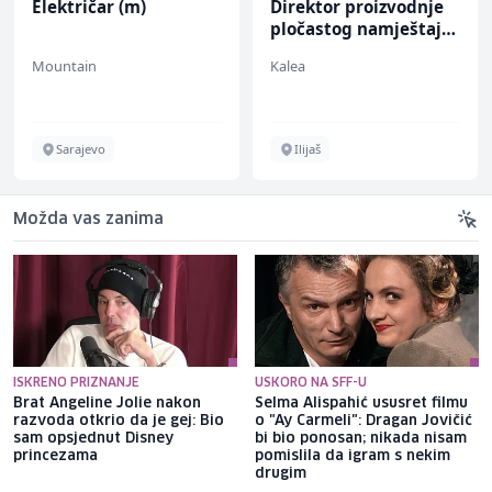
Električar (m)
Direktor proizvodnje
pločastog namještaja
(m/ž)
Mountain
Kalea
Sarajevo
Ilijaš
Možda vas zanima
ISKRENO PRIZNANJE
USKORO NA SFF-U
Brat Angeline Jolie nakon
Selma Alispahić ususret filmu
razvoda otkrio da je gej: Bio
o "Ay Carmeli": Dragan Jovičić
sam opsjednut Disney
bi bio ponosan; nikada nisam
princezama
pomislila da igram s nekim
drugim