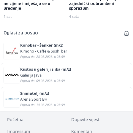
ne cijene i miješaju se u
zajednički odbrambeni
uređenje
sporazum
1 sat
4 sata
Oglasi za posao
Konobar - Šanker (m/ž)
Kimono - Caffe & Sushi bar
Prijava do: 28.08.2026. u 23:59
Kustos u galeriji slika (m/ž)
Galerija Java
Prijava do: 09.08.2026. u 23:59
Snimatelj (m/ž)
Arena Sport BH
Prijava do: 14.08.2026. u 23:59
Početna
Dojavite vijest
Impressum
Komentari