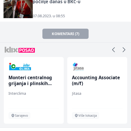
počinje danas u BKC-u
07.08.2023. u 08:55
KOMENTARI (7)
Monteri centralnog
Accounting Associate
grijanja i plinskih
(m/f)
instalacija (m)
Interclima
Jitasa
Sarajevo
Više lokacija