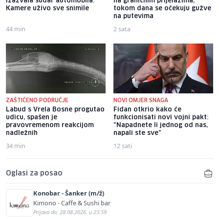
izazvala sudar automobila:
na graničnim prijelazima,
Kamere uživo sve snimile
tokom dana se očekuju gužve
na putevima
44 min
2 sata
ZAŠTIĆENO PODRUČJE
NOVI OMJER SNAGA
Labud s Vrela Bosne progutao
Fidan otkrio kako će
udicu, spašen je
funkcionisati novi vojni pakt:
pravovremenom reakcijom
"Napadnete li jednog od nas,
nadležnih
napali ste sve"
34 min
12 sati
Oglasi za posao
Konobar - Šanker (m/ž)
Kimono - Caffe & Sushi bar
Prijava do: 28.08.2026. u 23:59