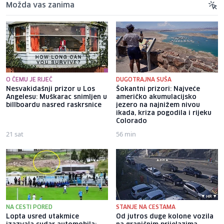
Možda vas zanima
O ČEMU JE RIJEČ
DUGOTRAJNA SUŠA
Nesvakidašnji prizor u Los
Šokantni prizori: Najveće
Angelesu: Muškarac snimljen u
američko akumulacijsko
billboardu nasred raskrsnice
jezero na najnižem nivou
ikada, kriza pogodila i rijeku
Colorado
21 sat
56 min
NA CESTI PORED
STANJE NA CESTAMA
Lopta usred utakmice
Od jutros duge kolone vozila