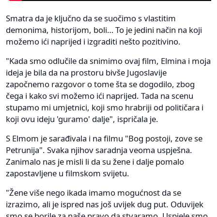
Smatra da je ključno da se suočimo s vlastitim
demonima, historijom, boli… To je jedini način na koji
možemo ići naprijed i izgraditi nešto pozitivino.
"Kada smo odlučile da snimimo ovaj film, Elmina i moja
ideja je bila da na prostoru bivše Jugoslavije
započnemo razgovor o tome šta se dogodilo, zbog
čega i kako svi možemo ići naprijed. Tada na scenu
stupamo mi umjetnici, koji smo hrabriji od političara i
koji ovu ideju 'guramo' dalje", ispričala je.
S Elmom je sarađivala i na filmu "Bog postoji, zove se
Petrunija". Svaka njihov saradnja veoma uspješna.
Zanimalo nas je misli li da su žene i dalje pomalo
zapostavljene u filmskom svijetu.
"Žene više nego ikada imamo mogućnost da se
izrazimo, ali je ispred nas još uvijek dug put. Oduvijek
smo se borile za naše pravo da stvaramo. Uspjele smo