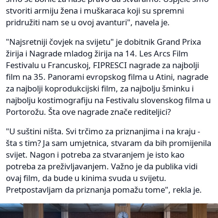
stvoriti armiju žena i muškaraca koji su spremni
pridružiti nam se u ovoj avanturi", navela je.
"Najsretniji čovjek na svijetu" je dobitnik Grand Prixa
žirija i Nagrade mladog žirija na 14. Les Arcs Film
Festivalu u Francuskoj, FIPRESCI nagrade za najbolji
film na 35. Panorami evropskog filma u Atini, nagrade
za najbolji koprodukcijski film, za najbolju šminku i
najbolju kostimografiju na Festivalu slovenskog filma u
Portorožu. Šta ove nagrade znače rediteljici?
"U suštini ništa. Svi trčimo za priznanjima i na kraju -
šta s tim? Ja sam umjetnica, stvaram da bih promijenila
svijet. Nagon i potreba za stvaranjem je isto kao
potreba za preživljavanjem. Važno je da publika vidi
ovaj film, da bude u kinima svuda u svijetu.
Pretpostavljam da priznanja pomažu tome", rekla je.