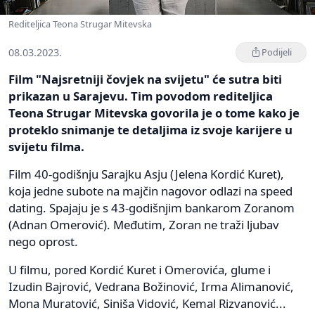
Rediteljica Teona Strugar Mitevska
08.03.2023.
Podijeli
Film "Najsretniji čovjek na svijetu" će sutra biti
prikazan u Sarajevu. Tim povodom rediteljica
Teona Strugar Mitevska govorila je o tome kako je
proteklo snimanje te detaljima iz svoje karijere u
svijetu filma.
Film 40-godišnju Sarajku Asju (Jelena Kordić Kuret),
koja jedne subote na majčin nagovor odlazi na speed
dating. Spajaju je s 43-godišnjim bankarom Zoranom
(Adnan Omerović). Međutim, Zoran ne traži ljubav
nego oprost.
U filmu, pored Kordić Kuret i Omerovića, glume i
Izudin Bajrović, Vedrana Božinović, Irma Alimanović,
Mona Muratović, Siniša Vidović, Kemal Rizvanović...