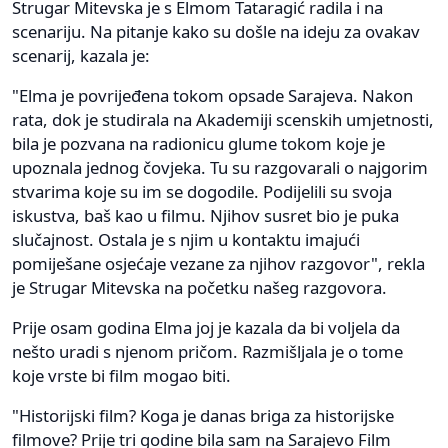
Strugar Mitevska je s Elmom Tataragić radila i na
scenariju. Na pitanje kako su došle na ideju za ovakav
scenarij, kazala je:
"Elma je povrijeđena tokom opsade Sarajeva. Nakon
rata, dok je studirala na Akademiji scenskih umjetnosti,
bila je pozvana na radionicu glume tokom koje je
upoznala jednog čovjeka. Tu su razgovarali o najgorim
stvarima koje su im se dogodile. Podijelili su svoja
iskustva, baš kao u filmu. Njihov susret bio je puka
slučajnost. Ostala je s njim u kontaktu imajući
pomiješane osjećaje vezane za njihov razgovor", rekla
je Strugar Mitevska na početku našeg razgovora.
Prije osam godina Elma joj je kazala da bi voljela da
nešto uradi s njenom pričom. Razmišljala je o tome
koje vrste bi film mogao biti.
"Historijski film? Koga je danas briga za historijske
filmove? Prije tri godine bila sam na Sarajevo Film