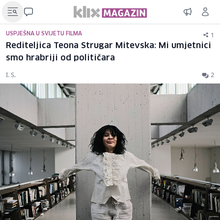
1
USPJEŠNA U SVIJETU FILMA
Rediteljica Teona Strugar Mitevska: Mi umjetnici
smo hrabriji od političara
I. S.
2