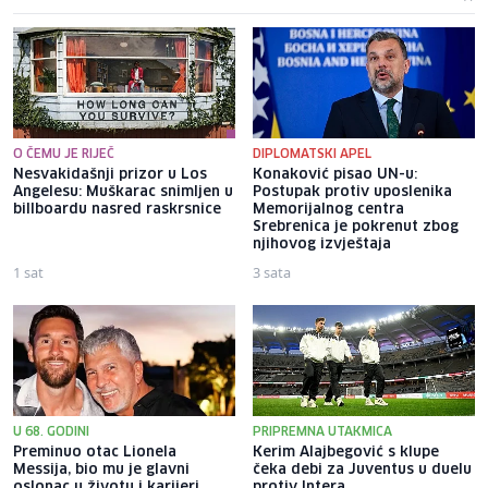
O ČEMU JE RIJEČ
DIPLOMATSKI APEL
Nesvakidašnji prizor u Los
Konaković pisao UN-u:
Angelesu: Muškarac snimljen u
Postupak protiv uposlenika
billboardu nasred raskrsnice
Memorijalnog centra
Srebrenica je pokrenut zbog
njihovog izvještaja
1 sat
3 sata
U 68. GODINI
PRIPREMNA UTAKMICA
Preminuo otac Lionela
Kerim Alajbegović s klupe
Messija, bio mu je glavni
čeka debi za Juventus u duelu
oslonac u životu i karijeri
protiv Intera