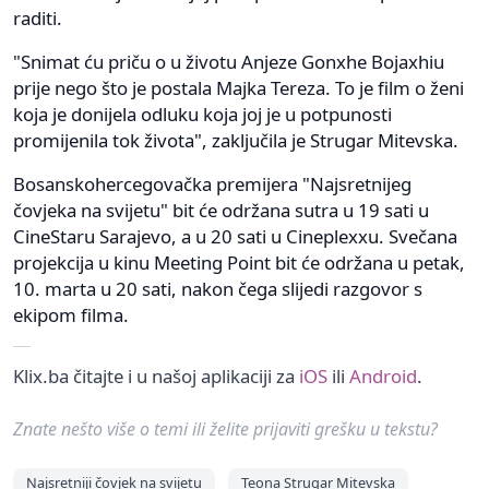
raditi.
"Snimat ću priču o u životu Anjeze Gonxhe Bojaxhiu
prije nego što je postala Majka Tereza. To je film o ženi
koja je donijela odluku koja joj je u potpunosti
promijenila tok života", zaključila je Strugar Mitevska.
Bosanskohercegovačka premijera "Najsretnijeg
čovjeka na svijetu" bit će održana sutra u 19 sati u
CineStaru Sarajevo, a u 20 sati u Cineplexxu. Svečana
projekcija u kinu Meeting Point bit će održana u petak,
10. marta u 20 sati, nakon čega slijedi razgovor s
ekipom filma.
Klix.ba čitajte i u našoj aplikaciji za
iOS
ili
Android
.
Znate nešto više o temi ili želite prijaviti grešku u tekstu?
Najsretniji čovjek na svijetu
Teona Strugar Mitevska