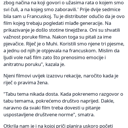
zbog načina na koji govori o užasima rata o kojem smo
svi čuli, a na kojeg smo zaboravili.' Prije dvije sedmice
bila sam u Francuskoj. Tu je distributer odučio da je ovo
film kojeg trebaju pogledati mlađe generacije. Na
prikazivanje je došlo stotine tinejdžera. Oni su shvatili
važnost poruke filma. Nakon toga su pitali za ime
pjevačice. Riječ je o Muhi. Koristili smo njene tri pjesme,
a jednu od njih je otpjevala na francuskom. Mislim da
ljudi vole naš film zato što prenosimo emocije i
anitratnu poruku", kazala je.
Njeni filmovi uvijek izazovu rekacije, naročito kada je
riječ o pravima žena.
"Tabu tema nikada dosta. Kada pokrenemo razgovor o
tabu temama, pokrećemo društvo naprijed. Dakle,
naravno da svaki film treba dovesti u pitanje
uspostavljene društvene norme", smatra.
Otkrila nam je i na kojoj priči planira uskoro početi