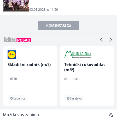
03.03.2023. u 11:59
KOMENTARI (2)
Skladišni radnik (m/ž)
Tehnički rukovodilac
(m/ž)
Lidl BH
Mountain
Lepenica
Sarajevo
Možda vas zanima