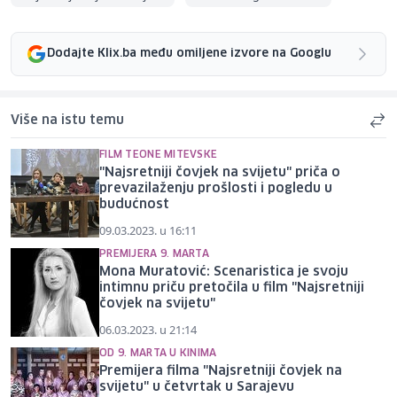
Dodajte Klix.ba među omiljene izvore na Googlu
Više na istu temu
FILM TEONE MITEVSKE
"Najsretniji čovjek na svijetu" priča o
prevazilaženju prošlosti i pogledu u
budućnost
09.03.2023. u 16:11
PREMIJERA 9. MARTA
Mona Muratović: Scenaristica je svoju
intimnu priču pretočila u film "Najsretniji
čovjek na svijetu"
06.03.2023. u 21:14
OD 9. MARTA U KINIMA
Premijera filma "Najsretniji čovjek na
svijetu" u četvrtak u Sarajevu