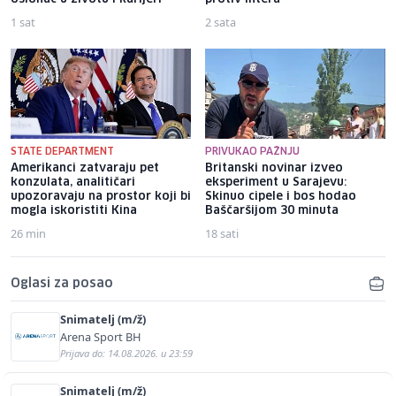
1 sat
2 sata
STATE DEPARTMENT
PRIVUKAO PAŽNJU
Amerikanci zatvaraju pet
Britanski novinar izveo
konzulata, analitičari
eksperiment u Sarajevu:
upozoravaju na prostor koji bi
Skinuo cipele i bos hodao
mogla iskoristiti Kina
Baščaršijom 30 minuta
26 min
18 sati
Oglasi za posao
Snimatelj (m/ž)
Arena Sport BH
Prijava do: 14.08.2026. u 23:59
Snimatelj (m/ž)