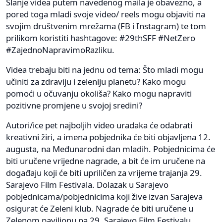
Slanje videa putem navedenog maila je obavezno, a
pored toga mladi svoje video/ reels mogu objaviti na
svojim društvenim mrežama (FB i Instagram) te tom
prilikom koristiti hashtagove: #29thSFF #NetZero
#ZajednoNapravimoRazliku.
Videa trebaju biti na jednu od tema: Što mladi mogu
učiniti za zdraviju i zeleniju planetu? Kako mogu
pomoći u očuvanju okoliša? Kako mogu napraviti
pozitivne promjene u svojoj sredini?
Autori/ice pet najboljih video uradaka će odabrati
kreativni žiri, a imena pobjednika će biti objavljena 12.
augusta, na Međunarodni dan mladih. Pobjednicima će
biti uručene vrijedne nagrade, a bit će im uručene na
događaju koji će biti upriličen za vrijeme trajanja 29.
Sarajevo Film Festivala. Dolazak u Sarajevo
pobjednicama/pobjednicima koji žive izvan Sarajeva
osigurat će Zeleni klub. Nagrade će biti uručene u
Zelenom paviljonu na 29. Sarajevo Film Festivalu.