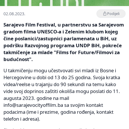
02.08.2023.
Podijeli
Sarajevo Film Festival, u partnerstvu sa Sarajevom
gradom filma UNESCO-a i Zelenim klubom kojeg
čine poslanici/zastupnici parlamenata u BiH, uz
podršku Razvojnog programa UNDP BiH, pokreće
takmičenje za mlade "Films for Future/Filmovi za
budućnost".
U takmičenju mogu učestvovati svi mladi iz Bosne i
Hercegovine u dobi od 13 do 25 godina. Svoja kratka
videa/reelse u trajanju do 90 sekundi na temu kako
vide svoj doprinos zaštiti okoliša mogu poslati do 11.
augusta 2023. godine na mail
info@sarajevocityoffilm.ba
sa svojim kontakt
podacima (ime i prezime, godina rođenja, kontakt
telefon i adresa).