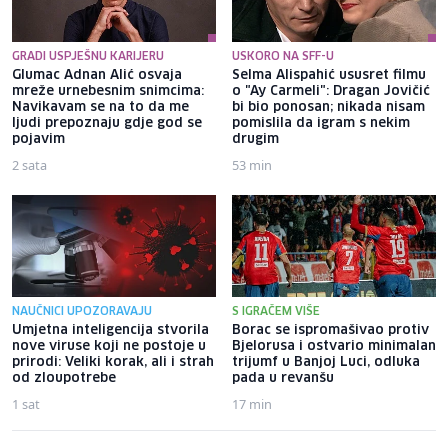
GRADI USPJEŠNU KARIJERU
USKORO NA SFF-U
Glumac Adnan Alić osvaja
Selma Alispahić ususret filmu
mreže urnebesnim snimcima:
o "Ay Carmeli": Dragan Jovičić
Navikavam se na to da me
bi bio ponosan; nikada nisam
ljudi prepoznaju gdje god se
pomislila da igram s nekim
pojavim
drugim
2 sata
53 min
NAUČNICI UPOZORAVAJU
S IGRAČEM VIŠE
Umjetna inteligencija stvorila
Borac se ispromašivao protiv
nove viruse koji ne postoje u
Bjelorusa i ostvario minimalan
prirodi: Veliki korak, ali i strah
trijumf u Banjoj Luci, odluka
od zloupotrebe
pada u revanšu
1 sat
17 min