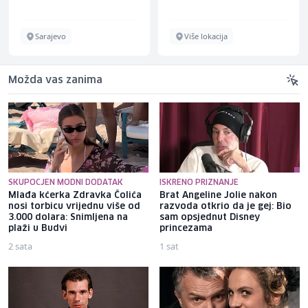
Sarajevo
Više lokacija
Možda vas zanima
SKUPOCJEN MODNI DODATAK
ISKRENO PRIZNANJE
Mlađa kćerka Zdravka Čolića
Brat Angeline Jolie nakon
nosi torbicu vrijednu više od
razvoda otkrio da je gej: Bio
3.000 dolara: Snimljena na
sam opsjednut Disney
plaži u Budvi
princezama
2 sata
1 sat