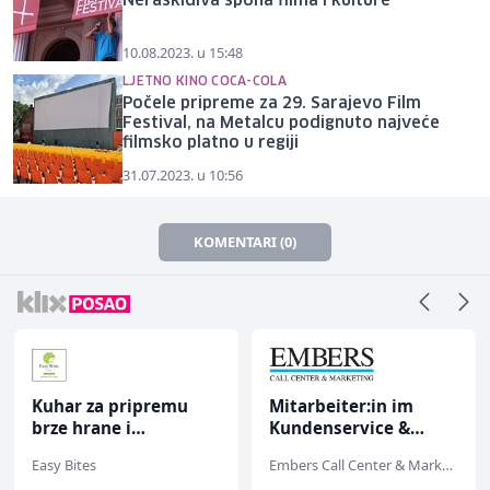
Neraskidiva spona filma i kulture
10.08.2023. u 15:48
LJETNO KINO COCA-COLA
Počele pripreme za 29. Sarajevo Film
Festival, na Metalcu podignuto najveće
filmsko platno u regiji
31.07.2023. u 10:56
KOMENTARI (0)
Kuhar za pripremu
Mitarbeiter:in im
brze hrane i
Kundenservice &
jednostavnih jela (m/
Support (m/w/d)
Easy Bites
Embers Call Center & Marketing
ž)