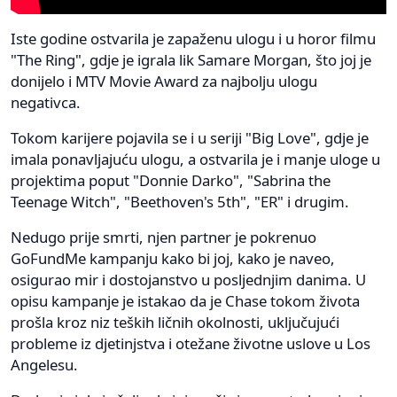
Iste godine ostvarila je zapaženu ulogu i u horor filmu
"The Ring", gdje je igrala lik Samare Morgan, što joj je
donijelo i MTV Movie Award za najbolju ulogu
negativca.
Tokom karijere pojavila se i u seriji "Big Love", gdje je
imala ponavljajuću ulogu, a ostvarila je i manje uloge u
projektima poput "Donnie Darko", "Sabrina the
Teenage Witch", "Beethoven's 5th", "ER" i drugim.
Nedugo prije smrti, njen partner je pokrenuo
GoFundMe kampanju kako bi joj, kako je naveo,
osigurao mir i dostojanstvo u posljednjim danima. U
opisu kampanje je istakao da je Chase tokom života
prošla kroz niz teških ličnih okolnosti, uključujući
probleme iz djetinjstva i otežane životne uslove u Los
Angelesu.