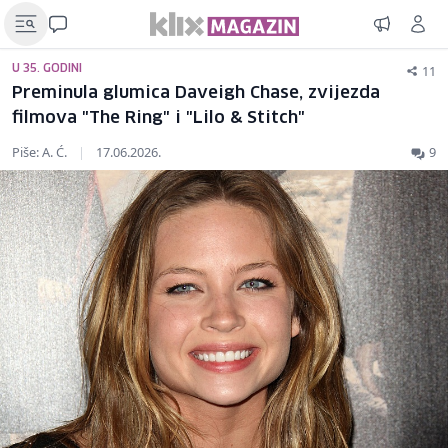
11
U 35. GODINI
Preminula glumica Daveigh Chase, zvijezda
filmova "The Ring" i "Lilo & Stitch"
Piše: A. Ć.
|
17.06.2026.
9