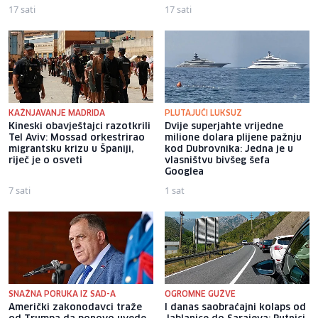
17 sati
17 sati
KAŽNJAVANJE MADRIDA
PLUTAJUĆI LUKSUZ
Kineski obavještajci razotkrili
Dvije superjahte vrijedne
Tel Aviv: Mossad orkestrirao
milione dolara plijene pažnju
migrantsku krizu u Španiji,
kod Dubrovnika: Jedna je u
riječ je o osveti
vlasništvu bivšeg šefa
Googlea
7 sati
1 sat
SNAŽNA PORUKA IZ SAD-A
OGROMNE GUŽVE
Američki zakonodavci traže
I danas saobraćajni kolaps od