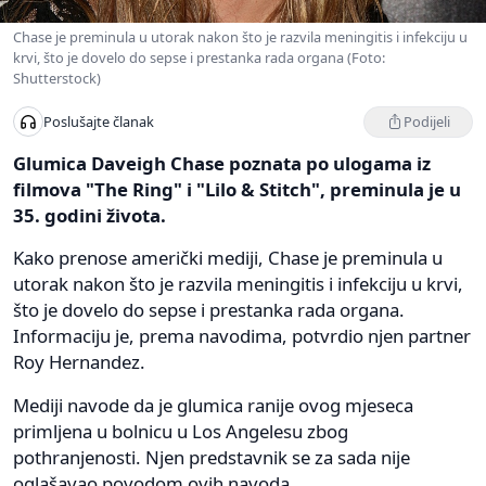
Chase je preminula u utorak nakon što je razvila meningitis i infekciju u
krvi, što je dovelo do sepse i prestanka rada organa (Foto:
Shutterstock)
Podijeli
Poslušajte članak
Glumica Daveigh Chase poznata po ulogama iz
filmova "The Ring" i "Lilo & Stitch", preminula je u
35. godini života.
Kako prenose američki mediji, Chase je preminula u
utorak nakon što je razvila meningitis i infekciju u krvi,
što je dovelo do sepse i prestanka rada organa.
Informaciju je, prema navodima, potvrdio njen partner
Roy Hernandez.
Mediji navode da je glumica ranije ovog mjeseca
primljena u bolnicu u Los Angelesu zbog
pothranjenosti. Njen predstavnik se za sada nije
oglašavao povodom ovih navoda.