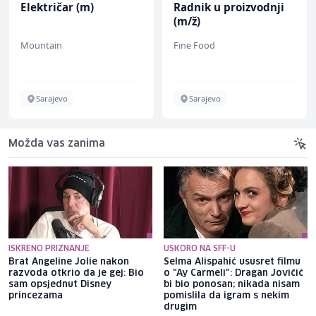
Električar (m)
Radnik u proizvodnji
(m/ž)
Mountain
Fine Food
Sarajevo
Sarajevo
Možda vas zanima
ISKRENO PRIZNANJE
USKORO NA SFF-U
Brat Angeline Jolie nakon
Selma Alispahić ususret filmu
razvoda otkrio da je gej: Bio
o "Ay Carmeli": Dragan Jovičić
sam opsjednut Disney
bi bio ponosan; nikada nisam
princezama
pomislila da igram s nekim
drugim