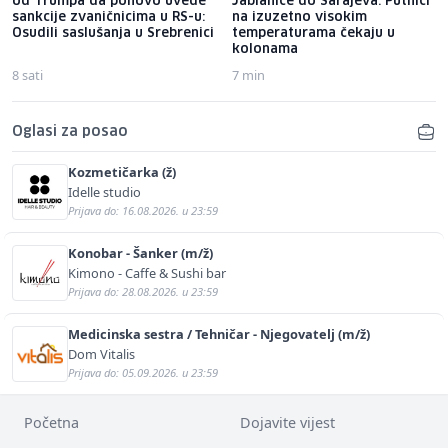
od Trumpa da ponovo uvede
Jablanice do Sarajeva: Putnici
sankcije zvaničnicima u RS-u:
na izuzetno visokim
Osudili saslušanja u Srebrenici
temperaturama čekaju u
kolonama
8 sati
7 min
Oglasi za posao
Kozmetičarka (ž)
Idelle studio
Prijava do: 16.08.2026. u 23:59
Konobar - Šanker (m/ž)
Kimono - Caffe & Sushi bar
Prijava do: 28.08.2026. u 23:59
Medicinska sestra / Tehničar - Njegovatelj (m/ž)
Dom Vitalis
Prijava do: 05.09.2026. u 23:59
Početna
Dojavite vijest