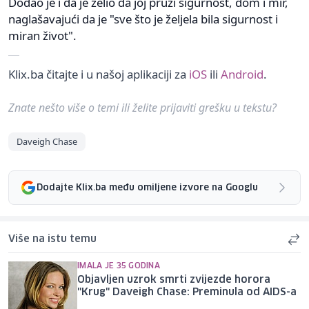
Dodao je i da je želio da joj pruži sigurnost, dom i mir,
naglašavajući da je "sve što je željela bila sigurnost i
miran život".
Klix.ba čitajte i u našoj aplikaciji za
iOS
ili
Android
.
Znate nešto više o temi ili želite prijaviti grešku u tekstu?
Daveigh Chase
Dodajte Klix.ba među omiljene izvore na Googlu
Više na istu temu
IMALA JE 35 GODINA
Objavljen uzrok smrti zvijezde horora
"Krug" Daveigh Chase: Preminula od AIDS-a