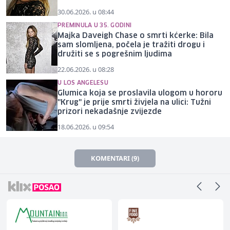
30.06.2026. u 08:44
PREMINULA U 35. GODINI
Majka Daveigh Chase o smrti kćerke: Bila
sam slomljena, počela je tražiti drogu i
družiti se s pogrešnim ljudima
22.06.2026. u 08:28
U LOS ANGELESU
Glumica koja se proslavila ulogom u hororu
"Krug" je prije smrti živjela na ulici: Tužni
prizori nekadašnje zvijezde
18.06.2026. u 09:54
KOMENTARI (9)