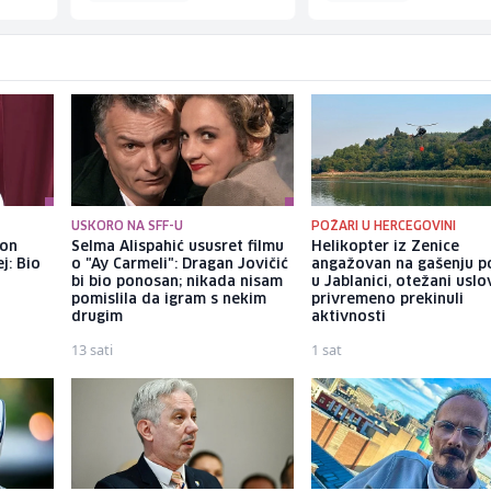
USKORO NA SFF-U
POŽARI U HERCEGOVINI
kon
Selma Alispahić ususret filmu
Helikopter iz Zenice
j: Bio
o "Ay Carmeli": Dragan Jovičić
angažovan na gašenju p
bi bio ponosan; nikada nisam
u Jablanici, otežani uslo
pomislila da igram s nekim
privremeno prekinuli
drugim
aktivnosti
13 sati
1 sat