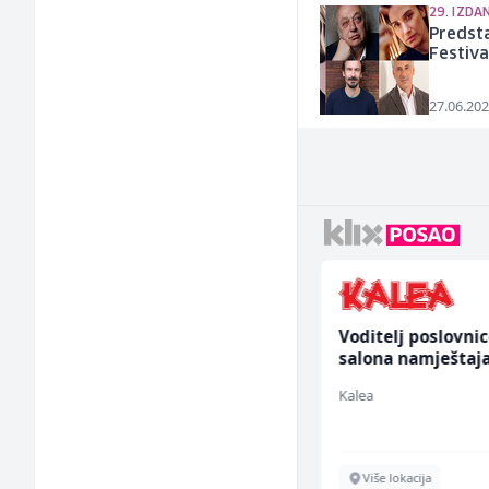
29. IZDA
Predsta
Festiva
27.06.202
Sachbearbeiter in der
Voditelj poslovni
Voice Quality
salona namještaja
Management (m/w)
ž)
Servicepoint
Kalea
Sarajevo
Više lokacija