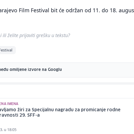
rajevo Film Festival bit će održan od 11. do 18. augus
ili želite prijaviti grešku u tekstu?
Festival
među omiljene izvore na Googlu
ENA IMENA
vljamo žiri za Specijalnu nagradu za promicanje rodne
ravnosti 29. SFF-a
3. u 18:05