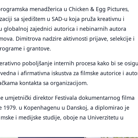
programska menadžerica u Chicken & Egg Pictures,
zaciji sa sjedištem u SAD-u koja pruža kreativnu i
u globalnoj zajednici autorica i nebinarnih autora
ova. Dimitrova nadzire aktivnosti prijave, selekcije i
programe i grantove.
terativno poboljšanje internih procesa kako bi se osig
vedna i afirmativna iskustva za filmske autorice i auto
tačkama kontakta sa organizacijom.
e umjetnički direktor Festivala dokumentarnog filma
 1979. u Kopenhagenu u Danskoj, a diplomirao je
ilmske i medijske studije, oboje na Univerzitetu u