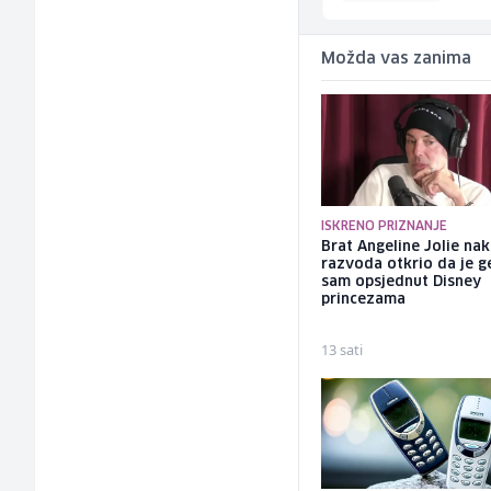
Možda vas zanima
ISKRENO PRIZNANJE
Brat Angeline Jolie na
razvoda otkrio da je ge
sam opsjednut Disney
princezama
13 sati