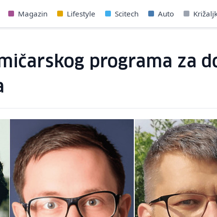
Magazin
Lifestyle
Scitech
Auto
Križalj
kmičarskog programa za d
a