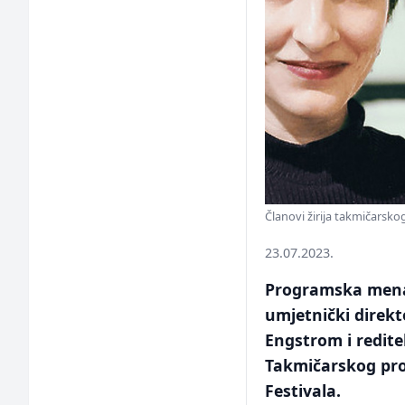
Članovi žirija takmičarsk
23.07.2023.
Programska menad
umjetnički direk
Engstrom i reditel
Takmičarskog pro
Festivala.