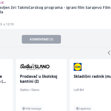
NJE
vljen žiri Takmičarskog programa - igrani film Sarajevo Film
la
3. u 12:10
KOMENTARI (1)
ce
Prodavač u školskoj
Skladišni radnik (m/
 (m/
kantini (ž)
Slatko i Slano
Lidl BH
Više lokacija
Lepenica