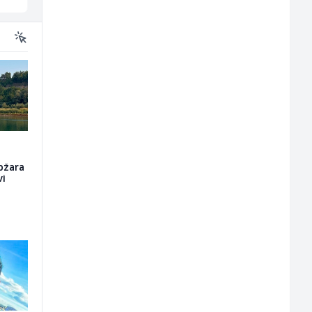
ožara
vi