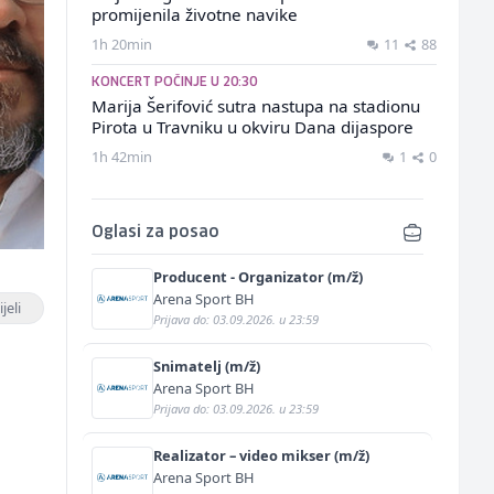
promijenila životne navike
1h 20min
11
88
KONCERT POČINJE U 20:30
Marija Šerifović sutra nastupa na stadionu
Pirota u Travniku u okviru Dana dijaspore
1h 42min
1
0
Oglasi za posao
Producent - Organizator (m/ž)
Arena Sport BH
jeli
Prijava do: 03.09.2026. u 23:59
Snimatelj (m/ž)
Arena Sport BH
Prijava do: 03.09.2026. u 23:59
Realizator – video mikser (m/ž)
Arena Sport BH