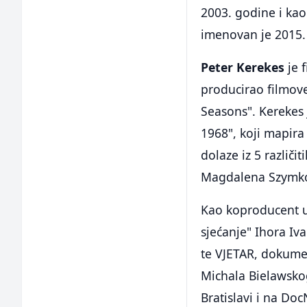
2003. godine i kao
imenovan je 2015.
Peter Kerekes
je f
producirao filmove
Seasons". Kerekes
1968", koji mapira
dolaze iz 5 različ
Magdalena Szymkow
Kao koproducent u
sjećanje" Ihora Iv
te VJETAR, dokumen
Michala Bielawsko
Bratislavi i na D