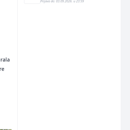
Prijava do: 03.09.2026. u 23:59
urala
re