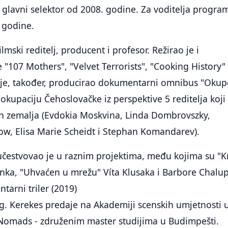
 glavni selektor od 2008. godine. Za voditelja progra
 godine.
ilmski reditelj, producent i profesor. Režirao je i
 "107 Mothers", "Velvet Terrorists", "Cooking History" 
 je, također, producirao dokumentarni omnibus "Okup
 okupaciju Čehoslovačke iz perspektive 5 reditelja koji
itih zemalja (Evdokia Moskvina, Linda Dombrovszky,
, Elisa Marie Scheidt i Stephan Komandarev).
čestvovao je u raznim projektima, među kojima su "K
anka, "Uhvaćen u mrežu" Víta Klusaka i Barbore Chalu
tarni triler (2019)
g. Kerekes predaje na Akademiji scenskih umjetnosti 
ocNomads - združenim master studijima u Budimpešti.