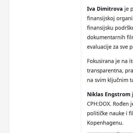
Iva Dimitrova
je 
finansijskoj organi
finansijsku podršk
dokumentarnih film
evaluacije za sve 
Fokusirana je na i
transparentna, pra
na svim ključnim 
Niklas Engstrom
j
CPH:DOX. Rođen je
političke nauke i f
Kopenhagenu.