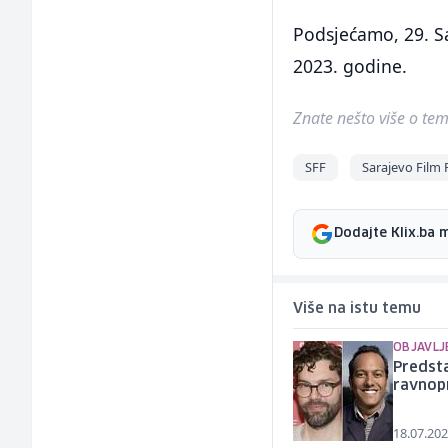
Podsjećamo, 29. Sa
2023. godine.
Znate nešto više o temi 
SFF
Sarajevo Film 
Dodajte Klix.ba 
Više na istu temu
OBJAVLJ
Predsta
ravnop
18.07.202