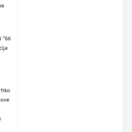
ma
i "66
cija
rhko
pove
u