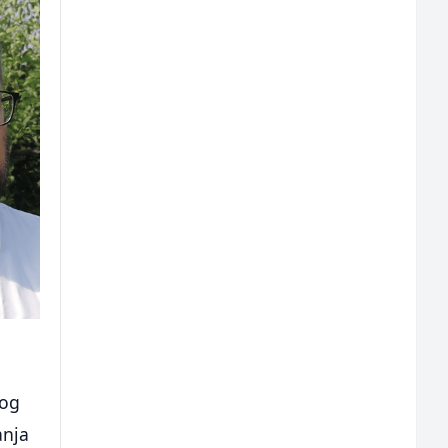
nog
anja