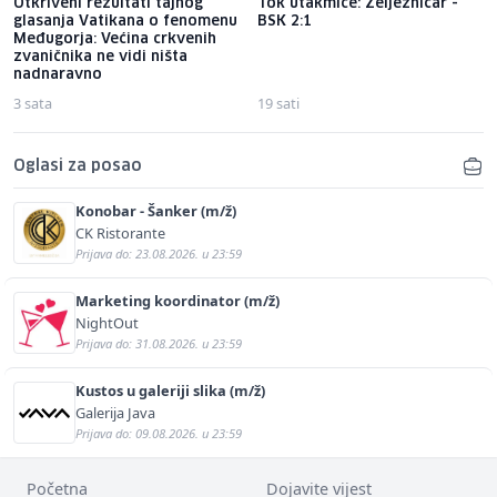
Otkriveni rezultati tajnog
Tok utakmice: Željezničar -
glasanja Vatikana o fenomenu
BSK 2:1
Međugorja: Većina crkvenih
zvaničnika ne vidi ništa
nadnaravno
3 sata
19 sati
Oglasi za posao
Konobar - Šanker (m/ž)
CK Ristorante
Prijava do: 23.08.2026. u 23:59
Marketing koordinator (m/ž)
NightOut
Prijava do: 31.08.2026. u 23:59
Kustos u galeriji slika (m/ž)
Galerija Java
Prijava do: 09.08.2026. u 23:59
Početna
Dojavite vijest