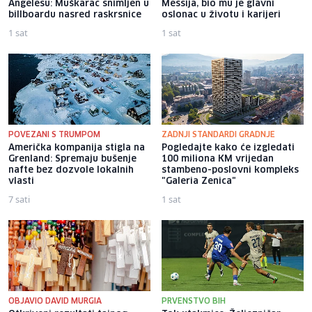
Angelesu: Muškarac snimljen u
Messija, bio mu je glavni
billboardu nasred raskrsnice
oslonac u životu i karijeri
1 sat
1 sat
POVEZANI S TRUMPOM
ZADNJI STANDARDI GRADNJE
Američka kompanija stigla na
Pogledajte kako će izgledati
Grenland: Spremaju bušenje
100 miliona KM vrijedan
nafte bez dozvole lokalnih
stambeno-poslovni kompleks
vlasti
"Galeria Zenica"
7 sati
1 sat
OBJAVIO DAVID MURGIA
PRVENSTVO BIH