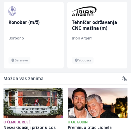
Konobar (m/ž)
Tehničar održavanja
CNC mašina (m)
Borbono
Irion Argerr
Sarajevo
Vogošća
Možda vas zanima
O ČEMU JE RIJEČ
U 68. GODINI
Nesvakidašnji prizor u Los
Preminuo otac Lionela