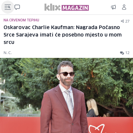
27
NA CRVENOM TEPIHU
Oskarovac Charlie Kaufman: Nagrada Počasno
Srce Sarajeva imati će posebno mjesto u mom
srcu
N. C.
12