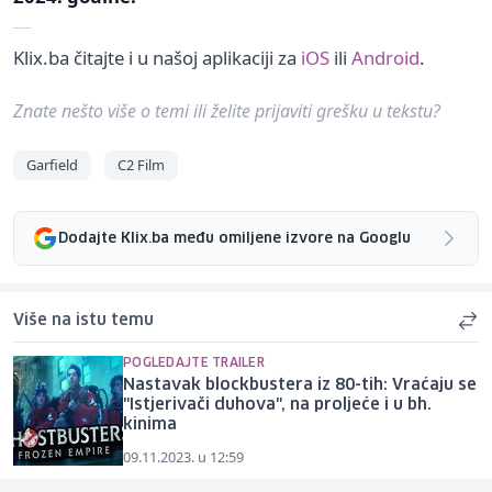
Klix.ba čitajte i u našoj aplikaciji za
iOS
ili
Android
.
Znate nešto više o temi ili želite prijaviti grešku u tekstu?
Garfield
C2 Film
Dodajte Klix.ba među omiljene izvore na Googlu
Više na istu temu
POGLEDAJTE TRAILER
Nastavak blockbustera iz 80-tih: Vraćaju se
"Istjerivači duhova", na proljeće i u bh.
kinima
09.11.2023. u 12:59