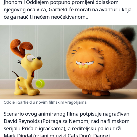
Jhonom i Oddiejem potpuno promijeni dolaskom
njegovog oca Vica, Garfield će morati na avanturu koja
će ga naučiti nečem neočekivanom…
Oddie i Garfield u novim filmskim vragolijama
Scenario ovog animiranog filma potpisuje nagrađivani
David Reynolds (Potraga za Nemom; rad na filmskom
serijalu Priča o igračkama), a rediteljsku palicu drži
Mark Dindal (crtani mjuzikl Cats Don't Dance i