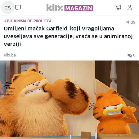
39
U BH. KINIMA OD PROLJEĆA
Omiljeni mačak Garfield, koji vragolijama
uveseljava sve generacije, vraća se u animiranoj
verziji
Klix.ba
0