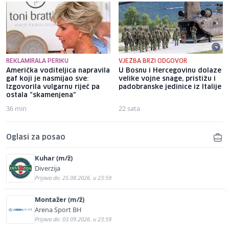
REKLAMIRALA PERIKU
VJEŽBA BRZI ODGOVOR
Američka voditeljica napravila
U Bosnu i Hercegovinu dolaze
gaf koji je nasmijao sve:
velike vojne snage, pristižu i
Izgovorila vulgarnu riječ pa
padobranske jedinice iz Italije
ostala "skamenjena"
36 min
22 sata
Oglasi za posao
Kuhar (m/ž)
Diverzija
Prijava do: 25.08.2026. u 23:59
Montažer (m/ž)
Arena Sport BH
Prijava do: 03.09.2026. u 23:59