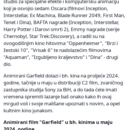
studio za specijalne efekte i kompjutersku animaciju
koji je osvojio sedam Oscara (filmovi Inception,
Interstellar, Ex Machina, Blade Runner 2049, First Man,
Tenet i Dina), BAFTA nagrade (Inception, Interstellar,
Harry Potter i Darovi smrti 2), Emmy nagrade (serije
Chernobyl, Star Trek:Discovery), a radili su na
ovogodišnjim kino hitovima "Oppenheimer", "Brzi i
žestoki 10", "Vrisak 6" te nadolazećim filmovima
"Aquaman", "Izgubljeno kraljevstvo" i "Dina" - drugi
dio.
Animirani Garfield dolazi i bh. kina na proljeće 2024.
godine, tačnije u maju u distribuciji C2 film, zvaničnog
zastupnika studija Sony za BiH, a do tada ćete imati
vremena spremiti lazanje baš onako kako ih ovaj
mrgud voli i svoje mališane upoznati s novim, a opet
kultnim kino junakom.
Animirani film "Garfield" u bh. kinima u maju
2024. godine.