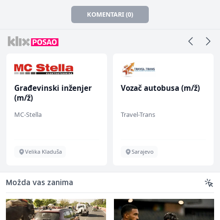
KOMENTARI (0)
Građevinski inženjer
Vozač autobusa (m/ž)
(m/ž)
MC-Stella
Travel-Trans
Velika Kladuša
Sarajevo
Možda vas zanima