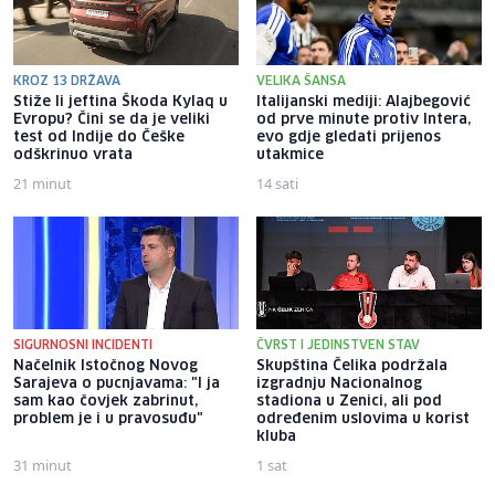
KROZ 13 DRŽAVA
VELIKA ŠANSA
Stiže li jeftina Škoda Kylaq u
Italijanski mediji: Alajbegović
Evropu? Čini se da je veliki
od prve minute protiv Intera,
test od Indije do Češke
evo gdje gledati prijenos
odškrinuo vrata
utakmice
21 minut
14 sati
SIGURNOSNI INCIDENTI
ČVRST I JEDINSTVEN STAV
Načelnik Istočnog Novog
Skupština Čelika podržala
Sarajeva o pucnjavama: "I ja
izgradnju Nacionalnog
sam kao čovjek zabrinut,
stadiona u Zenici, ali pod
problem je i u pravosuđu"
određenim uslovima u korist
kluba
31 minut
1 sat