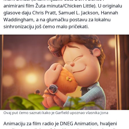
animirani film Žuta minuta/Chicken Little). U originalu
glasove daju Chris Pratt, Samuel L. Jackson, Hannah
Waddingham, a na glumačku postavu za lokalnu
sinhronizaciju još ćemo malo pričekati.
Ovaj put ćemo saznati kako je Garfield upoznao vlasnika Jona
Animaciju za film radio je DNEG Animation, hvaljeni